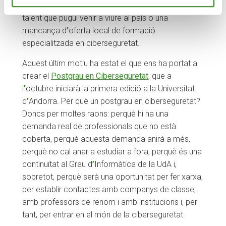
del teletreball internacional, la falta d
’
atracció de
talent que pugui venir a viure al país o una
mancança d
’
oferta local de formació
especialitzada en ciberseguretat.
Aquest últim motiu ha estat el que ens ha portat a
crear el
Postgrau en Ciberseguretat
, que a
l
’
octubre iniciarà la primera edició a la Universitat
d
’
Andorra. Per què un postgrau en ciberseguretat?
Doncs per moltes raons: perquè hi ha una
demanda real de professionals que no està
coberta, perquè aquesta demanda anirà a més,
perquè no cal anar a estudiar a fora, perquè és una
continuïtat al Grau d
’
Informàtica de la UdA i,
sobretot, perquè serà una oportunitat per fer xarxa,
per establir contactes amb companys de classe,
amb professors de renom i amb institucions i, per
tant, per entrar en el món de la ciberseguretat.