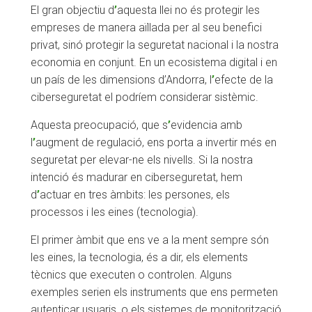
El gran objectiu d
’
aquesta llei no és protegir les
empreses de manera aïllada per al seu benefici
privat, sinó protegir la seguretat nacional i la nostra
economia en conjunt. En un ecosistema digital i en
un país de les dimensions d’Andorra, l
’
efecte de la
ciberseguretat el podríem considerar sistèmic.
Aquesta preocupació, que s
’
evidencia amb
l
’
augment de regulació, ens porta a invertir més en
seguretat per elevar-ne els nivells. Si la nostra
intenció és madurar en ciberseguretat, hem
d
’
actuar en tres àmbits: les persones, els
processos i les eines (tecnologia).
El primer àmbit que ens ve a la ment sempre són
les eines, la tecnologia, és a dir, els elements
tècnics que executen o controlen. Alguns
exemples serien els instruments que ens permeten
autenticar usuaris, o els sistemes de monitorització