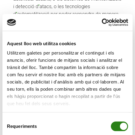
i detecció d
’
atacs, o les tecnologies
d
’
automatització per poder respondre de manera
ràpida i estructurada.
El segon àmbit, els mètodes o processos, són les
regles del joc. Defineixen el com, el quan i el
Aquest lloc web utilitza cookies
perquè. Podem tenir les millors eines, però sense
Utilitzem galetes per personalitzar el contingut i els
mètode no serveixen de res. Els marcs i les
anuncis, oferir funcions de mitjans socials i analitzar el
polítiques, els procediments o els plans de
trànsit del lloc. També compartim la informació sobre
resposta són tan necessaris com les eines més
com feu servir el nostre lloc amb els partners de mitjans
avançades, perquè defineixen la nostra estratègia
socials, de publicitat i d'anàlisis amb qui col·laborem. Al
de seguretat, identifiquen el risc i estableixen les
seu torn, ells la poden combinar amb altres dades que
mesures.
els hàgiu proporcionat o hagin recopilat a partir de l'ús
que heu fet dels seus serveis.
Finalment, tenim les persones. La seguretat
comença i acaba amb els individus. Dins d
’
aquest
Selecció
àmbit s
’
avalua la conscienciació i l
’
organització
Requeriments
de
humana. Hem parlat molt de la conscienciació, de
consentiment