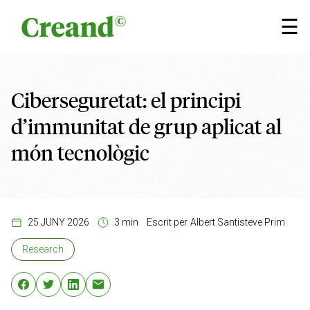
Vés al contingut
×
☰
Ciberseguretat: el principi
d’immunitat de grup aplicat al
món tecnològic
25 JUNY 2026
3 min
Escrit per
Albert Santisteve Prim
Research