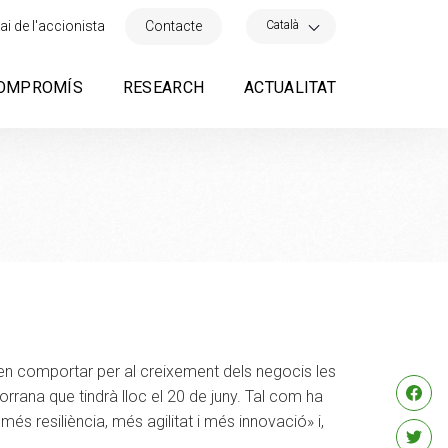
×
Català
ai de l'accionista
Contacte
OMPROMÍS
RESEARCH
ACTUALITAT
poden comportar per al creixement dels negocis les
rrana que tindrà lloc el 20 de juny. Tal com ha
més resiliència, més agilitat i més innovació» i,