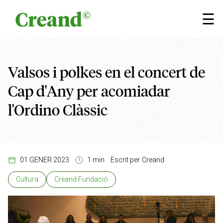
Vés al contingut
☰
Valsos i polkes en el concert de
Cap d'Any per acomiadar
l'Ordino Clàssic
01 GENER 2023
1 min
Escrit per
Creand
Cultura
Creand Fundació