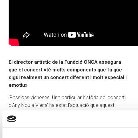
El director artístic de la Fundció ONCA assegura
que el concert «té molts components que fa que
sigui realment un concert diferent i molt especial i
emotiu»
‘Passions vieneses. Una particular història del concert
d’Any Nou a Viena’ ha estat l’actuació que aquest
diumenge ha acollit l’Auditori Nacional i que ha servit per
tancar la cinquena edició de l’Ordino Clàssic. Amb un
auditori ple de gom a gom, els músics de l’Orquestra
Nacional Clàssica d’Andorra (ONCA) han interpretat