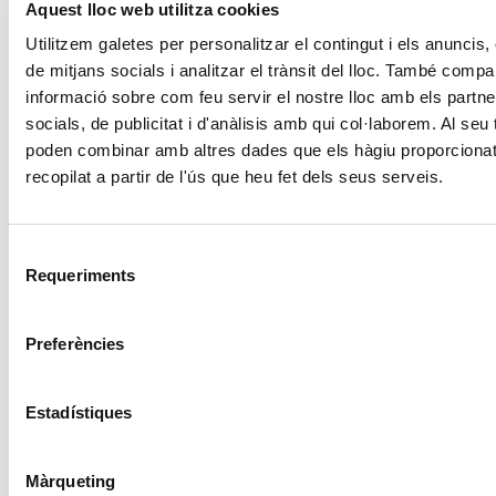
Aquest lloc web utilitza cookies
valsos i polkes de la família Strauss, però també de
Utilitzem galetes per personalitzar el contingut i els anuncis, 
Mozart, qui va tenir un paper destacat en aquest estil al
de mitjans socials i analitzar el trànsit del lloc. També compa
final de la seva vida.
informació sobre com feu servir el nostre lloc amb els partne
Precisament, el concert ha començat amb la música
socials, de publicitat i d'anàlisis amb qui col·laborem. Al seu t
de ball que el geni de Salzburg va fer per a les festes
poden combinar amb altres dades que els hàgiu proporcionat
del palau de l’emperador a Viena i s’ha descobert com,
recopilat a partir de l'ús que heu fet dels seus serveis.
pocs anys després, un jove compositor anomenat
Johann Strauss muntava una orquestra de ball que
Selecció
simbolitzaria l’inici de la gran nissaga de la família
Requeriments
de
Strauss.
consentiment
Els seus tres fills (Johann Jr., Joseph i Edward) el
Preferències
seguirien malgrat l’oposició paterna. Cada un d’ells va
tenir el seu paper destacat en la dinastia i les trifulgues
Estadístiques
que van acompanyar les seves carreres han estat
dignes de l’argument d’alguna de les seves operetes.
Màrqueting
El director artístic de la Fundació ONCA, Albert Gumí, ha