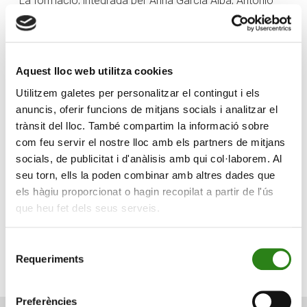
La formació, integrada per Anna Garcia Alba, Antonio
d’Antoni i Ramon Elias Gabernet, ha meravellat el públic
amb el seu espectacle
Swing d’Europa i de més enllà
,
una proposta musical que ha combinat el gènere
musical del jazz i del swing amb sons de guitarra, violí,
Aquest lloc web utilitza cookies
contrabaix i veu per reviure l’essència del swing
Utilitzem galetes per personalitzar el contingut i els
europeu amb un toc personal i ple de complicitat.
anuncis, oferir funcions de mitjans socials i analitzar el
trànsit del lloc. També compartim la informació sobre
Durant l’actuació, el trio ha interpretat temes de
com feu servir el nostre lloc amb els partners de mitjans
Carosone, Buscaglione, Brassens, Gainsbourg, Josep
socials, de publicitat i d'anàlisis amb qui col·laborem. Al
Guardiola Díaz, Katia Morlans o Xavier Cugat, entre
seu torn, ells la poden combinar amb altres dades que
d’altres, sense oblidar els homenatges als grans
els hàgiu proporcionat o hagin recopilat a partir de l'ús
clàssics nord-americans del gènere.
que heu fet dels seus serveis.
Creand
Associació
Trio
Comú
Selecció
Fundació
Festivals d'Ordino
Baboons
d'Ordino
Requeriments
de
consentiment
Preferències