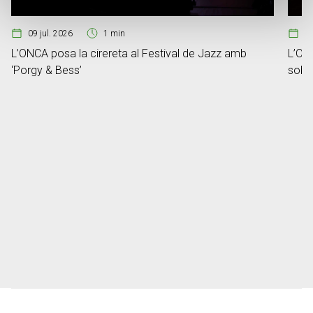
09 jul. 2026
1 min
2
L’ONCA posa la cirereta al Festival de Jazz amb
L’ONC
‘Porgy & Bess’
sobre