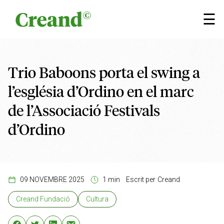
Vés al contingut
×
☰
Trio Baboons porta el swing a
l’església d’Ordino en el marc
de l’Associació Festivals
d’Ordino
09 NOVEMBRE 2025
1 min
Escrit per
Creand
Creand Fundació
Cultura