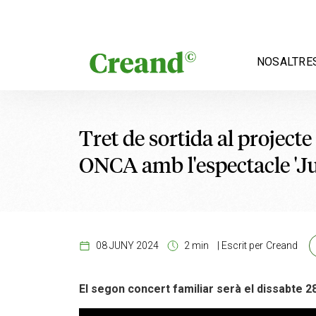
Vés al contingut
NOSALTRE
Tret de sortida al project
ONCA amb l'espectacle 'J
08 JUNY 2024
2 min
|
Escrit per
Creand
El segon concert familiar serà el dissabte 