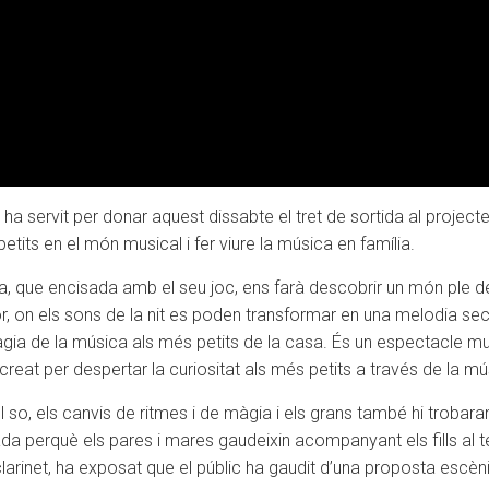
a servit per donar aquest dissabte el tret de sortida al projec
etits en el món musical i fer viure la música en família.
na, que encisada amb el seu joc, ens farà descobrir un món ple d
or, on els sons de la nit es poden transformar en una melodia se
màgia de la música als més petits de la casa. És un espectacle m
reat per despertar la curiositat als més petits a través de la músi
ran el so, els canvis de ritmes i de màgia i els grans també hi tr
perquè els pares i mares gaudeixin acompanyant els fills al te
clarinet, ha exposat que el públic ha gaudit d’una proposta escè