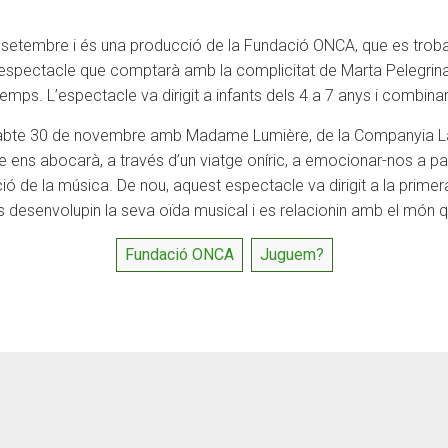
de setembre i és una producció de la Fundació ONCA, que es tro
 l’espectacle que comptarà amb la complicitat de Marta Pelegrina
mps. L’espectacle va dirigit a infants dels 4 a 7 anys i combinar
l dissabte 30 de novembre amb Madame Lumière, de la Companyi
 que ens abocarà, a través d’un viatge oníric, a emocionar-nos a 
ció de la música. De nou, aquest espectacle va dirigit a la primera
 desenvolupin la seva oïda musical i es relacionin amb el món q
Fundació ONCA
Juguem?