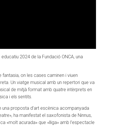
te educatiu 2024 de la Fundació ONCA, una
e fantasia, on les cases caminen i viuen
creta. Un viatge musical amb un repertori que va
usical de mitjà format amb quatre intèrprets en
ca i els sentits.
obaran una proposta d’art escènica acompanyada
atre», ha manifestat el saxofonista de Ninnus,
nica «molt acurada» que «lliga» amb l’espectacle