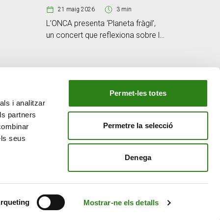
21 maig 2026
3 min
L’ONCA presenta ‘Planeta fràgil’,
un concert que reflexiona sobre la
bellesa i la vulnerabilitat del món
Permet-les totes
ls i analitzar
EL NOSTRE GRUP
ls partners
tiu
Creand Crèdit Andorrà
Permetre la selecció
 combinar
Creand Wealth Management Espanya
els seus
Creand Wealth & Securities Luxemburg
Denega
Creand Wealth Management EE. UU.
rqueting
Mostrar-ne els detalls