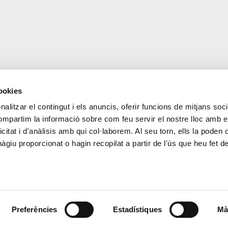
cookies
alitzar el contingut i els anuncis, oferir funcions de mitjans socia
CONTACTE
MÉS CREAND
compartim la informació sobre com feu servir el nostre lloc amb e
+376 88 88 88
Govern Corpora
icitat i d'anàlisis amb qui col·laborem. Al seu torn, ells la poden
Actualitat
giu proporcionat o hagin recopilat a partir de l'ús que heu fet d
Espai premsa
Preferències
Estadístiques
Mà