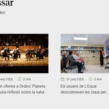
ssar
des.
juny 2026
2 min
01 juny 2026
2 min
 ofereix a Ordino ‘Planeta
Els usuaris de L’Espai
, una reflexió sobre la natura i
descobreixen les claus per
ia històrica
reforçar la seva cibersegure