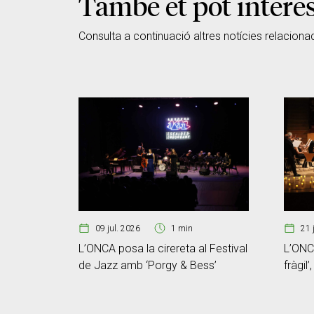
També et pot intere
Consulta a continuació altres notícies relaciona
09 jul. 2026
1 min
21 
L’ONCA posa la cirereta al Festival
L’ONCA
de Jazz amb ‘Porgy & Bess’
fràgil’
memòr