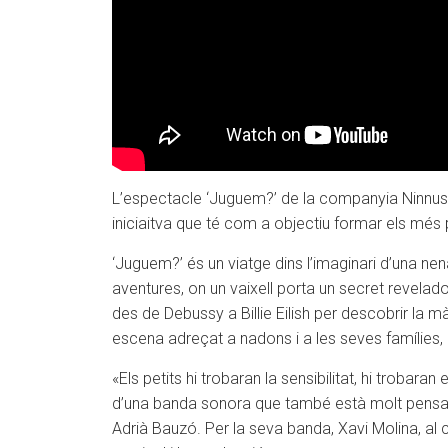
L’espectacle ‘Juguem?’ de la companyia Ninnus h
iniciaitva que té com a objectiu formar els més p
‘Juguem?’ és un viatge dins l’imaginari d’una ne
aventures, on un vaixell porta un secret revelad
des de Debussy a Billie Eilish per descobrir la 
escena adreçat a nadons i a les seves famílies, c
«Els petits hi trobaran la sensibilitat, hi troba
d’una banda sonora que també està molt pensada 
Adrià Bauzó. Per la seva banda, Xavi Molina, al 