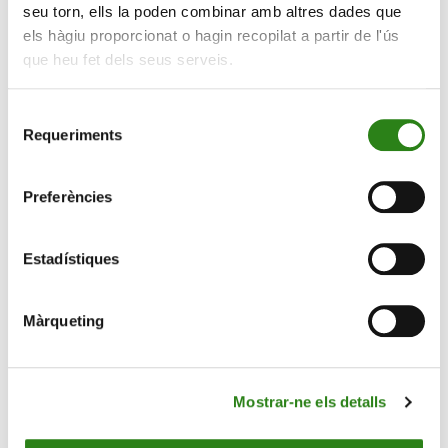
seu torn, ells la poden combinar amb altres dades que
companyia, que argumenten que l’espectacle és una
els hàgiu proporcionat o hagin recopilat a partir de l'ús
manera «d’introduir els conceptes bàsics de la música
que heu fet dels seus serveis.
a través d’un petit conte”.
Selecció
Requeriments
de
consentiment
Preferències
Estadístiques
Màrqueting
Els dos integrants de la companyia, Andreu Renau i
Moisès Queralt s’han mostrat encantats de ser ells els
que encetin el projecte educatiu de la Fundació ONCA
d’aquest 2025.
Mostrar-ne els detalls
Pròxims concerts familiars 2025