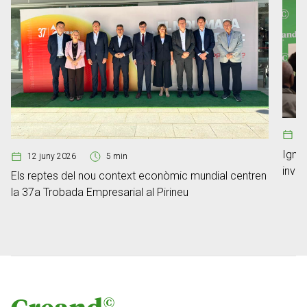
0
Ignac
12 juny 2026
5 min
inver
Els reptes del nou context econòmic mundial centren
la 37a Trobada Empresarial al Pirineu