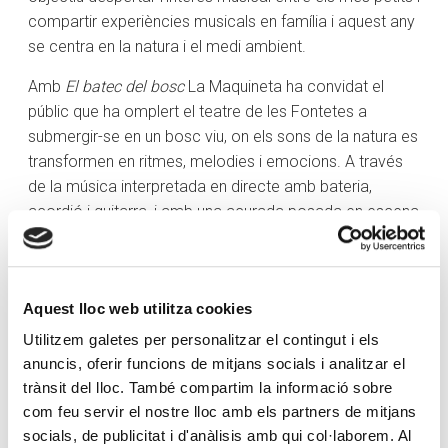
compartir experiències musicals en família i aquest any
se centra en la natura i el medi ambient.
Amb
El batec del bosc
La Maquineta ha convidat el
públic que ha omplert el teatre de les Fontetes a
submergir-se en un bosc viu, on els sons de la natura es
transformen en ritmes, melodies i emocions. A través
de la música interpretada en directe amb bateria,
acordió i guitarra, i amb una acurada posada en escena
de llums i escenografia, la companyia construeix un
viatge que estimula l’escolta, la imaginació i el respecte
pel nostre entorn. El protagonista, el Guim, ha guiat els
Aquest lloc web utilitza cookies
més petits en la descoberta de la música. “Els nens,
normalment amb aquesta obra, es queden sorpresos
Utilitzem galetes per personalitzar el contingut i els
de veure els instruments en directe i van agafant
anuncis, oferir funcions de mitjans socials i analitzar el
sensibilitat amb la música i aprenen conceptes bàsics
trànsit del lloc. També compartim la informació sobre
com el tempo, les blanques, rodones, negres, les
com feu servir el nostre lloc amb els partners de mitjans
socials, de publicitat i d'anàlisis amb qui col·laborem. Al
intensitats, els volums…”, han explicat des de la