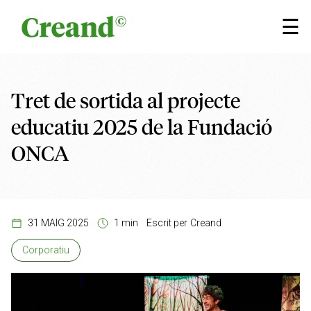
Vés al contingut
×
☰
Tret de sortida al projecte
educatiu 2025 de la Fundació
ONCA
31 MAIG 2025
1 min
Escrit per
Creand
Corporatiu