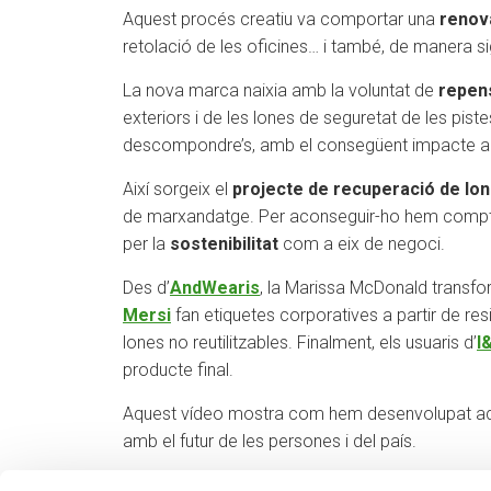
Aquest procés creatiu va comportar una
renov
retolació de les oficines… i també, de manera sign
La nova marca naixia amb la voluntat de
repen
exteriors i de les lones de seguretat de les pis
descompondre’s, amb el consegüent impacte a
Així sorgeix el
projecte de recuperació de lo
de marxandatge. Per aconseguir-ho hem comp
per la
sostenibilitat
com a eix de negoci.
Des d’
AndWearis
, la Marissa McDonald transfor
Mersi
fan etiquetes corporatives a partir de re
lones no reutilitzables. Finalment, els usuaris d’
I
producte final.
Aquest vídeo mostra com hem desenvolupat a
amb el futur de les persones i del país.