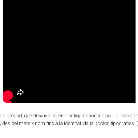
a de Creand, que deixava enrere l’antiga denominació i la icòni
des del mateix nom fins a la identitat visual (color, tipografies…)