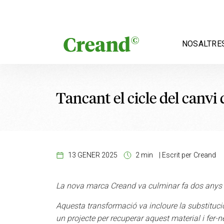
Vés al contingut
NOSALTRE
Tancant el cicle del canvi
13 GENER 2025
2 min
|
Escrit per
Creand
La nova marca Creand va culminar fa dos anys el
Aquesta transformació va incloure la substitució
un projecte per recuperar aquest material i fer-