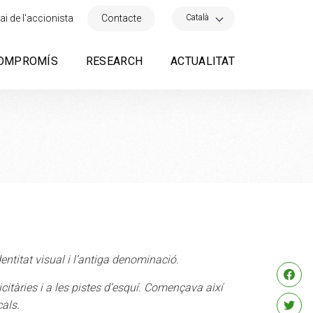
×
Català
ai de l'accionista
Contacte
OMPROMÍS
RESEARCH
ACTUALITAT
ntitat visual i l’antiga denominació.
itàries i a les pistes d’esquí. Començava així
als.