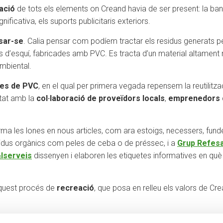
ació
de tots els elements on Creand havia de ser present: la banc
ificativa, els suports publicitaris exteriors.
sar-se
. Calia pensar com podíem tractar els residus generats per
tes d’esquí, fabricades amb PVC. Es tracta d’un material altament
mbiental.
nes de PVC
, en el qual per primera vegada repensem la reutilitza
tat amb la
col·laboració de proveïdors locals
,
emprenedors
ma les lones en nous articles, com ara estoigs, necessers, fundes
sidus orgànics com peles de ceba o de préssec, i a
Grup Refes
&Iserveis
dissenyen i elaboren les etiquetes informatives en què s
quest procés de
recreació
, que posa en relleu els valors de 