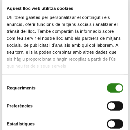
ambientals vinculats al benestar i la salut. El mateix
Aquest lloc web utilitza cookies
succeix amb sectors com els viatges en avió o tren,
Utilitzem galetes per personalitzar el contingut i els
que són presentats com a ‘baixos en emissions’ sense
anuncis, oferir funcions de mitjans socials i analitzar el
explicar de manera tangible què significa en termes
trànsit del lloc. També compartim la informació sobre
ambientals.
com feu servir el nostre lloc amb els partners de mitjans
socials, de publicitat i d'anàlisis amb qui col·laborem. Al
Progressivament, però, les coses han anat canviant des
seu torn, ells la poden combinar amb altres dades que
d’aleshores. Així, segons el cinquè estudi
Marcas con
els hàgiu proporcionat o hagin recopilat a partir de l'ús
valores
, el 46% dels consumidors a Espanya considera
que heu fet dels seus serveis.
que ha adaptat els seus hàbits de consum per ser més
conseqüent amb l’impacte social i ambiental de les
Selecció
seves eleccions.
Requeriments
de
Com pots identificar l’ecoblanqueig?
consentiment
Preferències
– Revisa els
segells o acreditacions
que certifiquin
l’origen real del producte. Per exemple, el segell FSC
avala que la fusta procedeix de boscos gestionats de
Estadístiques
manera sostenible; o l’EU Ecolabel, que garanteix que el