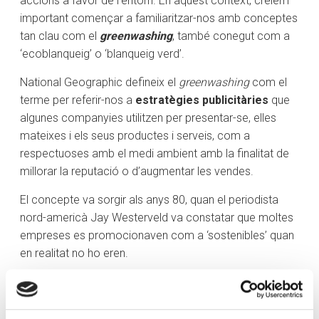
accions a favor de l’entorn. En aquest context, creiem
important començar a familiaritzar-nos amb conceptes
tan clau com el
greenwashing
, també conegut com a
‘ecoblanqueig’ o ‘blanqueig verd’.
National Geographic defineix el
greenwashing
com el
terme per referir-nos a
estratègies publicitàries
que
algunes companyies utilitzen per presentar-se, elles
mateixes i els seus productes i serveis, com a
respectuoses amb el medi ambient amb la finalitat de
millorar la reputació o d’augmentar les vendes.
El concepte va sorgir als anys 80, quan el periodista
nord-americà Jay Westerveld va constatar que moltes
empreses es promocionaven com a ‘sostenibles’ quan
en realitat no ho eren.
Altres qualificatius, com ‘ecològic’, ‘verd’ o ‘natural’,
sovint són afegits com a reclam de venda i fins i tot per
justificar un increment del preu basat en els atributs