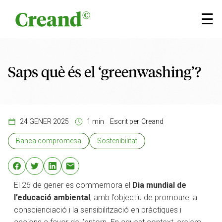
Vés al contingut
×
☰
Saps què és el ‘greenwashing’?
24 GENER 2025
1 min
Escrit per
Creand
Banca compromesa
Sostenibilitat
El 26 de gener es commemora el
Dia mundial de
l’educació ambiental
, amb l’objectiu de promoure la
conscienciació i la sensibilització en pràctiques i