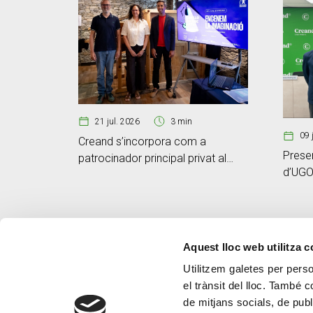
21 jul. 2026
3 min
09 
Creand s’incorpora com a
Prese
patrocinador principal privat al
d’UG
Canillo Escènic Arts
Open b
Aquest lloc web utilitza 
Utilitzem galetes per person
el trànsit del lloc. També 
de mitjans socials, de publ