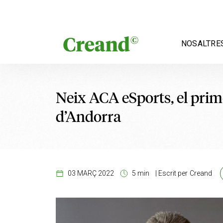
Vés al contingut
NOSALTRE
Neix ACA eSports, el prime
d’Andorra
03 MARÇ 2022
5 min
|
Escrit per
Creand