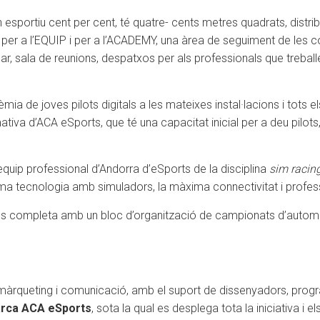
esportiu cent per cent, té quatre- cents metres quadrats, distribu
r a l’EQUIP i per a l’ACADEMY, una àrea de seguiment de les com
cular, sala de reunions, despatxos per als professionals que treballe
ia de joves pilots digitals a les mateixes instal·lacions i tots el
mativa d’ACA eSports, que té una capacitat inicial per a deu pilot
equip professional d’Andorra d’eSports de la disciplina
sim racin
ima tecnologia amb simuladors, la màxima connectivitat i profes
es completa amb un bloc d’organització de campionats d’automob
 màrqueting i comunicació, amb el suport de dissenyadors, progr
rca ACA eSports
, sota la qual es desplega tota la iniciativa i 