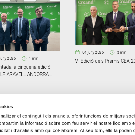
04 juny 2026
3 min
juny 2026
1 min
VI Edició dels Premis CEA 2
ntada la cinquena edició
OLF ARAVELL ANDORRA
y Creand i la II Nations Cup
cookies
alitzar el contingut i els anuncis, oferir funcions de mitjans socia
CONTACTE
MÉS CREAND
compartim la informació sobre com feu servir el nostre lloc amb e
+376 88 88 88
Govern Corpora
icitat i d'anàlisis amb qui col·laborem. Al seu torn, ells la poden