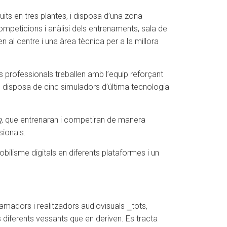
ïts en tres plantes, i disposa d’una zona
peticions i anàlisi dels entrenaments, sala de
n al centre i una àrea tècnica per a la millora
s professionals treballen amb l’equip reforçant
s, disposa de cinc simuladors d’última tecnologia
g
, que entrenaran i competiran de manera
sionals.
ilisme digitals en diferents plataformes i un
amadors i realitzadors audiovisuals ⎯tots,
els diferents vessants que en deriven. Es tracta