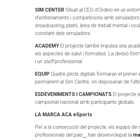
SIM CENTER
Situat al CEO d’Ordino en un entorn 
d’entrenaments i competicions amb simuladors pe
broadcasting
, plató, àrea de treball mental i o
constant dels simuladors.
ACADEMY
El projecte també impulsa una acadèm
els aspectes de salut i formatius. La divisió for
i un
staff
professional.
EQUIP
Quatre pilots digitals formaran el primer 
permanent al Sim Centre, on disposaran de l’últ
ESDEVENIMENTS I CAMPIONATS
El projecte 
campionat nacional amb participants globals.
LA MARCA ACA eSports
Per a la consecució del projecte, els equips de
professionals del país⎯, han desenvolupat la
ma