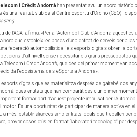
elecom i Crèdit Andorrà
han presentat avui un acord històric 
e ja és una realitat, s’ubica al Centre Esportiu d’Ordino (CEO) i d
asting
.
u de l’ACA, afirma: «Per a l’Automòbil Club d’Andorra aquest és un
, alhora que estableix les bases d’una entitat de serveis per a les fa
na federació automobilística i els esports digitals obren la po
eticions d’alt nivell sense necessitar els grans pressupostos que 
 Telecom i Crèdit Andorrà, que des del primer moment van accep
 decidida l’ecosistema dels eSports a Andorra».
s esports digitals que es materialitza després de gairebé dos any
Andorrà, dues entitats que han compartit des d’un primer moment 
important formar part d’aquest projecte impulsat per l’Automòbil 
t del motor. És una oportunitat de participar de manera activa en 
 a més, establir aliances amb entitats locals que treballen per po
hora, provar casos d’ús en format “laboratori tecnològic” per de