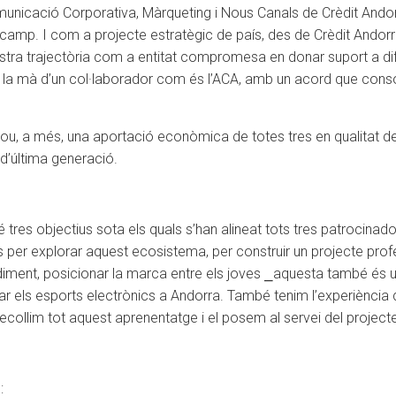
unicació Corporativa, Màrqueting i Nous Canals de Crèdit Andor
u camp. I com a projecte estratègic de país, des de Crèdit Andorr
ostra trajectòria com a entitat compromesa en donar suport a difer
 la mà d’un col·laborador com és l’ACA, amb un acord que consol
inclou, a més, una aportació econòmica de totes tres en qualitat
’última generació.
́ tres objectius sota els quals s’han alineat tots tres patrocinad
s per explorar aquest ecosistema, per construir un projecte pro
endiment, posicionar la marca entre els joves ⎯aquesta també és 
lsar els esports electrònics a Andorra. També tenim l’experiènc
recollim tot aquest aprenentatge i el posem al servei del projecte 
: