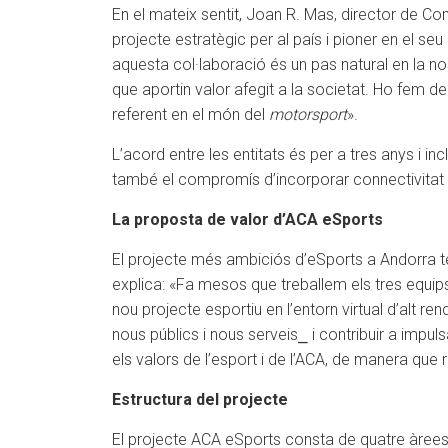
En el mateix sentit, Joan R. Mas, director de Com
projecte estratègic per al país i pioner en el se
aquesta col·laboració és un pas natural en la n
que aportin valor afegit a la societat. Ho fem de
referent en el món del
motorsport
».
L’acord entre les entitats és per a tres anys i 
també el compromís d’incorporar connectivitat d
La proposta de valor d’ACA eSports
El projecte més ambiciós d’eSports a Andorra te
explica: «Fa mesos que treballem els tres equip
nou projecte esportiu en l’entorn virtual d’alt r
nous públics i nous serveis⎯ i contribuir a impu
els valors de l’esport i de l’ACA, de manera que 
Estructura del projecte
El projecte ACA eSports consta de quatre àrees