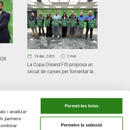
10 nov
16 des. 2025
2 min
026
L’equip f
La Copa Creand FIS proposa un
portes d
circuit de curses per fomentar la
regularitat i la competitivitat
Permet-les totes
ls i analitzar
EL NOSTRE GRUP
ls partners
tiu
Creand Crèdit Andorrà
Permetre la selecció
 combinar