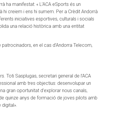
rà ha manifestat: « L’ACA eSports és un
à hi creiem i ens hi sumem. Per a Crèdit Andorrà
ents iniciatives esportives, culturals i socials
ida una relació històrica amb una entitat
 de patrocinadors, en el cas d’Andorra Telecom,
ors. Toti Sasplugas, secretari general de l’ACA
fessional amb tres objectius: desenvolupar un
una gran oportunitat d’explorar nous canals,
ia de quinze anys de formació de joves pilots amb
digital».