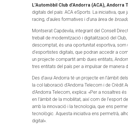
L’Automòbil Club d’Andorra (ACA), Andorra T
digitals del país: ACA eSports. La iniciativa, qu
racing, d’aules formatives i d’una àrea de
broadc
Montserat Capdevila, integrant del Consell Directi
treball de modernització i digitalització del Club
descomptat, és una oportunitat esportiva, som u
d’esportistes digitals, que podran accedir a comp
un projecte compartit amb dues entitats, Andorra
tres entitats del país per a impulsar de manera
Des d’avui Andorra té un projecte en l’àmbit del
la col·laboració d’Andorra Telecom i de Crèdit 
d’Andorra Telecom, explica: «Per a nosaltres és 
en l’àmbit de la mobilitat, així com de l’espor
amb la innovació i la tecnologia, que ens permet,
tecnològic. Aquesta iniciativa ens permetrà, al
digital».