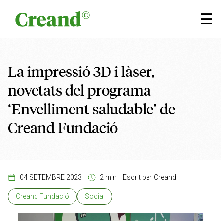
Vés al contingut
×
☰
La impressió 3D i làser,
novetats del programa
‘Envelliment saludable’ de
Creand Fundació
04 SETEMBRE 2023
2 min
Escrit per
Creand
Creand Fundació
Social