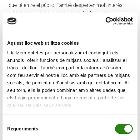
que té entre el públic. També desperten molt interès
altres propostes relacionades amb els idiomes, la
història d’Andorra o les activitats per treballar la
memòria, que tornen aquest semestre amb nous
continguts.
Aquest lloc web utilitza cookies
Aquests últims mesos de l’any la Fundació també
Utilitzem galetes per personalitzar el contingut i els
reprèn les activitats esportives de golf, les rutes de
anuncis, oferir funcions de mitjans socials i analitzar el
senderisme i els tallers preventius sobre salut enfocats
trànsit del lloc. També compartim la informació sobre
a temes d’alimentació i, com a novetat, una sessió per
com feu servir el nostre lloc amb els partners de mitjans
oferir recursos i eines per fer front a la solitud. Entre les
socials, de publicitat i d'anàlisis amb qui col·laborem. Al
activitats més lúdiques, s’oferirà el concert
Música per
seu torn, ells la poden combinar amb altres dades que
la memòria
, amb un quintet de corda i percussionistes
els hàgiu proporcionat o hagin recopilat a partir de l'ús
de l’ONCA, visites guiades a museus i monuments
que heu fet dels seus serveis.
d’Andorra, activitats al Museu Carmen Thyssen Andorra i
un taller per endinsar-se en el món del so analògic previ
Selecció
al vinil.
Requeriments
de
consentiment
Francesca Ros, directora de Creand Fundació, destaca