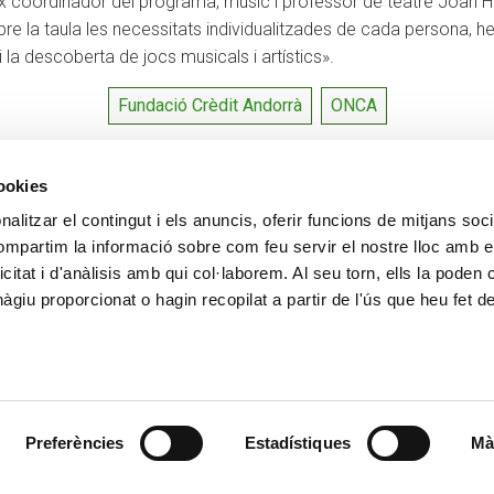
eix coordinador del programa, músic i professor de teatre Joan
re la taula les necessitats individualitzades de cada persona, h
la descoberta de jocs musicals i artístics».
Fundació Crèdit Andorrà
ONCA
cookies
alitzar el contingut i els anuncis, oferir funcions de mitjans socia
CONTACTE
MÉS CREAND
compartim la informació sobre com feu servir el nostre lloc amb e
+376 88 88 88
Govern Corpora
icitat i d'anàlisis amb qui col·laborem. Al seu torn, ells la poden
Actualitat
giu proporcionat o hagin recopilat a partir de l'ús que heu fet d
Espai premsa
Preferències
Estadístiques
Mà