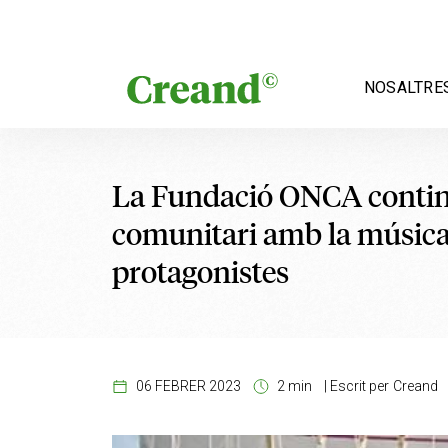
Vés al contingut
NOSALTRE
La Fundació ONCA continu
comunitari amb la música 
protagonistes
06 FEBRER 2023
2 min
|
Escrit per
Creand