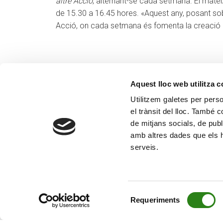
altre Acció
, alternant-se cada setmana. El mat
de 15.30 a 16.45 hores. «Aquest any, posant sob
Acció, on cada setmana és fomenta la creació i 
Aquest lloc web utilitza 
Utilitzem galetes per person
el trànsit del lloc. També 
de mitjans socials, de publ
amb altres dades que els hà
serveis.
Selecció
Requeriments
de
consentiment
© Creand