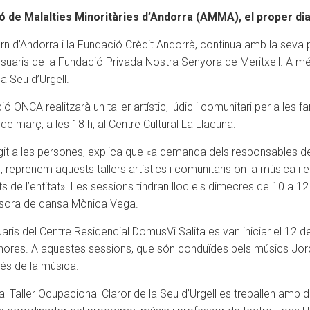
ió de Malalties Minoritàries d’Andorra (AMMA), el proper di
 d’Andorra i la Fundació Crèdit Andorrà, continua amb la seva 
ls usuaris de la Fundació Privada Nostra Senyora de Meritxell. A mé
a Seu d’Urgell.
 ONCA realitzarà un taller artístic, lúdic i comunitari per a les f
de març, a les 18 h, al Centre Cultural La Llacuna.
t a les persones, explica que «a demanda dels responsables del 
 reprenem aquests tallers artístics i comunitaris on la música i 
ts de l’entitat». Les sessions tindran lloc els dimecres de 10 a 12
ofessora de dansa Mònica Vega.
ris del Centre Residencial DomusVi Salita es van iniciar el 12 
hores. A aquestes sessions, que són conduïdes pels músics Jordi A
vés de la música.
al Taller Ocupacional Claror de la Seu d’Urgell es treballen amb