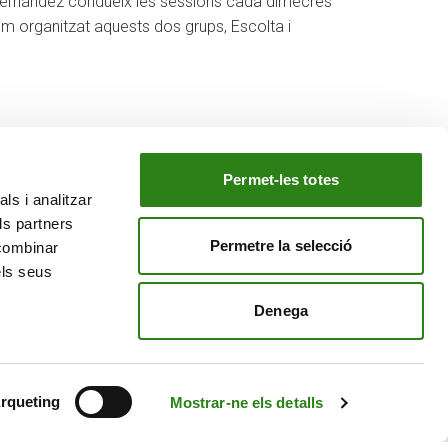
 Hernández condueix les sessions cada dimecres
em organitzat aquests dos grups, Escolta i
Permet-les totes
ls i analitzar
EL NOSTRE GRUP
ls partners
tiu
Creand Crèdit Andorrà
Permetre la selecció
 combinar
Creand Wealth Management Espanya
els seus
Creand Wealth & Securities Luxemburg
Denega
Creand Wealth Management EE. UU.
rqueting
Mostrar-ne els detalls
Avís Legal
Política de cookies
Política de privacitat