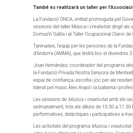
També es realitzarà un taller per l’Associac
La Fundació ONCA, entitat promoguda pel Govern
sessions del taller Música i creativitat dirigit a
DomusVi Salita i al Taller Ocupacional Claror de l
Tanmateix, l’equip per les persones de la Fundació
d’Andorra (AMMA), que tindrà lloc el divendres 3 
Joan Hernández, coordinador del programa dirigi
la Fundació Privada Nostra Senyora de Meritxell,
espai de confiança, escolta i joc per als residen
liderat pel músic Àlex Arajol i la ballarina i pr
Les sessions de
Música i creativitat
amb els usua
setmanalment, tots els dilluns de 10.30 a 11.30 
performatives, didàctiques i participatives a tra
Les activitats del programa
Música i creativitat