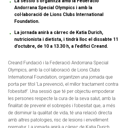
La sessió s’organitza amb la Federació
Andorrana Special Olympics i amb la
col·laboració de Lions Clubs International
Foundation.
La jornada anirà a càrrec de Katia Durich,
nutricionista i dietista, i tindrà lloc el dissabte 11
d’octubre, de 10 a 13.30 h, a l’edifici Creand.
Creand Fundació i la Federació Andorrana Special
Olympics, amb la col·laboració de Lions Clubs
International Foundation, organitzen una jornada que
porta per títol ‘La prevenció, el millor tractament contra
l’obesitat!’. Una sessió que té per objectiu empoderar
les persones respecte la cura de la seva salut, amb la
finalitat de prevenir el sobrepès i l’obesitat que, a més
de disminuir la qualitat de vida, té una relació directa
amb altres patologies, risc de lesions i envelliment
prematur. La jornada anirà a càrrec de Katia Durich,