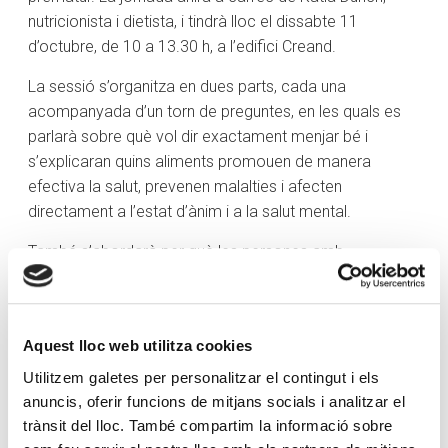
nutricionista i dietista, i tindrà lloc el dissabte 11
d’octubre, de 10 a 13.30 h, a l’edifici Creand.
La sessió s’organitza en dues parts, cada una
acompanyada d’un torn de preguntes, en les quals es
parlarà sobre què vol dir exactament menjar bé i
s’explicaran quins aliments promouen de manera
efectiva la salut, prevenen malalties i afecten
directament a l’estat d’ànim i a la salut mental.
També s’abordarà per què les persones amb
discapacitat intel·lectual tenen més propensió a
l’obesitat i al sobrepès en comparació amb la població
general. D’altra banda, es parlarà sobre l’alimentació i
Aquest lloc web utilitza cookies
l’esport, i quins aspectes i aliments poden contribuir a
tenir un millor rendiment i prevenir lesions. Es farà
Utilitzem galetes per personalitzar el contingut i els
incidència en la importància de tenir una bona
anuncis, oferir funcions de mitjans socials i analitzar el
trànsit del lloc. També compartim la informació sobre
composició corporal quant a massa muscular,