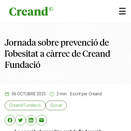
Vés al contingut
×
☰
Jornada sobre prevenció de
l’obesitat a càrrec de Creand
Fundació
06 OCTUBRE 2025
2 min
Escrit per
Creand
Creand Fundació
Social