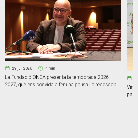
29 jul. 2026
4 min
La Fundació ONCA presenta la temporada 2026-
0
2027, que ens convida a fer una pausa i a redescobrir
Vint-
el poder de l’escolta
part