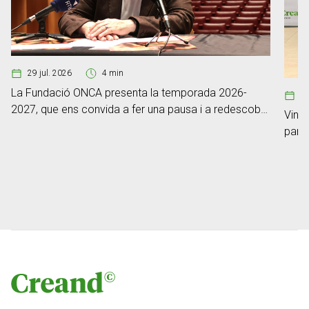
29 jul. 2026
4 min
La Fundació ONCA presenta la temporada 2026-
0
2027, que ens convida a fer una pausa i a redescobrir
Vint-
el poder de l’escolta
part