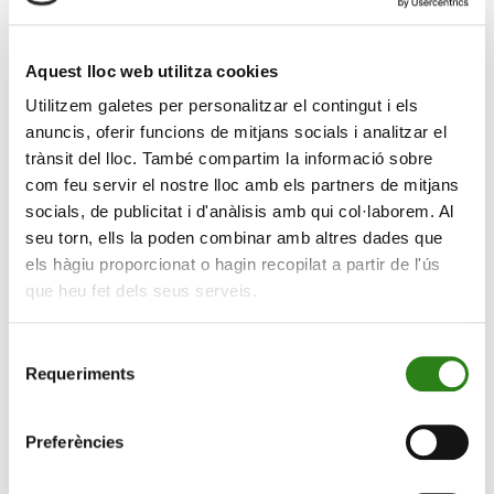
meditada de formacions i activitats a partir de les
necessitats i preferències dels usuaris de L’espai.
Algunes de les propostes s’ofereixen de manera
Aquest lloc web utilitza cookies
recurrent per la bona acceptació que tenen, però
Utilitzem galetes per personalitzar el contingut i els
també busquem apropar a aquest col·lectiu temes
anuncis, oferir funcions de mitjans socials i analitzar el
d’avantguarda, ja que veiem que els usuaris són
trànsit del lloc. També compartim la informació sobre
persones amb moltes inquietuds i que volen seguir
com feu servir el nostre lloc amb els partners de mitjans
formant-se en les noves tendències”.
socials, de publicitat i d'anàlisis amb qui col·laborem. Al
seu torn, ells la poden combinar amb altres dades que
La Fundació ofereix periòdicament un ampli ventall
els hàgiu proporcionat o hagin recopilat a partir de l'ús
d’activitats en el marc del programa ‘Envelliment
que heu fet dels seus serveis.
saludable’ que complementa amb diverses propostes a
través de la plataforma de formació virtual de L’espai.
Selecció
En aquest
enllaç
es pot consultar la programació
Requeriments
de
complerta, tant presencial com online.
consentiment
Les inscripcions s’obren el dilluns 2 de setembre. Les
Preferències
persones interessades s’han d’inscriure a través del
telèfon 86 80 25. Les places a les activitats presencials