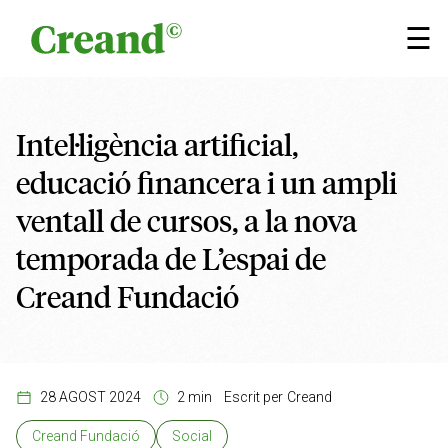
Vés al contingut
×
☰
Intel·ligència artificial,
educació financera i un ampli
ventall de cursos, a la nova
temporada de L’espai de
Creand Fundació
28 AGOST 2024
2 min
Escrit per
Creand
Creand Fundació
Social