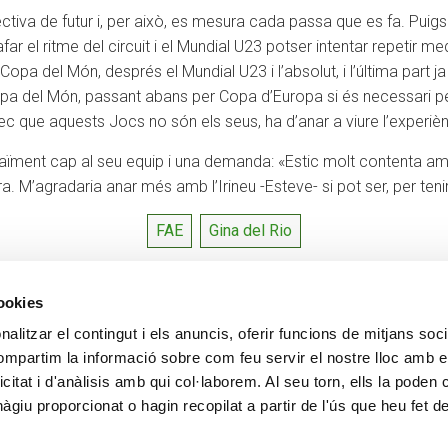
tiva de futur i, per això, es mesura cada passa que es fa. Puigsu
r el ritme del circuit i el Mundial U23 potser intentar repetir meda
a del Món, després el Mundial U23 i l’absolut, i l’última part j
pa del Món, passant abans per Copa d’Europa si és necessari per
rec que aquests Jocs no són els seus, ha d’anar a viure l’experiènc
raïment cap al seu equip i una demanda: «Estic molt contenta am
ra. M’agradaria anar més amb l’Irineu -Esteve- si pot ser, per te
FAE
Gina del Rio
cookies
alitzar el contingut i els anuncis, oferir funcions de mitjans socia
CONTACTE
MÉS CREAND
compartim la informació sobre com feu servir el nostre lloc amb e
+376 88 88 88
Govern Corpora
icitat i d'anàlisis amb qui col·laborem. Al seu torn, ells la poden
Actualitat
giu proporcionat o hagin recopilat a partir de l'ús que heu fet d
Espai premsa