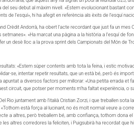
’andorrana, que aquest any ha signat un podi al Mundial U23, una
 del seu debut al màxim nivell. «Estem evolucionant bastant com 
nts de l’esquí», hi ha afegit en referència als èxits de l’esquí naci
nd Crèdit Andorrà, ha obert l’acte recordant que just fa un mes C
res setmanes». «Ha marcat una pàgina a la història a l’esquí de fon
en fer un desè lloc a la prova sprint dels Campionats del Món de 
sultats: «Estem súper contents amb tota la feina, i estic motivad
dar-se, intentar repetir resultats, que un està bé, però és import
apuntat a diversos factors per millorar: «Una petita errada et 
est circuit, que potser per moments m’ha faltat experiència, o sab
 Rio juntament amb l’italià Cristian Zorzi, i que treballen sota la
l: «Tothom està força al·lucinant, no és molt normal veure a cor
especte a altres, però treballem bé, amb confiança, tothom dona 
ue les altres corredores la feliciten, i Puigsubirà ha recordat que 