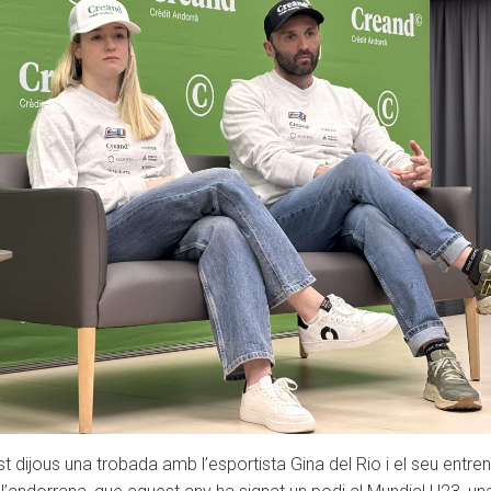
t dijous una trobada amb l’esportista Gina del Rio i el seu entren