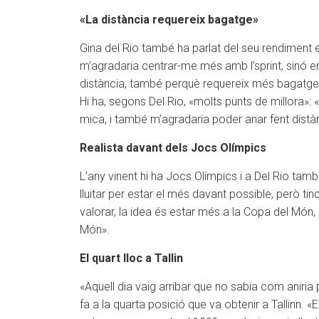
«La distància requereix bagatge»
Gina del Rio també ha parlat del seu rendiment e
m’agradaria centrar-me més amb l’sprint, sinó en
distància, també perquè requereix més bagatge i 
Hi ha, segons Del Rio, «molts punts de millora»:
mica, i també m’agradaria poder anar fent distà
Realista davant dels Jocs Olímpics
L’any vinent hi ha Jocs Olímpics i a Del Rio també
lluitar per estar el més davant possible, però t
valorar, la idea és estar més a la Copa del Món,
Món».
El quart lloc a Tallin
«Aquell dia vaig arribar que no sabia com aniri
fa a la quarta posició que va obtenir a Tallinn.