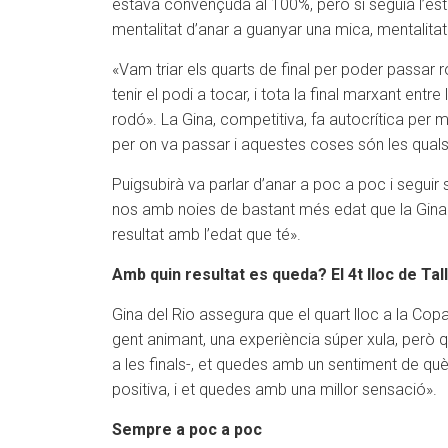
estava convençuda al 100%, però si seguia l’estr
mentalitat d’anar a guanyar una mica, mentalitat
«Vam triar els quarts de final per poder passar ro
tenir el podi a tocar, i tota la final marxant ent
rodó». La Gina, competitiva, fa autocrítica per 
per on va passar i aquestes coses són les quals 
Puigsubirà va parlar d’anar a poc a poc i segui
nos amb noies de bastant més edat que la Gina 
resultat amb l’edat que té».
Amb quin resultat es queda? El 4t lloc de Tal
Gina del Rio assegura que el quart lloc a la Cop
gent animant, una experiència súper xula, però qu
a les finals-, et quedes amb un sentiment de què
positiva, i et quedes amb una millor sensació».
Sempre a poc a poc