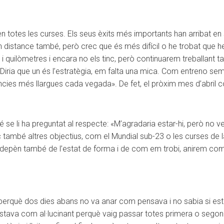
n totes les curses. Els seus èxits més importants han arribat en 
 distance també, però crec que és més difícil o he trobat que he 
quilòmetres i encara no els tinc, però continuarem treballant ta
 «Diria que un és l’estratègia, em falta una mica. Com entreno se
ncies més llargues cada vegada». De fet, el pròxim mes d’abril 
 se li ha preguntat al respecte: «M’agradaria estar-hi, però no vei
inc també altres objectius, com el Mundial sub-23 o les curses d
 depèn també de l’estat de forma i de com em trobi, anirem combin
a perquè dos dies abans no va anar com pensava i no sabia si es
 «Estava com al·lucinant perquè vaig passar totes primera o segona