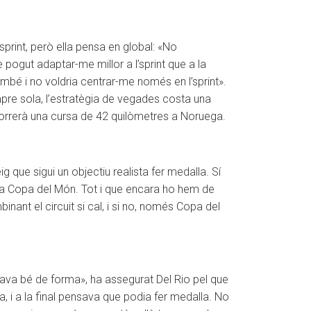
sprint, però ella pensa en global: «No
pogut adaptar-me millor a l’sprint que a la
mbé i no voldria centrar-me només en l’sprint».
mpre sola, l’estratègia de vegades costa una
correrà una cursa de 42 quilòmetres a Noruega.
g que sigui un objectiu realista fer medalla. Sí
e la Copa del Món. Tot i que encara ho hem de
ant el circuit si cal, i si no, només Copa del
tava bé de forma», ha assegurat Del Rio pel que
, i a la final pensava que podia fer medalla. No