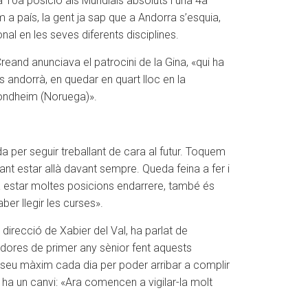
 10a posició als Mundials absoluts i una 4a
a país, la gent ja sap que a Andorra s’esquia,
onal en les seves diferents disciplines.
reand anunciava el patrocini de la Gina, «qui ha
s andorrà, en quedar en quart lloc en la
Trondheim (Noruega)».
a per seguir treballant de cara al futur. Toquem
ant estar allà davant sempre. Queda feina a fer i
fa estar moltes posicions endarrere, també és
er llegir les curses».
 direcció de Xabier del Val, ha parlat de
redores de primer any sènior fent aquests
el seu màxim cada dia per poder arribar a complir
hi ha un canvi: «Ara comencen a vigilar-la molt