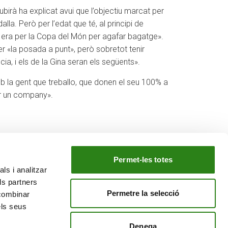
birà ha explicat avui que l’objectiu marcat per
lla. Però per l’edat que té, al principi de
a era per la Copa del Món per agafar bagatge».
 «la posada a punt», però sobretot tenir
ia, i els de la Gina seran els següents».
b la gent que treballo, que donen el seu 100% a
nir un company».
Permet-les totes
ls i analitzar
EL NOSTRE GRUP
ls partners
tiu
Creand Crèdit Andorrà
Permetre la selecció
 combinar
Creand Wealth Management Espanya
els seus
Creand Wealth & Securities Luxemburg
Denega