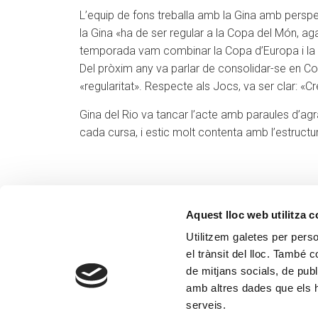
L’equip de fons treballa amb la Gina amb perspec
la Gina «ha de ser regular a la Copa del Món, agafa
temporada vam combinar la Copa d’Europa i la Cop
Del pròxim any va parlar de consolidar-se en Co
«regularitat». Respecte als Jocs, va ser clar: «C
Gina del Rio va tancar l’acte amb paraules d’ag
cada cursa, i estic molt contenta amb l’estructu
Aquest lloc web utilitza 
Utilitzem galetes per person
el trànsit del lloc. També 
de mitjans socials, de publ
amb altres dades que els hà
serveis.