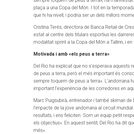
sempre toquem de peus a terra», ha manifestat l
plaça a una Copa del Món. I tot en la temporada
que hi ha nivell, i podria ser un dels millors mome
Cristina Terés, directora de Banca Retail de Crea
estat al centre dels titulars esportius les darre
modalitat sprint a la Copa del Món a Tallinn, i 
Motivada i amb «els peus a terra»
Del Rio ha explicat que no s’esperava aquests re
de peus a terra, però el més important és consoli
sempre toquem de peus a terra». L’andorrana ha 
important l’experiència de les corredores en aqu
Marc Puigsubirà, entrenador i també skiman de Del
l’impacte de la jove andorrana al circuit mundia
resultats, i ens feliciten. Som un equip petit r
els objectius». En aquest sentit, Del Rio ha dit q
més».