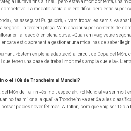
atègia i lluitava fins al final… però estava molt contenta, una m
 competitiva. La medalla sabia que era difícil, però estic súper c
nda», ha assegurat Puigsubirà, «i vam trobar les semis, va anar bé 
re la segona i la tercera plaça. Vam acabar súper contents de com v
millorar en la reacció en plena cursa: «Quan em vaig veure segon
encara estic aprenent a gestionar una mica: has de saber llegir l
r sumant: «Estem en plena adaptació al circuit de Copa del Món,
i que tenen una base de treball molt més amplia que ella». L’en
lin o el 10è de Trondheim al Mundial?
a del Món de Tallinn «és molt especial». «El Mundial va ser molt 
an ho fas millor a la quali -a Trondheim va ser 6a a les classifi
 potser podies haver fet més. A Tallinn, com que vaig ser 15a a l