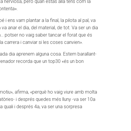
ica nerviosa, però quan estàs allà tens com la
ontenta».
i ens vam plantar a la final, la pilota al pal, va
a anar el dia, del material, de tot. Va ser un dia
a… potser no vaig saber tancar el forat que és
a carrera i canviar si les coses canvien».
 cada dia aprenem alguna cosa. Estem barallant-
trenador recorda que un top30 «és un bon
emotiu», afirma, «perquè ho vaig viure amb molta
catòries- i després quedes més lluny -va ser 10a
a quali i després 4a, va ser una sorpresa