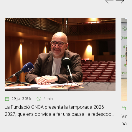
29 jul. 2026
4 min
La Fundació ONCA presenta la temporada 2026-
0
2027, que ens convida a fer una pausa i a redescobrir
Vint-
el poder de l’escolta
part