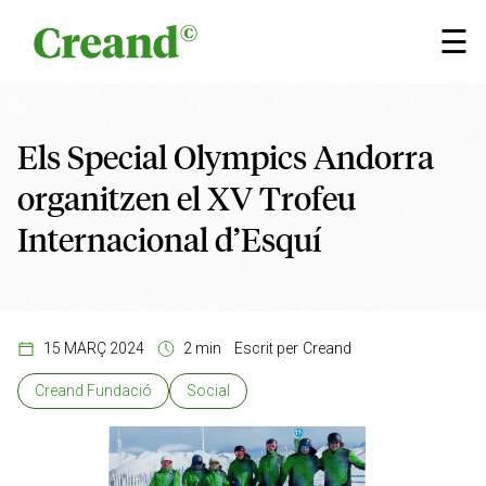
Vés al contingut
×
☰
Els Special Olympics Andorra
organitzen el XV Trofeu
Internacional d’Esquí
15 MARÇ 2024
2 min
Escrit per
Creand
Creand Fundació
Social