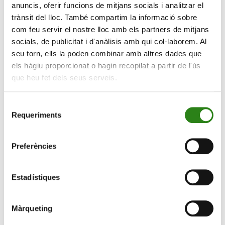
anuncis, oferir funcions de mitjans socials i analitzar el
Creand Fundació és l’espònsor oficial de la federació
trànsit del lloc. També compartim la informació sobre
esportiva Special Olympics Andorra des del 2007, amb
com feu servir el nostre lloc amb els partners de mitjans
l’objectiu de fer possible la integració social dels
socials, de publicitat i d'anàlisis amb qui col·laborem. Al
seu torn, ells la poden combinar amb altres dades que
atletes, així com l’organització i la seva participació en
els hàgiu proporcionat o hagin recopilat a partir de l'ús
esdeveniments nacionals i internacionals d’aquestes
que heu fet dels seus serveis.
característiques.
Es tracta d’un recolzament a una iniciativa que té com a
Selecció
missió la integració de les persones amb algun tipus de
Requeriments
de
discapacitat intel·lectual en la societat, en condicions
consentiment
d’igualtat amb la resta de ciutadans, a través de
Preferències
l’esport. La pràctica esportiva és una via de
desenvolupament personal i social, que millora la
qualitat de vida i engresca en la superació personal.
Estadístiques
A banda de Creand Fundació, el XV Trofeu Internacional
d’Esquí també compta amb la col·laboració del Comú
Màrqueting
de Canillo i de Grandvalira Social, a més del suport