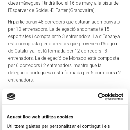
dues mànegues i tindrà lloc el 16 de març a la pista de
l’Esparver de Soldeu-El Tarter (Grandvalira).
Hi participaran 48 corredors que estaran acompanyats
per 10 entrenadors. La delegació andorrana té 15
esportistes i compta amb 3 entrenadors. La d’Espanya
està composta per corredors que provenen d’Aragó i
de Catalunya i està formada per 12 corredors i 3
entrenadors. La delegació de Mònaco està composta
per 6 corredors i 2 entrenadors, mentre que la
delegació portuguesa està formada per 5 corredors i 2
entrenadors.
Els corredors arribaran divendres a la tarda i durant el
dissabte competiran a les pistes de Soldeu-El Tarter.
Posteriorment a la competició, tindrà lloc un dinar i
l’entrega de premis. Per acabar de gaudir de la jornada
Aquest lloc web utilitza cookies
tots els participants assistiran als tobogans de l’Splash
Utilitzem galetes per personalitzar el contingut i els
del Palau de gel de Canillo.