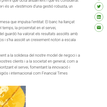
un premi que dota anualment i que és considerat
er
i és un «testimoni d’una gestió robusta, un
sa que impulsa l’entitat. El banc ha llançat
 temps, la proximitat en el servei,
at del guardó ha valorat els resultats assolits amb
s i s’ha assolit un creixement notori a escala
nt a la solidesa del nostre model de negoci i a
 nostres clients i a la societat en general, com a
ritzant el servei, fomentant la innovació i
stigiós i internacional com Financial Times