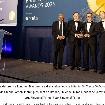
a del premi a Londres.
D’esquerra a dreta: el periodista britànic, Sir Trevor McDona
de Creand, Antoni Pintat, president de Creand, i Michael Klimes, editor de la revi
grup Financial Times. Foto: Financial Times
italització del banc, que treballa per satisfer constantment les n