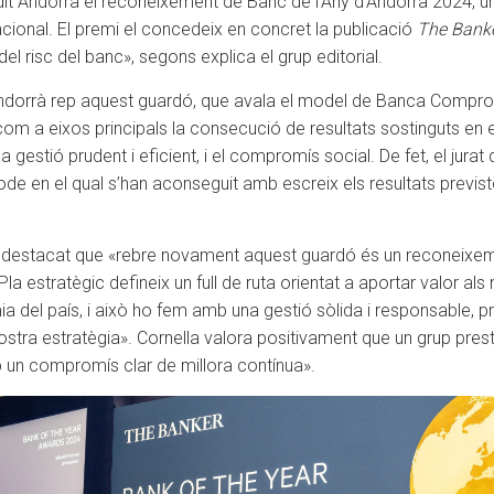
dit Andorrà el reconeixement de Banc de l’Any d’Andorra 2024, 
nacional. El premi el concedeix en concret la publicació
The Bank
l risc del banc», segons explica el grup editorial.
Andorrà rep aquest guardó, que avala el model de Banca Comprome
om a eixos principals la consecució de resultats sostinguts en el
 una gestió prudent i eficient, i el compromís social. De fet, el jur
de en el qual s’han aconseguit amb escreix els resultats previsto
ha destacat que «rebre novament aquest guardó és un reconeixeme
Pla estratègic defineix un full de ruta orientat a aportar valor als
 del país, i això ho fem amb una gestió sòlida i responsable, prio
 la nostra estratègia». Cornella valora positivament que un grup pre
b un compromís clar de millora contínua».