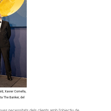
ld, Xavier Cornella,
sta The Banker, del
oves necessitats dels clients amb l’objectiu de