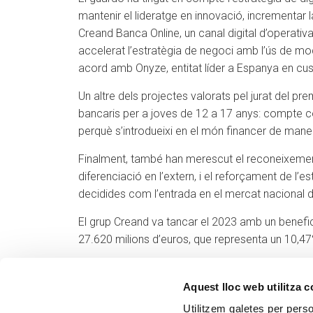
mantenir el lideratge en innovació, incrementar la
Creand Banca Online, un canal digital d’operativa
accelerat l’estratègia de negoci amb l’ús de model
acord amb Onyze, entitat líder a Espanya en cust
Un altre dels projectes valorats pel jurat del p
bancaris per a joves de 12 a 17 anys: compte co
perquè s’introdueixi en el món financer de mane
Finalment, també han merescut el reconeixement 
diferenciació en l’extern, i el reforçament de l’
decidides com l’entrada en el mercat nacional de
El grup Creand va tancar el 2023 amb un benefic
27.620 milions d’euros, que representa un 10,4
Aquest lloc web utilitza 
Utilitzem galetes per person