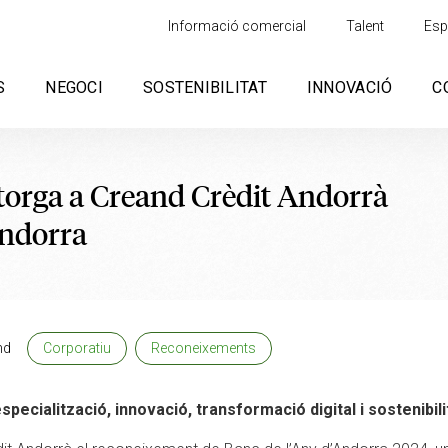
Informació comercial
Talent
Esp
S
NEGOCI
SOSTENIBILITAT
INNOVACIÓ
C
torga a Creand Crèdit Andorrà
Andorra
nd
Corporatiu
Reconeixements
pecialització, innovació, transformació digital i sostenibili