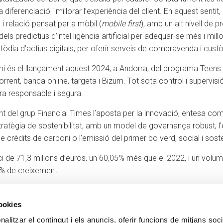
 diferenciació i millorar l’experiència del client. En aquest sentit
 i relació pensat per a mòbil (
mobile first
), amb un alt nivell de p
s predictius d’intel·ligència artificial per adequar-se més i millor
òdia d’actius digitals, per oferir serveis de compravenda i custò
remi és el llançament aquest 2024, a Andorra, del programa Teens
rrent, banca online, targeta i Bizum. Tot sota control i supervi
ra responsable i segura.
del grup Financial Times l’aposta per la innovació, entesa com 
estratègia de sostenibilitat, amb un model de governança robust, 
 crèdits de carboni o l’emissió del primer bo verd, social i soste
i de 71,3 milions d’euros, un 60,05% més que el 2022, i un volum
7% de creixement.
cookies
alitzar el contingut i els anuncis, oferir funcions de mitjans socia