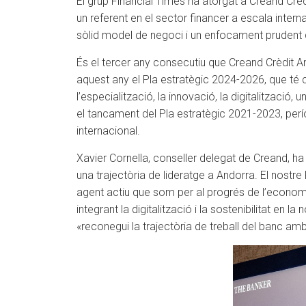
El grup Financial Times ha atorgat a Creand Crè
un referent en el sector financer a escala inter
sòlid model de negoci i un enfocament prudent de
És el tercer any consecutiu que Creand Crèdit 
aquest any el Pla estratègic 2024-2026, que té c
l’especialització, la innovació, la digitalització,
el tancament del Pla estratègic 2021-2023, perío
internacional.
Xavier Cornella, conseller delegat de Creand, 
una trajectòria de lideratge a Andorra. El nostre 
agent actiu que som per al progrés de l’economia
integrant la digitalització i la sostenibilitat en
«reconegui la trajectòria de treball del banc am