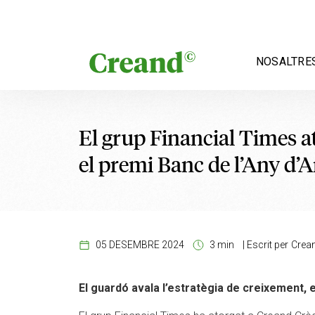
Vés al contingut
NOSALTRE
El grup Financial Times a
el premi Banc de l’Any d’
05 DESEMBRE 2024
3 min
|
Escrit per
Crea
El guardó avala l’estratègia de creixement, es