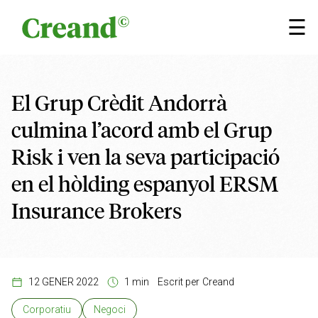
Vés al contingut
×
☰
El Grup Crèdit Andorrà
culmina l’acord amb el Grup
Risk i ven la seva participació
en el hòlding espanyol ERSM
Insurance Brokers
12 GENER 2022
1 min
Escrit per
Creand
Corporatiu
Negoci