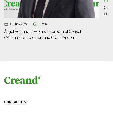
0
Crean
de ge
Fum
09 juny 2026
1 min
Ángel Fernández-Pola s’incorpora al Consell
d’Administració de Creand Crèdit Andorrà
CONTACTE