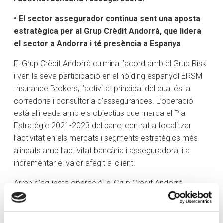
• El sector assegurador continua sent una aposta
estratègica per al Grup Crèdit Andorrà, que lidera
el sector a Andorra i té presència a Espanya
El Grup Crèdit Andorrà culmina l’acord amb el Grup Risk
i ven la seva participació en el hòlding espanyol ERSM
Insurance Brokers, l’activitat principal del qual és la
corredoria i consultoria d’assegurances. L’operació
està alineada amb els objectius que marca el Pla
Estratègic 2021-2023 del banc, centrat a focalitzar
l’activitat en els mercats i segments estratègics més
alineats amb l’activitat bancària i asseguradora, i a
incrementar el valor afegit al client.
Arran d’aquesta operació, el Grup Crèdit Andorrà
centrarà la seva activitat asseguradora, que continua
sent estratègica i complementària al negoci bancari, en
el mercat andorrà, on disposa de Crèdit Assegurances