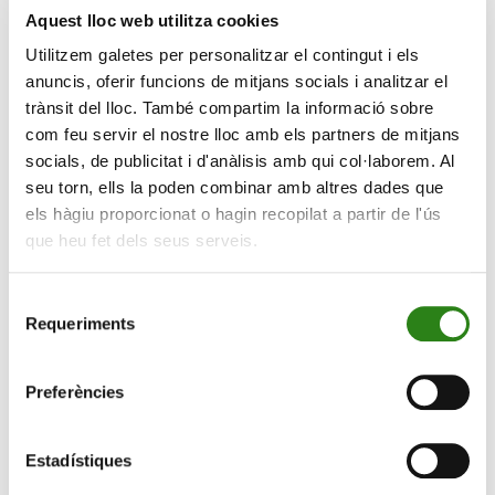
Aquest lloc web utilitza cookies
per a la part d’estalvi, i d’una aliança amb Caser
Seguros tant en el negoci de vida (bancassegurances)
Utilitzem galetes per personalitzar el contingut i els
com en el de no vida. En relació amb el mercat
anuncis, oferir funcions de mitjans socials i analitzar el
espanyol, el Grup manté la participació a CA Life
trànsit del lloc. També compartim la informació sobre
Insurance Experts, entitat especialitzada en
com feu servir el nostre lloc amb els partners de mitjans
assegurances de vida, en la qual està present en
socials, de publicitat i d'anàlisis amb qui col·laborem. Al
l’accionariat juntament amb MGC (Mútua General de
seu torn, ells la poden combinar amb altres dades que
els hàgiu proporcionat o hagin recopilat a partir de l'ús
Catalunya) i Caravela.
que heu fet dels seus serveis.
El Grup Crèdit Andorrà, davant del context global del
sector financer i assegurador, està compromès a
Selecció
focalitzar la seva actuació en els segments que aportin
Requeriments
de
més sinergies a la pròpia activitat bancària. L’objectiu
consentiment
final és centrar-se i impulsar el creixement on Crèdit
Preferències
Andorrà pot aportar un valor afegit diferenciador al
client, gràcies a las seva experiència, trajectòria i
capacitat de servei.
Estadístiques