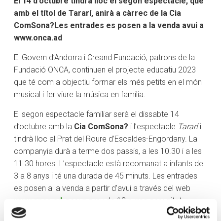
El 14 d’octubre tindrà lloc el segon espectacle, que
amb el títol de Tararí, anirà a càrrec de la Cia
ComSona?
Les entrades es posen a la venda avui a
www.onca.ad
El Govern d’Andorra i Creand Fundació, patrons de la
Fundació ONCA, continuen el projecte educatiu 2023
que té com a objectiu formar els més petits en el món
musical i fer viure la música en família.
El segon espectacle familiar serà el dissabte 14
d’octubre amb la
Cia ComSona?
i l’espectacle
Tararí
i
tindrà lloc al Prat del Roure d’Escaldes-Engordany. La
companyia durà a terme dos passis, a les 10.30 i a les
11.30 hores. L’espectacle està recomanat a infants de
3 a 8 anys i té una durada de 45 minuts. Les entrades
es posen a la venda a partir d’avui a través del web
www.onca.ad
, per un preu de 12 euros per unitat
familiar d’un màxim de 4 persones.