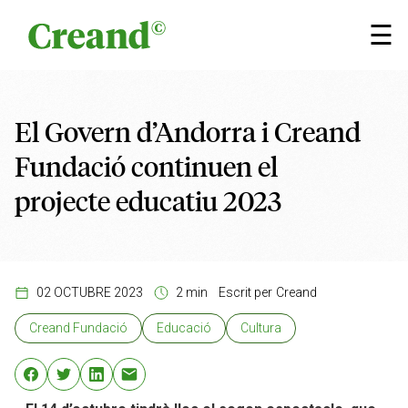
Vés al contingut
×
☰
El Govern d’Andorra i Creand
Fundació continuen el
projecte educatiu 2023
02 OCTUBRE 2023
2 min
Escrit per
Creand
Creand Fundació
Educació
Cultura