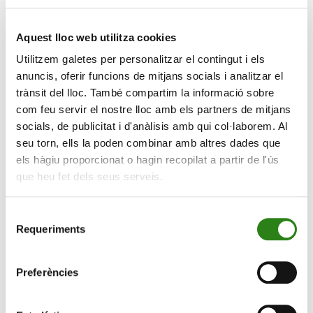
Tararí
és un espectacle musical de mitjà format amb
tres intèrprets en escena, pensat i dissenyat per
Aquest lloc web utilitza cookies
interessar a infants entre els 3 i els 8 anys, així com els
Utilitzem galetes per personalitzar el contingut i els
seus familiars. La música actua en tot moment com a
anuncis, oferir funcions de mitjans socials i analitzar el
eix vertebrador de l’espectacle. Segons Elena Pereta,
trànsit del lloc. També compartim la informació sobre
membre de la companyia, “A l’escena trobem tres
com feu servir el nostre lloc amb els partners de mitjans
personatges que emprenen un camí i un viatge junts on
socials, de publicitat i d'anàlisis amb qui col·laborem. Al
cada acció o gag precedeix un tema musical diferent.
seu torn, ells la poden combinar amb altres dades que
Tota la música és interpretada en rigorós directe amb
els hàgiu proporcionat o hagin recopilat a partir de l'ús
una gran part d’
acting
i de llenguatge clown per part
que heu fet dels seus serveis.
dels tres intèrprets”. Oriol Aguilar (guitarra elèctrica,
guitarra acústica, banjolele i veu), Marçal Ayats
Selecció
(violoncel, baix elèctric i veu) i la mateixa Elena Pereta
Requeriments
de
(veu i
washboard
) son els protagonistes de la proposta
consentiment
familiar sota la direcció d’escena, vestuari i
Preferències
ambientació, de Pablo Paz.
Tots els espectacles de la Cia ComSona? han desfilat