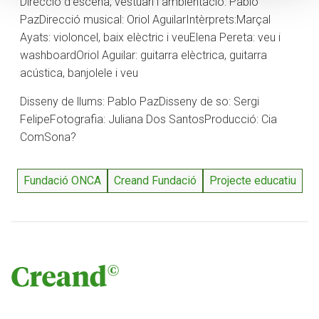
Direcció d’escena, vestuari i ambientació: Pablo
Paz
Direcció musical: Oriol Aguilar
Intèrprets:
Marçal
Ayats: violoncel, baix elèctric i veu
Elena Pereta: veu i
washboard
Oriol Aguilar: guitarra elèctrica, guitarra
acústica, banjolele i veu
Disseny de llums: Pablo Paz
Disseny de so: Sergi
Felipe
Fotografia: Juliana Dos Santos
Producció: Cia
ComSona?
Fundació ONCA
Creand Fundació
Projecte educatiu