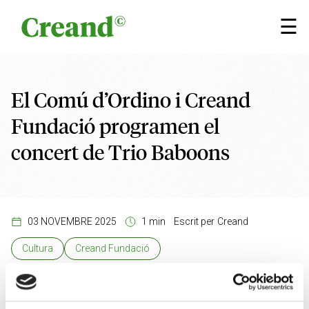
Vés al contingut
×
☰
El Comú d’Ordino i Creand
Fundació programen el
concert de Trio Baboons
03 NOVEMBRE 2025
1 min
Escrit per
Creand
Cultura
Creand Fundació