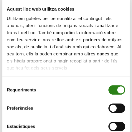
Les entrades pel concert de Trio Baboons es
posen a la venda avui 3 de novembre
Aquest lloc web utilitza cookies
Utilitzem galetes per personalitzar el contingut i els
El Comú d’Ordino i Creand Fundació programen el
anuncis, oferir funcions de mitjans socials i analitzar el
concert Trio Baboons, en el marc de l’Associació
trànsit del lloc. També compartim la informació sobre
Festivals d’Ordino. La cita tindrà lloc diumenge
9 de
com feu servir el nostre lloc amb els partners de mitjans
novembre
, a les 12 h, a l’església parroquial d’Ordino,
socials, de publicitat i d'anàlisis amb qui col·laborem. Al
de la mà d’aquest trio que proposa un repertori que
seu torn, ells la poden combinar amb altres dades que
porta per títol
Swing d’Europa i de més enllà
. El grup
els hàgiu proporcionat o hagin recopilat a partir de l'ús
està format per Anna Garcia Alba, Antonio d’Antoni i
que heu fet dels seus serveis.
Ramon Elias Gabernet, tots tres vinculats a l’ONCA.
Trio Baboons és una formació de guitarra, violí,
Selecció
Requeriments
contrabaix i veus que desgrana amb ironia i elegància
de
un repertori de Swing Europeu. S’oferiran temes de
consentiment
Carosone, Buscaglione, Brassens, Gainsbourg, José
Preferències
Guardiola, Katia Morlans o Xavier Cugat, entre d’altres
combinant-los amb homenatges als clàssics nord-
Estadístiques
americans. Tot plegat, en versions pròpies, plenes