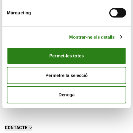
d’originalitat i complicitat, per a un concert-espectacle
fresc, rítmic i amb molt de gust.
Màrqueting
Les entrades del concert Trio Baboons es posen a la
venda avui dia 3 de novembre, al web
https://festivals-
Mostrar-ne els detalls
ordino.entradas.plus/entradas/eventList
i a l’Oficina
de Turisme d’Ordino.
Permet-les totes
El preu de les entrades és de 10 euros.
Permetre la selecció
Denega
CONTACTE