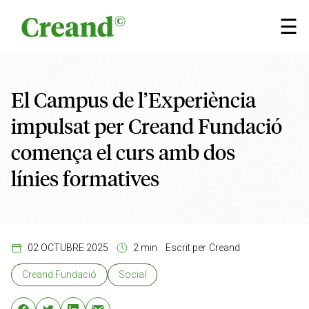
Vés al contingut
×
☰
El Campus de l’Experiència
impulsat per Creand Fundació
comença el curs amb dos
línies formatives
02 OCTUBRE 2025
2 min
Escrit per
Creand
Creand Fundació
Social