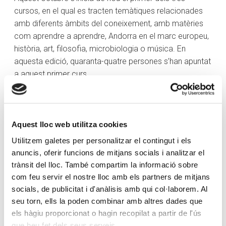
cursos, en el qual es tracten temàtiques relacionades
amb diferents àmbits del coneixement, amb matèries
com aprendre a aprendre, Andorra en el marc europeu,
història, art, filosofia, microbiologia o música. En
aquesta edició, quaranta-quatre persones s’han apuntat
a aquest primer curs.
Els alumnes inscrits en aquest programa que assoleixin
els 30 crèdits ECTS rebran el títol de Diplomat en el
Programa Sènior Universitari en Cultura, Ciència i
Aquest lloc web utilitza cookies
Societat del Campus de l’Experiència de UIC Barcelona.
Utilitzem galetes per personalitzar el contingut i els
I els alumnes que arribin al tercer curs també podran
anuncis, oferir funcions de mitjans socials i analitzar el
participar en el programa Erasmus+ de la Unió Europea,
trànsit del lloc. També compartim la informació sobre
una opció de mobilitat que permet una estada
com feu servir el nostre lloc amb els partners de mitjans
formativa a una universitat d’acollida a Irlanda, Croàcia,
socials, de publicitat i d'anàlisis amb qui col·laborem. Al
Polònia o Itàlia.
seu torn, ells la poden combinar amb altres dades que
els hàgiu proporcionat o hagin recopilat a partir de l'ús
El curs passat, trenta-sis alumnes es van graduar del
que heu fet dels seus serveis.