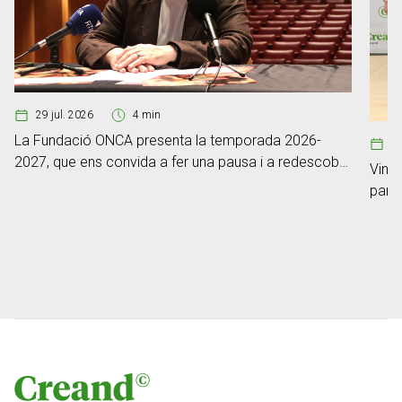
29 jul. 2026
4 min
La Fundació ONCA presenta la temporada 2026-
0
2027, que ens convida a fer una pausa i a redescobrir
Vint-
el poder de l’escolta
part