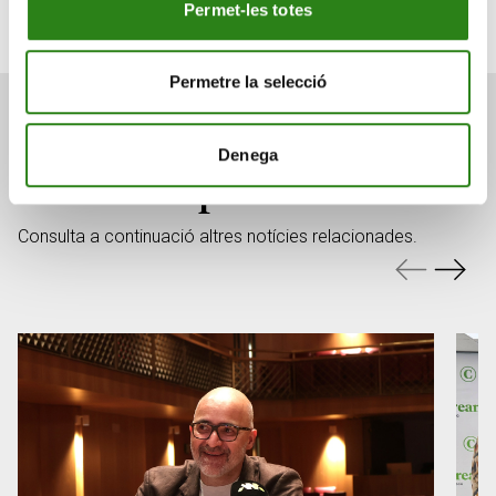
Fundació ONCA
Creand Fundació
Projecte educatiu
Permet-les totes
Permetre la selecció
Denega
També et pot interessar
Consulta a continuació altres notícies relacionades.