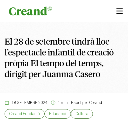
Vés al contingut
×
☰
El 28 de setembre tindrà lloc
l’espectacle infantil de creació
pròpia El tempo del temps,
dirigit per Juanma Casero
18 SETEMBRE 2024
1 min
Escrit per
Creand
Creand Fundació
Educació
Cultura