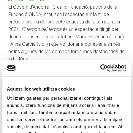
El Govern d’Andorra i Creand Fundació, patrons de la
Fundació ONCA, impulsen l’espectacle infantil de
creació pròpia del projecte educatiu de la temporada
2024.
El tempo del temps
és un espectacle dirigit per
Juanma Casero i interpretat per Marta Pelegrina (actriu)
i Anna Garcia (violí) i que vol donar a conèixer als més
petits algunes de les compositores més destacades de
la història.
L’espectacle familiar serà el dissabte 28 de setembre a
la sala Sergi Mas de Sant Julià de Lòria. La companyia
durà a terme tres passis, a les 10 hores, a les 11 hores i
Aquest lloc web utilitza cookies
a les 12 hores.
El tempo del temps
està recomanat per
Utilitzem galetes per personalitzar el contingut i els
a infants de 4 a 7 anys i té una durada de 35 minuts. Les
anuncis, oferir funcions de mitjans socials i analitzar el
entrades es posen a la venda a partir d’avui a través del
trànsit del lloc. També compartim la informació sobre
web
www.onca.ad
, a un preu de 3 euros per persona,
com feu servir el nostre lloc amb els partners de mitjans
menys pels infants menors d’un any, per qui serà gratuït.
socials, de publicitat i d'anàlisis amb qui col·laborem. Al