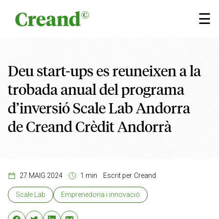
Vés al contingut
×
☰
Deu start-ups es reuneixen a la
trobada anual del programa
d’inversió Scale Lab Andorra
de Creand Crèdit Andorrà
27 MAIG 2024
1 min
Escrit per
Creand
Scale Lab
Emprenedoria i innovació