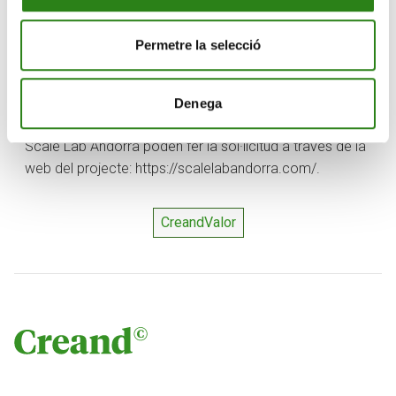
negoci validat i escalable. Aquesta proposta s’articula
des d’una perspectiva de país, prioritzant solucions
alineades amb les necessitats del territori i considerant
Permetre la selecció
projectes en sectors estratègics per a Andorra.
Actualment, 29
start-ups
formen part del programa.
Denega
Les
start-ups
interessades a participar en el programa
Scale Lab Andorra poden fer la sol·licitud a través de la
web del projecte: https://scalelabandorra.com/.
CreandValor