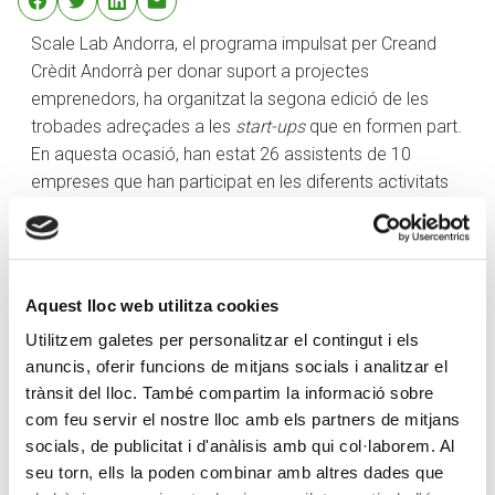
Scale Lab Andorra, el programa impulsat per Creand
Crèdit Andorrà per donar suport a projectes
emprenedors, ha organitzat la segona edició de les
trobades adreçades a les
start-ups
que en formen part.
En aquesta ocasió, han estat 26 assistents de 10
empreses que han participat en les diferents activitats
organitzades, que han tingut per objectiu fomentar el
networking i les relacions entre elles, alhora que se’ls
brinda l’oportunitat de conèixer el territori i se’ls facilita
possibles col·laboracions amb agents locals.
Aquest lloc web utilitza cookies
L’agenda s’ha centrat en diverses sessions de treball
Utilitzem galetes per personalitzar el contingut i els
amb experts como Pepe Agell, emprenedor i soci de
anuncis, oferir funcions de mitjans socials i analitzar el
Pear VC, un fons de capital risc americà que inverteix en
trànsit del lloc. També compartim la informació sobre
empreses de creació recent, o Chris Bouwer,
com feu servir el nostre lloc amb els partners de mitjans
emprenedor i Business Angel, i activitats d’oci en
socials, de publicitat i d'anàlisis amb qui col·laborem. Al
seu torn, ells la poden combinar amb altres dades que
diversos punts del país. També se’ls han organitzat