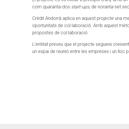
com quaranta-dos
start-ups
, de noranta-set se
Crèdit Andorrà aplica en aquest projecte una met
oportunitats de col·laboració. Amb aquest mètod
propostes de col·laboració.
L’entitat preveu que el projecte segueixi creix
un espai de reunió entre les empreses i un lloc 