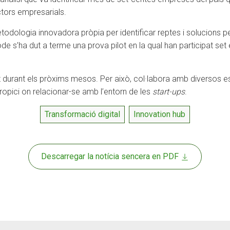
ctors empresarials.
odologia innovadora pròpia per identificar reptes i solucions pe
e s’ha dut a terme una prova pilot en la qual han participat set
ent durant els pròxims mesos. Per això, col·labora amb diversos 
propici on relacionar-se amb l’entorn de les
start-ups
.
Transformació digital
Innovation hub
Descarregar la notícia sencera en PDF