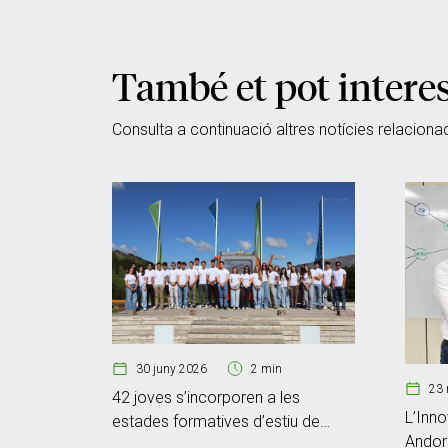
També et pot intere
Consulta a continuació altres notícies relaciona
30 juny 2026
2 min
23 
42 joves s’incorporen a les
L’Inno
estades formatives d’estiu de
Andorr
Creand