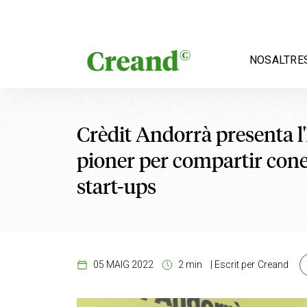
Vés al contingut
NOSALTRE
Crèdit Andorrà presenta l
pioner per compartir con
start-ups
05 MAIG 2022
2 min
|
Escrit per
Creand