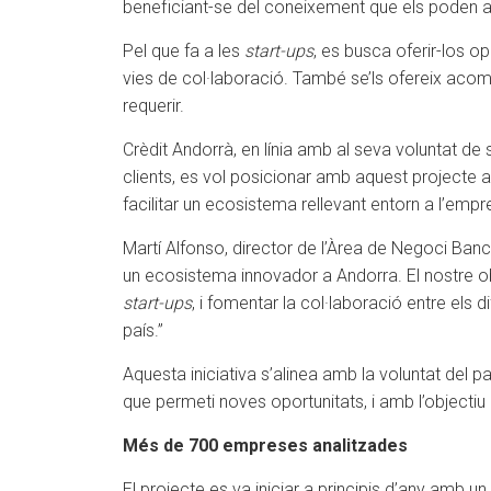
beneficiant-se del coneixement que els poden apo
Pel que fa a les
start-ups
, es busca oferir-los o
vies de col·laboració. També se’ls ofereix aco
requerir.
Crèdit Andorrà, en línia amb al seva voluntat de
clients, es vol posicionar amb aquest projecte 
facilitar un ecosistema rellevant entorn a l’empre
Martí Alfonso, director de l’Àrea de Negoci Ban
un ecosistema innovador a Andorra. El nostre o
start-ups
, i fomentar la col·laboració entre els d
país.”
Aquesta iniciativa s’alinea amb la voluntat del
que permeti noves oportunitats, i amb l’objectiu
Més de 700 empreses analitzades
El projecte es va iniciar a principis d’any amb u