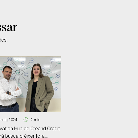
ssar
des.
maig 2024
2 min
vation Hub de Creand Crèdit
à busca créixer fora