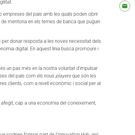
litat.
amb empreses del país amb les quals poden obrir
s de mentoria en els temes de banca que puguin
es per donar resposta a les noves necessitat dels
nomia digital. En aquest línia busca promoure i
 és un pas més en la nostra voluntat d’impulsar
eses del país com els nous
players
que són les
tres clients, com a nivell econòmic i social per al
or afegit, cap a una economia del coneixement,
ue podrien formar part de l’Innovation Hub, així