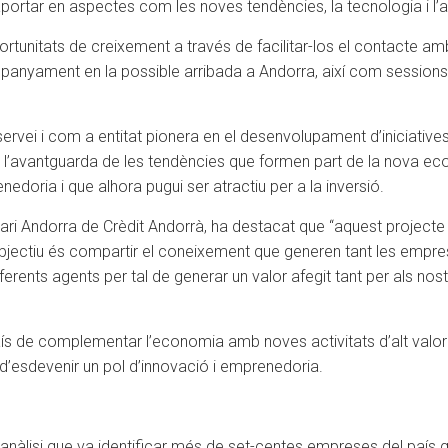
rtar en aspectes com les noves tendències, la tecnologia i l’agi
portunitats de creixement a través de facilitar-los el contacte 
mpanyament en la possible arribada a Andorra, així com session
 servei i com a entitat pionera en el desenvolupament d’iniciativ
a l’avantguarda de les tendències que formen part de la nova eco
nedoria i que alhora pugui ser atractiu per a la inversió.
cari Andorra de Crèdit Andorrà, ha destacat que “aquest projecte
bjectiu és compartir el coneixement que generen tant les empr
iferents agents per tal de generar un valor afegit tant per als nos
 país de complementar l’economia amb noves activitats d’alt val
 d’esdevenir un pol d’innovació i emprenedoria.
n anàlisi que va identificar més de set-centes empreses del país q