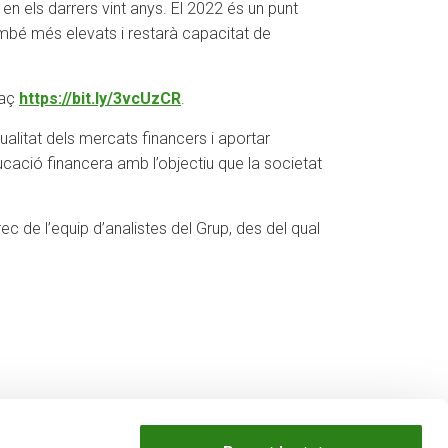
 en els darrers vint anys. El 2022 és un punt
també més elevats i restarà capacitat de
laç
https://bit.ly/3vcUzCR
.
alitat dels mercats financers i aportar
ucació financera amb l’objectiu que la societat
 de l’equip d’analistes del Grup, des del qual