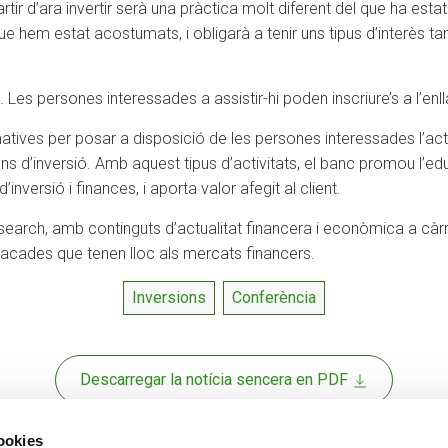
tir d’ara invertir serà una pràctica molt diferent del que ha estat
 que hem estat acostumats, i obligarà a tenir uns tipus d’interès 
 Les persones interessades a assistir-hi poden inscriure’s a l’enl
tives per posar a disposició de les persones interessades l’actu
ns d’inversió. Amb aquest tipus d’activitats, el banc promou l’ed
nversió i finances, i aporta valor afegit al client.
rch, amb continguts d’actualitat financera i econòmica a càrrec
tacades que tenen lloc als mercats financers.
Inversions
Conferència
Descarregar la notícia sencera en PDF
cookies