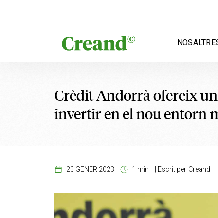
Vés al contingut
NOSALTRE
Crèdit Andorrà ofereix u
invertir en el nou entorn m
23 GENER 2023
1 min
|
Escrit per
Creand