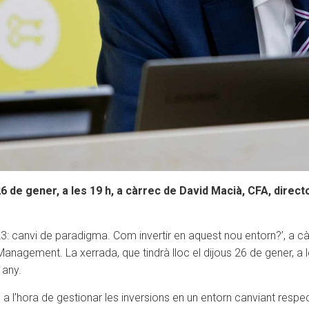
s 26 de gener, a les 19 h, a càrrec de David Macià, CFA, direc
23: canvi de paradigma. Com invertir en aquest nou entorn?’, a cà
nagement. La xerrada, que tindrà lloc el dijous 26 de gener, a le
 any.
 l’hora de gestionar les inversions en un entorn canviant respecte