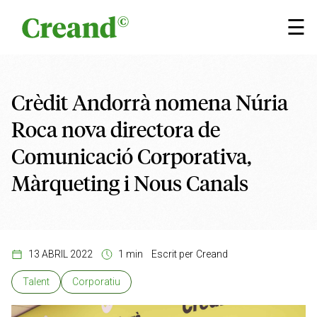
Vés al contingut
×
☰
Crèdit Andorrà nomena Núria
Roca nova directora de
Comunicació Corporativa,
Màrqueting i Nous Canals
13 ABRIL 2022
1 min
Escrit per
Creand
Talent
Corporatiu