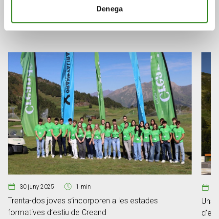
Denega
Consulta a continuació altres notícies relacionades.
30 juny 2025
1 min
2
Trenta-dos joves s’incorporen a les estades
Una h
formatives d’estiu de Creand
d’est