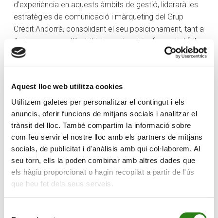
d’experiència en aquests àmbits de gestió, liderarà les
estratègies de comunicació i màrqueting del Grup
Crèdit Andorrà, consolidant el seu posicionament, tant a
Andorra com en l’àmbit internacional, i reforçant el full
de ruta digital i de nous canals de relació amb el client.
Va iniciar la seva trajectòria professional en el sector
bancari, on va ocupar diversos càrrecs de
Aquest lloc web utilitza cookies
responsabilitat a Banco Mediolanum. També ha estat
Utilitzem galetes per personalitzar el contingut i els
assessora de màrqueting i comunicació de la Fundació
anuncis, oferir funcions de mitjans socials i analitzar el
Muntanyencs per l’Himàlaia i responsable de
trànsit del lloc. També compartim la informació sobre
màrqueting online i xarxes socials de la consultora PSF
com feu servir el nostre lloc amb els partners de mitjans
Strategic Consulting. Els últims tres anys ha estat la
socials, de publicitat i d'anàlisis amb qui col·laborem. Al
responsable de màrqueting i comunicació de Vall
seu torn, ells la poden combinar amb altres dades que
Banc.
els hàgiu proporcionat o hagin recopilat a partir de l'ús
que heu fet dels seus serveis.
Roca és llicenciada en Administració i Direcció
d’Empreses per la Universitat de Barcelona. Té un
Selecció
màster en mercats financers per la mateixa Universitat i