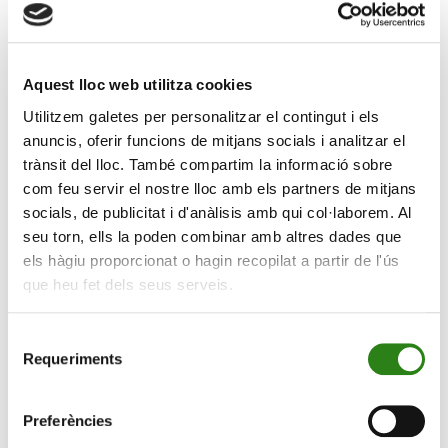
També avalen el compromís amb la sostenibilitat
com un pilar fonamental en el model de gestió i
estratègia de negoci
.
Aquest lloc web utilitza cookies
Crèdit Andorrà ha estat reconegut com a Millor Banc
Utilitzem galetes per personalitzar el contingut i els
Digital i Millor Banc en RSC d’Andorra 2023 per la
anuncis, oferir funcions de mitjans socials i analitzar el
publicació internacional
Global Banking & Finance
trànsit del lloc. També compartim la informació sobre
Review
. Els premis, que s’atorguen entre la comunitat
com feu servir el nostre lloc amb els partners de mitjans
bancària i financera a escala global, distingeixen la
socials, de publicitat i d'anàlisis amb qui col·laborem. Al
innovació, l’estratègia i els canvis progressius i
seu torn, ells la poden combinar amb altres dades que
inspiradors que duen a terme les entitats financeres de
els hàgiu proporcionat o hagin recopilat a partir de l'ús
tot el món.
que heu fet dels seus serveis.
D’aquesta manera, Crèdit Andorrà torna a rebre un
Selecció
guardó gràcies a la seva aposta per integrar la
Requeriments
de
digitalització en processos, productes i serveis, i
consentiment
impulsar el seu compromís amb la sostenibilitat lligada
Preferències
a la seva activitat bancària i financera.