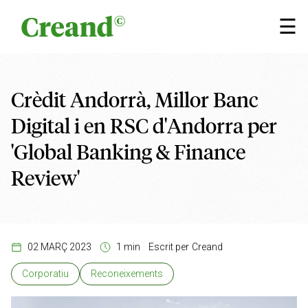
Vés al contingut
×
☰
Crèdit Andorrà, Millor Banc
Digital i en RSC d'Andorra per
'Global Banking & Finance
Review'
02 MARÇ 2023
1 min
Escrit per
Creand
Corporatiu
Reconeixements