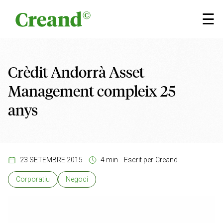
Vés al contingut
×
☰
Crèdit Andorrà Asset
Management compleix 25
anys
23 SETEMBRE 2015
4 min
Escrit per
Creand
Corporatiu
Negoci