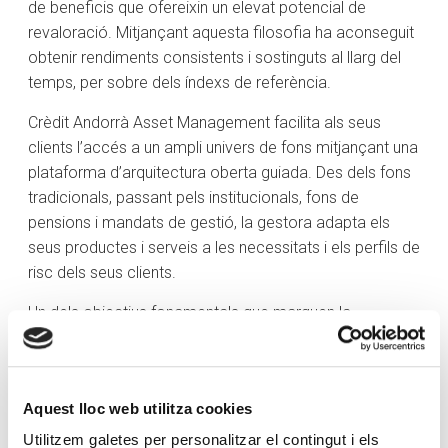
de beneficis que ofereixin un elevat potencial de
revaloració. Mitjançant aquesta filosofia ha aconseguit
obtenir rendiments consistents i sostinguts al llarg del
temps, per sobre dels índexs de referència.
Crèdit Andorrà Asset Management facilita als seus
clients l’accés a un ampli univers de fons mitjançant una
plataforma d’arquitectura oberta guiada. Des dels fons
tradicionals, passant pels institucionals, fons de
pensions i mandats de gestió, la gestora adapta els
seus productes i serveis a les necessitats i els perfils de
risc dels seus clients.
Un dels objectius fonamentals que marquen la
trajectòria de Crèdit Andorrà Asset Management és la
signatura d’aliances estratègiques amb companyies de
gestió d’actius de reconegut prestigi a escala
Aquest lloc web utilitza cookies
internacional, per completar les capacitats internes,
entre les quals destaquen la gestió tàctica i estratègica
Utilitzem galetes per personalitzar el contingut i els