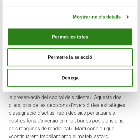
disposa de les certificacions de referència que
asseguren el desenvolupament d’unes bones
Mostrar-ne els detalls
pràctiques en la professió: ISO 9001:2008 de gestió de
la qualitat, Global Investment Performance Standards
Permet-les totes
(GIPS) de presentació de resultats d’inversió i
Alternative Investment Management Association
(AIMA).
Permetre la selecció
Sergi Martí destaca de la trajectòria de Crèdit Andorrà
Asset Management «el ferm compromís amb la
Denega
filosofia d’inversió
value
i la gran capacitat de gestió
tàctica i estratègica de l’
asset allocation
per potenciar
la preservació del capital dels clients». Aquests dos
pilars, dins de les decisions d’inversió i les estratègies
d’assignació d’actius, «són decisius per situar els
nostres fons d’inversió en molt bones posicions dins
dels rànquings de rendibilitat». Martí conclou que
«continuarem treballant amb el mateix esforç i