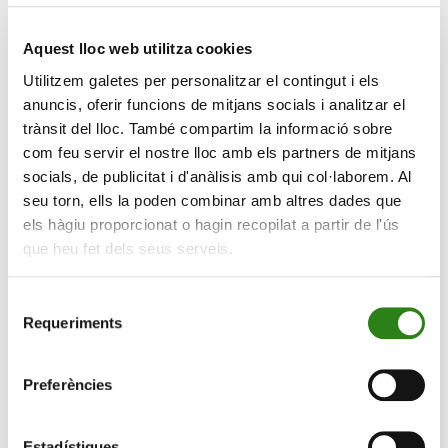
client. El posicionament del Grup està centrat en la
capacitat de servei, l’especialització i la innovació, tant
Aquest lloc web utilitza cookies
en l’oferta de productes com en la tecnologia.
Utilitzem galetes per personalitzar el contingut i els
anuncis, oferir funcions de mitjans socials i analitzar el
Xavier Cornella, conseller executiu i director general del
trànsit del lloc. També compartim la informació sobre
Grup Crèdit Andorrà, ha explicat que «el nostre pla
com feu servir el nostre lloc amb els partners de mitjans
estratègic es focalitza a consolidar el nostre model de
socials, de publicitat i d'anàlisis amb qui col·laborem. Al
negoci i impulsar el creixement en les places financeres
seu torn, ells la poden combinar amb altres dades que
on estem presents, aprofitant les oportunitats que ens
els hàgiu proporcionat o hagin recopilat a partir de l'ús
ofereixi el mercat. És el cas de Creand Wealth
que heu fet dels seus serveis.
Management al mercat espanyol, un pilar fonamental
del nostre projecte de banca privada i gestió d’actius
Selecció
centrat en el client. Per a nosaltres és fonamental
Requeriments
de
trobar un
partner
de confiança, la visió del qual encaixi
consentiment
amb la nostra i ens permeti sumar esforços per
impulsar els plans de creixement».
Preferències
Marcos Ojeda, conseller director general a Espanya de
Creand Wealth Management (Banco Alcalá, S.A.), ha
Estadístiques