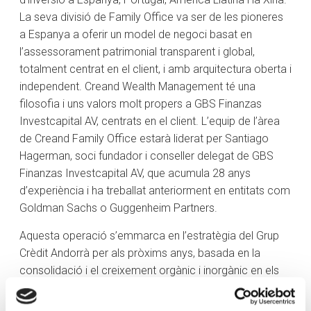
La seva divisió de Family Office va ser de les pioneres
a Espanya a oferir un model de negoci basat en
l’assessorament patrimonial transparent i global,
totalment centrat en el client, i amb arquitectura oberta i
independent. Creand Wealth Management té una
filosofia i uns valors molt propers a GBS Finanzas
Investcapital AV, centrats en el client. L’equip de l’àrea
de Creand Family Office estarà liderat per Santiago
Hagerman, soci fundador i conseller delegat de GBS
Finanzas Investcapital AV, que acumula 28 anys
d’experiència i ha treballat anteriorment en entitats com
Goldman Sachs o Guggenheim Partners.
Aquesta operació s’emmarca en l’estratègia del Grup
Crèdit Andorrà per als pròxims anys, basada en la
consolidació i el creixement orgànic i inorgànic en els
diferents països on opera, i en el desenvolupament
d’aliances estratègiques per ampliar l’oferta de valor al