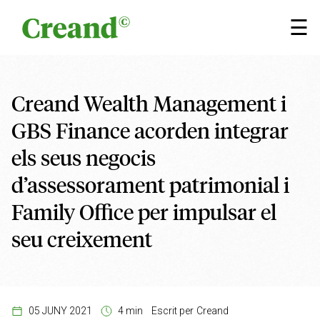
Vés al contingut
×
☰
Creand Wealth Management i
GBS Finance acorden integrar
els seus negocis
d’assessorament patrimonial i
Family Office per impulsar el
seu creixement
05 JUNY 2021
4 min
Escrit per
Creand