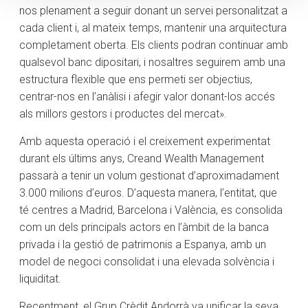
nos plenament a seguir donant un servei personalitzat a
cada client i, al mateix temps, mantenir una arquitectura
completament oberta. Els clients podran continuar amb
qualsevol banc dipositari, i nosaltres seguirem amb una
estructura flexible que ens permeti ser objectius,
centrar-nos en l’anàlisi i afegir valor donant-los accés
als millors gestors i productes del mercat».
Amb aquesta operació i el creixement experimentat
durant els últims anys, Creand Wealth Management
passarà a tenir un volum gestionat d’aproximadament
3.000 milions d’euros. D’aquesta manera, l’entitat, que
té centres a Madrid, Barcelona i València, es consolida
com un dels principals actors en l’àmbit de la banca
privada i la gestió de patrimonis a Espanya, amb un
model de negoci consolidat i una elevada solvència i
liquiditat.
Recentment, el Grup Crèdit Andorrà va unificar la seva