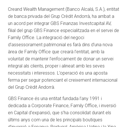
Creand Wealth Management (Banco Alcalá, S.A.), entitat
de banca privada del Grup Crèdit Andorrà, ha arribat a
un acord per integrar GBS Finanzas Investcapital AV,
filial del grup GBS Finance especialitzada en el servei de
Family Office. La integració del negoci
d’assessorament patrimonial es farà dins d’una nova
àrea de Family Office que crearà l’entitat, amb la
voluntat de mantenir l’enfocament de donar un servei
integral als clients, proper i alineat amb les seves
necessitats i interessos. L’operació és una aposta
ferma per seguir potenciant el creixement internacional
del Grup Crèdit Andorrà.
GBS Finance és una entitat fundada l’any 1991 i
dedicada a Corporate Finance, Family Office, i inversió
en Capital d’expansió, que s’ha consolidat durant els
últims anys com una de les principals boutiques
d’inversió a Espanya, Portugal, Amèrica Llatina i la Xina.