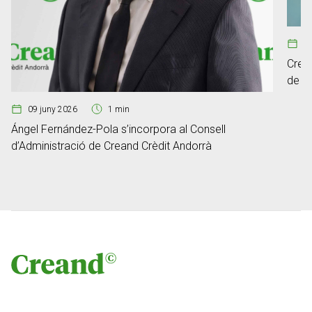
0
Crean
de ge
Fum
09 juny 2026
1 min
Ángel Fernández-Pola s’incorpora al Consell
d’Administració de Creand Crèdit Andorrà