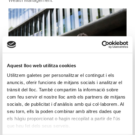
Wealth Management.
Aquest lloc web utilitza cookies
Utilitzem galetes per personalitzar el contingut i els
anuncis, oferir funcions de mitjans socials i analitzar el
trànsit del lloc. També compartim la informació sobre
com feu servir el nostre lloc amb els partners de mitjans
Ignacio Viayna, director de Creand Wealth Management
socials, de publicitat i d'anàlisis amb qui col·laborem. Al
a Catalunya i les Balears, explica: «En els últims anys, a
seu torn, ells la poden combinar amb altres dades que
Catalunya, hem crescut sobretot oferint servei de family
els hàgiu proporcionat o hagin recopilat a partir de l'ús
office extern a empreses familiars i institucions, i també
que heu fet dels seus serveis.
solucions d’inversió a single family office. El nostre pla