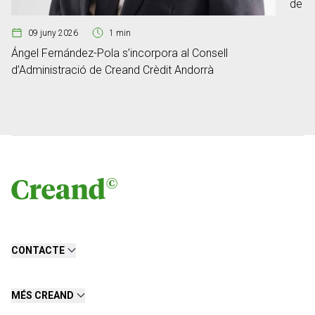
de ge
Fum
09 juny 2026
1 min
Ángel Fernández-Pola s’incorpora al Consell
d’Administració de Creand Crèdit Andorrà
CONTACTE
MÉS CREAND