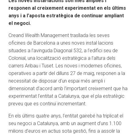
Les noves instal·lacions són més àmplies i
responen al creixement experimentat en els últims
anys i a l’aposta estratègica de continuar ampliant
el negoci.
Creand Wealth Management trasllada les seves
oficines de Barcelona a unes noves instal·lacions
situades a l’avinguda Diagonal 532, a l’edifici seu de
Colonial, una localització estratègica a l’altura dels
carrers Aribau i Tuset. Les noves i modernes oficines,
operatives a partir del dilluns 27 de maig, responen a la
necessitat de disposar d’un espai més ampli i
dimensionat d’acord amb l’important creixement que ha
experimentat l’entitat a Catalunya, que el pla estratègic
preveu que es continuï incrementant.
En els últims quatre anys, l’entitat gairebé ha triplicat el
seu negoci a Catalunya, amb un augment d’uns 1.100
milions d’euros en actius sota gestió, fins a assolir la