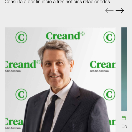
Consulta a continuació altres notícies relacionades.
0
Crean