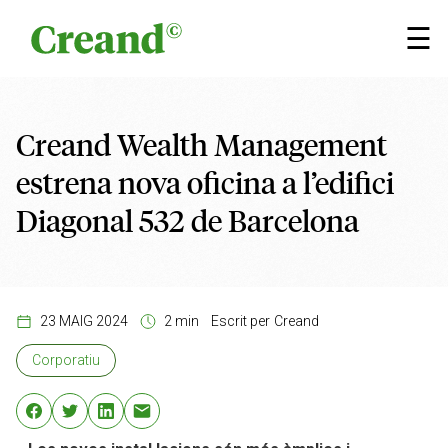
Vés al contingut
×
☰
Creand Wealth Management
estrena nova oficina a l’edifici
Diagonal 532 de Barcelona
23 MAIG 2024
2 min
Escrit per
Creand
Corporatiu