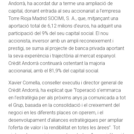
Andorrà, ha acordat dur a terme una ampliació de
capital, donant entrada al seu accionariat a l’empresa
Torre Rioja Madrid SOCIMI, S. A., que, mitjançant una
aportació total de 6,12 milions d’euros, ha adquirit una
participació del 9% del seu capital social. El nou
accionista, inversor amb un ampli reconeixement i
prestigi, se suma al projecte de banca privada aportant
la seva experiència i trajectòria al mercat espanyol.
Crèdit Andorrà continuarà ostentant la majoria
accionarial, amb el 81,9% del capital social.
Xavier Cornella, conseller executiu i director general de
Crèdit Andorrà, ha explicat que “l’operació s’emmarca
en l’estratègia per als pròxims anys ja comunicada a tot
el Grup, basada en la consolidació i el creixement del
negoci en les diferents places on operem, i el
desenvolupament d’aliances estratègiques per ampliar
l’oferta de valor i la rendibilitat en totes les àrees”. Tot