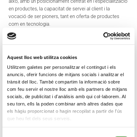
això, amb un posicionament centrat en l’especialització
en productes, la capacitat de servei al client i la
vocació de ser pioners, tant en oferta de productes
com en tecnologia.
Per la seva part, Marcos Ojeda, conseller director
general a Espanya de Creand Wealth Management
(Banco Alcalá. S.A.), ha manifestat que “aquesta
Aquest lloc web utilitza cookies
operació enforteix la posició de Creand Wealth
Management a Espanya, amb l’objectiu de consolidar el
Utilitzem galetes per personalitzar el contingut i els
creixement orgànic i inorgànic de l’entitat en l’àmbit de
anuncis, oferir funcions de mitjans socials i analitzar el
trànsit del lloc. També compartim la informació sobre
la banca privada i la gestió de patrimoni, per a ser una
com feu servir el nostre lloc amb els partners de mitjans
de les firmes de referència en Banca Privada dins del
socials, de publicitat i d'anàlisis amb qui col·laborem. Al
mercat espanyol”.
seu torn, ells la poden combinar amb altres dades que
Creand Wealth Management a Espanya disposa d’un
els hàgiu proporcionat o hagin recopilat a partir de l'ús
model de negoci amb una elevada solvència i liquiditat,
que heu fet dels seus serveis.
reforçat pel creixement del patrimoni sota gestió d’un
11% registrat a tancament del 2020. L’entitat ofereix
Selecció