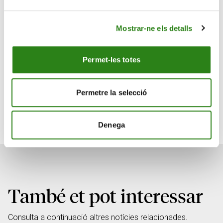
l’objectiu de posar a disposició de les persones més
grans de 60 anys eines que els permetin assolir més
Mostrar-ne els detalls
benestar. La finalitat última és que no quedin aïllades de
la realitat social que els envolta i puguin gaudir dels
beneficis de les noves tecnologies, així com dels nous
Permet-les totes
coneixements que van sorgint en àmbits com la salut,
l’economia, la història i la cultura, entre d’altres.
Permetre la selecció
L'espai
Denega
També et pot interessar
Consulta a continuació altres notícies relacionades.