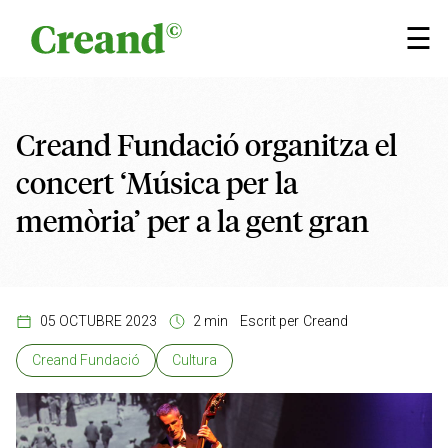
Vés al contingut
×
☰
Creand Fundació organitza el
concert ‘Música per la
memòria’ per a la gent gran
05 OCTUBRE 2023
2 min
Escrit per
Creand
Creand Fundació
Cultura