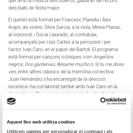
que amb la música dels boleros, gaudiran del record
dels balls de festa major.
El quintet està format per Francesc Planella i Àlex
Arajol, als violins; Sílvia Garcia, a la viola; Mireia Planas,
al violoncel, i Òscar Llauradó, al contrabaix,
acompanyats per Lluís Cartes a la percussió i per
l’actor Ivan Caro, en el paper del Bartolí. El programa
està format per cançons icòniques com
Angelitos
negros
,
Dos gardenias
,
Bésame mucho
o
Si tu me dices
ven
, entre altres clàssics de la memòria col·lectiva.
Joan Hernández s’ha encarregat de la direcció
escènica i ha col·laborat també amb Ivan Caro en la
dramatúrgia. Els arranjaments musicals són obra de
Santiago Pereira.
Francesca Ros, directora de Creand Fundació explica
que “la música té una gran força per fer reviure aquells
Aquest lloc web utilitza cookies
moments agradables de la nostra memòria. Amb
Utilitzem galetes per personalitzar el contingut i els