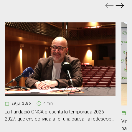
29 jul. 2026
4 min
La Fundació ONCA presenta la temporada 2026-
0
2027, que ens convida a fer una pausa i a redescobrir
Vint-
el poder de l’escolta
part