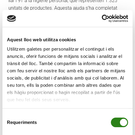
llar i 91 a la higiene personal, que representen 1.325
unitats de productes. Aquesta ajuda s’ha completat
amb el finançament de 144 vals de compra de
productes frescos al supermercat per un valor de 7.929
euros. Una ajuda econòmica per part de Creand
Fundació de 10.374 euros, que ha contribuït a millorar la
Aquest lloc web utilitza cookies
situació de 134 persones que representen 73 famílies
Utilitzem galetes per personalitzar el contingut i els
del Principat.
anuncis, oferir funcions de mitjans socials i analitzar el
trànsit del lloc. També compartim la informació sobre
Carine Leclerc
, de la Creu Roja Andorrana, ha explicat
com feu servir el nostre lloc amb els partners de mitjans
que “les donacions de Creand Fundació són
socials, de publicitat i d'anàlisis amb qui col·laborem. Al
imprescindibles per poder garantir un estoc continuat a
seu torn, ells la poden combinar amb altres dades que
la Botiga solidària durant tot l’any, de productes que
els hàgiu proporcionat o hagin recopilat a partir de l'ús
engloben l’alimentació, la higiene i la neteja de la llar.
que heu fet dels seus serveis.
Les persones usuàries tenen a l’abast una gran
diversitat de productes, fet que els permet escollir
Selecció
segons els seus gustos i necessitats i fer les seves
Requeriments
de
compres de manera normalitzada. Des de l’entitat es
consentiment
confia poder continuar amb aquesta important