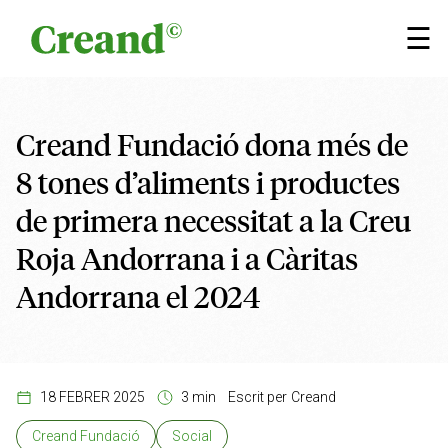
Vés al contingut
×
☰
Creand Fundació dona més de
8 tones d’aliments i productes
de primera necessitat a la Creu
Roja Andorrana i a Càritas
Andorrana el 2024
18 FEBRER 2025
3 min
Escrit per
Creand
Creand Fundació
Social