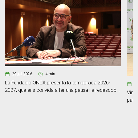
29 jul. 2026
4 min
La Fundació ONCA presenta la temporada 2026-
0
2027, que ens convida a fer una pausa i a redescobrir
Vint-
el poder de l’escolta
part