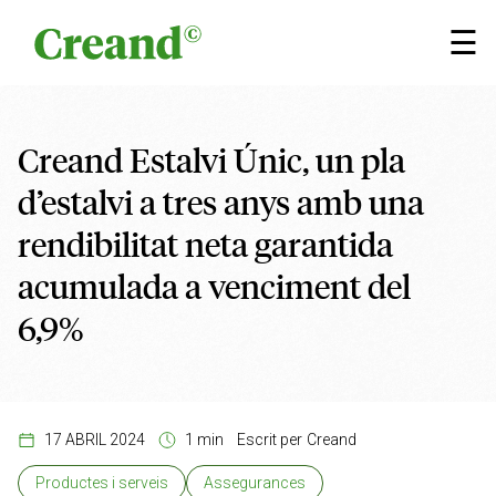
Vés al contingut
×
☰
Creand Estalvi Únic, un pla
d’estalvi a tres anys amb una
rendibilitat neta garantida
acumulada a venciment del
6,9%
17 ABRIL 2024
1 min
Escrit per
Creand
Productes i serveis
Assegurances