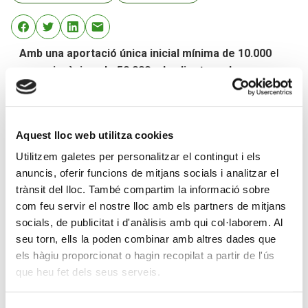
Amb una aportació única inicial mínima de 10.000
euros i màxima de 50.000, els clients poden
rendibilitzar els seus estalvis a mitjà termini
Aquesta assegurança d’estalvi inverteix en
empreses sostenibles analitzades per la
Aquest lloc web utilitza cookies
plataforma Clarity AI
Utilitzem galetes per personalitzar el contingut i els
anuncis, oferir funcions de mitjans socials i analitzar el
Creand Assegurances Estalvi llança una assegurança
trànsit del lloc. També compartim la informació sobre
d’estalvi de prima única a tres anys que ofereix una
com feu servir el nostre lloc amb els partners de mitjans
rendibilitat neta garantida a totes les persones que
socials, de publicitat i d'anàlisis amb qui col·laborem. Al
volen obtenir un rendiment dels seus estalvis. Es tracta
seu torn, ells la poden combinar amb altres dades que
de Creand Estalvi Únic, un producte que compta amb el
els hàgiu proporcionat o hagin recopilat a partir de l'ús
valor afegit d’invertir en empreses sostenibles que
que heu fet dels seus serveis.
segueixen criteris ambientals mesurats per la
plataforma Clarity AI.