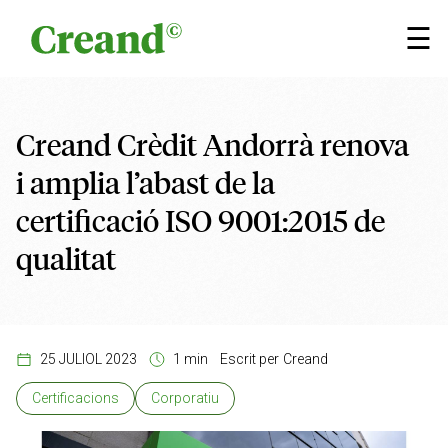
Vés al contingut
×
☰
Creand Crèdit Andorrà renova
i amplia l’abast de la
certificació ISO 9001:2015 de
qualitat
25 JULIOL 2023
1 min
Escrit per
Creand
Certificacions
Corporatiu