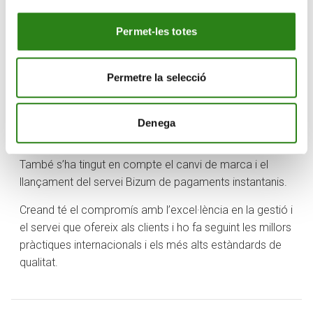
un enfocament als processos, riscos i oportunitats, i
sempre donant respostes a les necessitats dels clients.
Permet-les totes
I ara, amb l’ampliació de l’abast a altres àrees,
consolida el seu compromís perquè la gestió de
Permetre la selecció
qualitat sigui més extensiva.
L’auditoria ha tingut en compte la finalització de la
Denega
integració de Vall Banc i la conseqüent incorporació
tant de les carteres i els clients, com de part de l’equip.
També s’ha tingut en compte el canvi de marca i el
llançament del servei Bizum de pagaments instantanis.
Creand té el compromís amb l’excel·lència en la gestió i
el servei que ofereix als clients i ho fa seguint les millors
pràctiques internacionals i els més alts estàndards de
qualitat.