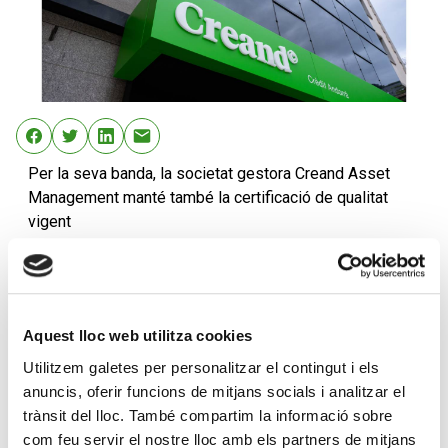
Per la seva banda, la societat gestora Creand Asset
Management manté també la certificació de qualitat
vigent
Creand Crèdit Andorrà renova la certificació de qualitat
ISO 9001:2015 i n’amplia l’abast a tots els
departaments de l’àrea d’Inversions. Fins ara, l’entitat
comptava amb el segell de qualitat per les àrees de
Aquest lloc web utilitza cookies
Tresoreria, Gestió de balanç, Administració de mercats,
Utilitzem galetes per personalitzar el contingut i els
Estructuració i Taula de distribució. Ara, s’ha fet
anuncis, oferir funcions de mitjans socials i analitzar el
extensiva la certificació a les àrees de Gestió d’Actius i
trànsit del lloc. També compartim la informació sobre
d’Institucions Financeres, i s’ha ampliat també a una
com feu servir el nostre lloc amb els partners de mitjans