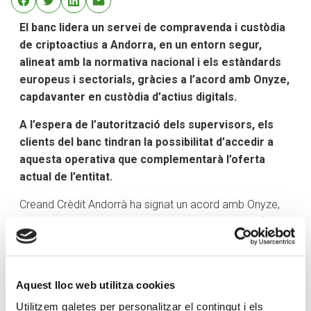
El banc lidera un servei de compravenda i custòdia
de criptoactius a Andorra, en un entorn segur,
alineat amb la normativa nacional i els estàndards
europeus i sectorials, gràcies a l’acord amb Onyze,
capdavanter en custòdia d’actius digitals.
A l’espera de l’autorització dels supervisors, els
clients del banc tindran la possibilitat d’accedir a
aquesta operativa que complementarà l’oferta
actual de l’entitat.
Creand Crèdit Andorrà ha signat un acord amb Onyze,
líder a Espanya en custòdia d’actius digitals, per oferir
serveis de compravenda i custòdia de criptoactius. Un
cop s’obtingui l’autorització dels supervisors i finalitzi la
implantació, els clients del banc podran invertir en les
Aquest lloc web utilitza cookies
principals criptodivises (inicialment: Bitcoin, Ethereum,
Utilitzem galetes per personalitzar el contingut i els
Tether i EURC) com un actiu més per complementar les