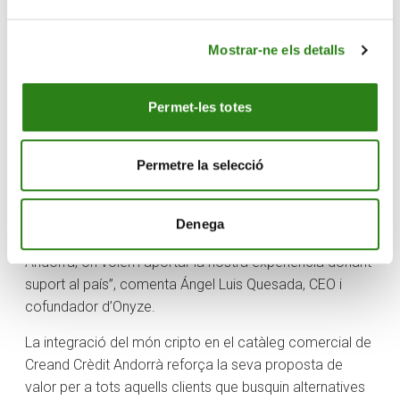
financers tradicionals. A Creand els oferirem i donarem
resposta a aquells clients que opten per aquest tipus
d’inversions aportant les garanties del sector bancari i
Mostrar-ne els detalls
amb transparència”, ha explicat Albert Santisteve,
director de Tecnologia i Seguretat de Creand Crèdit
Permet-les totes
Andorrà.
Des d’Onyze valoren positivament aquest acord. “Està
Permetre la selecció
clar l’interès del mercat en les criptodivises. Ara, gràcies
a l’acord entre Creand i Onyze, podran fer-ho en un
entorn regulat i confiable. A més, aquest cas ens fa
Denega
especial il·lusió per poder accedir de forma regulada a
Andorra, on volem aportar la nostra experiència donant
suport al país”, comenta Ángel Luis Quesada, CEO i
cofundador d’Onyze.
La integració del món cripto en el catàleg comercial de
Creand Crèdit Andorrà reforça la seva proposta de
valor per a tots aquells clients que busquin alternatives