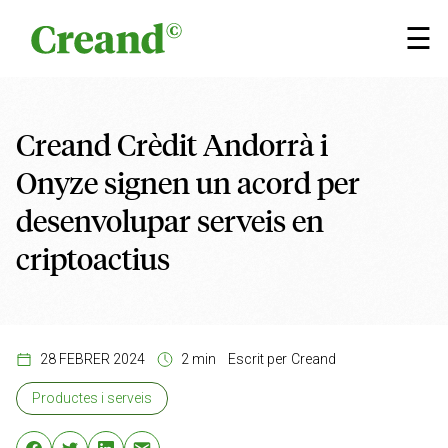
Vés al contingut
×
☰
Creand Crèdit Andorrà i
Onyze signen un acord per
desenvolupar serveis en
criptoactius
28 FEBRER 2024
2 min
Escrit per
Creand
Productes i serveis