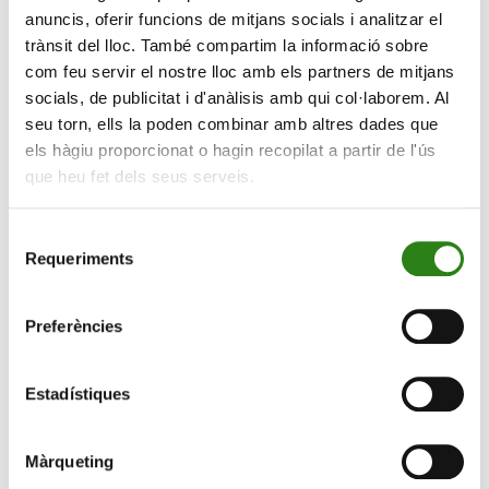
anuncis, oferir funcions de mitjans socials i analitzar el
seves carteres d’inversió. El client podrà veure una
trànsit del lloc. També compartim la informació sobre
posició consolidada i única en la seva banca online.
com feu servir el nostre lloc amb els partners de mitjans
L’objectiu d’aquest acord estratègic és oferir als clients
socials, de publicitat i d'anàlisis amb qui col·laborem. Al
poder realitzar inversions en criptoactius des del seu
seu torn, ells la poden combinar amb altres dades que
banc de forma fàcil, transparent i en un marc de
els hàgiu proporcionat o hagin recopilat a partir de l'ús
seguretat i confiança. L’aliança amb Onyze, companyia
que heu fet dels seus serveis.
amb experiència contrastada en el mercat espanyol
des del 2019, permet a Creand incorporar un elevat
Selecció
estàndard d’innovació tecnològica i de seguretat que
Requeriments
de
garanteix el compliment de la regulació nacional i els
consentiment
estàndards europeus i sectorials en relació amb els
Preferències
criptoactius.
“L’operativa amb criptodivises està àmpliament
Estadístiques
assentada en diverses plataformes, però els inversors
cada cop més demanen un entorn més segur i proper,
Màrqueting
integrat amb la resta de la seva cartera de productes