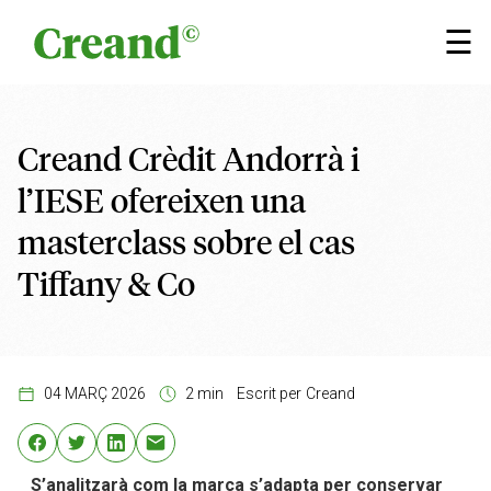
Vés al contingut
×
☰
Creand Crèdit Andorrà i
l’IESE ofereixen una
masterclass sobre el cas
Tiffany & Co
04 MARÇ 2026
2 min
Escrit per
Creand
S’analitzarà com la marca s’adapta per conservar