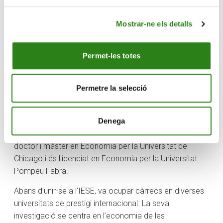
directives per aconseguir l’èxit.
Mostrar-ne els detalls
Aquesta conferència forma part de les activitats que es
promouen des de la Càtedra Creand d’Emprenedoria i
Permet-les totes
Banca a l’IESE, que busca promoure el coneixement a
través de conferències divulgatives, formació i l’impuls
de projectes emprenedors.
Permetre la selecció
Ricard Gil
Denega
Ricard Gil és professor ordinari al departament de
Direcció Estratègica de l’IESE Business School. És
doctor i màster en Economia per la Universitat de
Chicago i és llicenciat en Economia per la Universitat
Pompeu Fabra.
Abans d’unir-se a l’IESE, va ocupar càrrecs en diverses
universitats de prestigi internacional. La seva
investigació se centra en l’economia de les