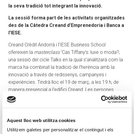
la seva tradició tot integrant la innovació.
La sessió forma part de les activitats organitzades
des de la Càtedra Creand d’Emprenedoria i Banca a
l’IESE.
Creand Crèdit Andorrà i l’IESE Business School
ofereixen la
masterclass
‘Cas Tiffany’s: luxe o moda?,
una sessió del cicle Talks en la qual s’analitzarà com la
marca ha combinat la tradició de l’herència amb la
innovació a través de redissenys, campanyes i
experiències. Tindrà lloc el 19 de març, a les 19 h, de
manera presencial a l’edifici Creand. Les persones
interessades a assistir-hi han de fer una reserva prèvia a
aquest
enllaç
.
L’acte forma part dels programes IESE Executive
Aquest lloc web utilitza cookies
Education i anirà a càrrec de Ricard Gil, professor de
Utilitzem galetes per personalitzar el contingut i els
Direcció Estratègica a l’IESE Business School. Parlarà