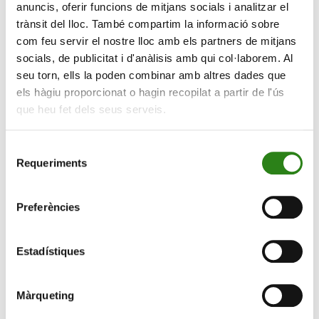
anuncis, oferir funcions de mitjans socials i analitzar el
de les decisions preses pel director executiu de Tiffany
trànsit del lloc. També compartim la informació sobre
& Co, Alessandro Bogliolo, i el director artístic, Reed
com feu servir el nostre lloc amb els partners de mitjans
Krakoff, amb l’objectiu de respondre a la pregunta de si
socials, de publicitat i d'anàlisis amb qui col·laborem. Al
és possible modernitzar-se sense perdre la tradició
seu torn, ells la poden combinar amb altres dades que
atemporal que caracteritza aquesta marca, o es corre
els hàgiu proporcionat o hagin recopilat a partir de l'ús
el risc d’allunyar-se dels clients. Entre d’altres temes, la
que heu fet dels seus serveis.
masterclass parlarà del Blue Box Café, que es va fer
famós a Instagram.
Selecció
Requeriments
És una sessió pràctica que segueix la fórmula
de
anomenada ‘mètode del cas’, creada conjuntament per
consentiment
professors de l’IESE i Harvard. A diferència dels
Preferències
mètodes tradicionals d’ensenyament, la sessió gira
entorn als assistents i les seves aportacions, i el
Estadístiques
professor actua com a moderador del debat, animant
a aportar diferents opinions i perspectives.
Màrqueting
Al final, l’IESE explicarà com la formació que
imparteixen pot ajudar a desenvolupar les capacitats