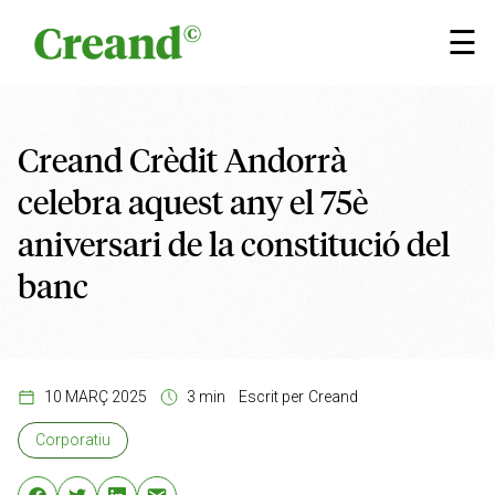
Vés al contingut
×
☰
Creand Crèdit Andorrà
celebra aquest any el 75è
aniversari de la constitució del
banc
10 MARÇ 2025
3 min
Escrit per
Creand
Corporatiu