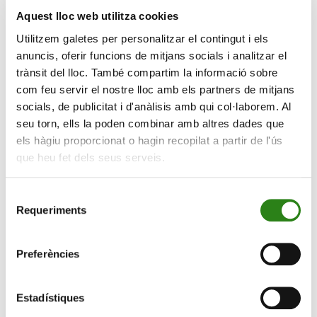
Vella, l’entitat ha evolucionat i s’ha convertit en un agent
Aquest lloc web utilitza cookies
social i econòmic del país. Una evolució que ha
Utilitzem galetes per personalitzar el contingut i els
comportat un creixement i l’expansió internacional,
anuncis, oferir funcions de mitjans socials i analitzar el
iniciada el 2003 i que actualment ha consolidat en
trànsit del lloc. També compartim la informació sobre
països com Espanya, Luxemburg i els EUA (Miami).
com feu servir el nostre lloc amb els partners de mitjans
socials, de publicitat i d'anàlisis amb qui col·laborem. Al
Aquest camí ha anat acompanyat d’una vocació de
seu torn, ells la poden combinar amb altres dades que
compromís econòmic i social. «Com a banc hem
els hàgiu proporcionat o hagin recopilat a partir de l'ús
evolucionat fins a convertir-nos en un grup financer que
que heu fet dels seus serveis.
ha tingut sempre en el seu ADN la missió de créixer al
costat dels nostres clients, accionistes, col·laboradors,
Selecció
societat i país en general. Aquest és el nostre objectiu,
Requeriments
de
que hem impulsat i continuarem impulsant en el futur
consentiment
que projectem. Volem contribuir al desenvolupament
econòmic, a la creació d’un teixit empresarial resilient i
Preferències
al progrés social», explica
Xavier Cornella
, conseller
delegat de Creand. Per això, el banc promou una
Estadístiques
actitud pionera, que ha tingut en la capacitat de servei i