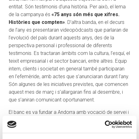
entitat. Són testimonis d’una història. Per això, el lema
de la campanya és
«75 anys són més que xifres.
Històries que compten»
. D’altra banda, en el decurs
de l’any es presentaran videopòdcasts que parlaran de
l’evolució del país durant aquests anys, des de la
perspectiva personal i professional de diferents
testimonis. Es tractaran àmbits com la cultura, l’esquí, el
teixit empresarial i el sector bancari, entre altres. Equip
intern, clients i societat en general també participaran
en l’efemèride, amb actes que s’anunciaran durant l’any.
Són algunes de les iniciatives previstes, que comencen
aquest mes de març i s’allargaran fins al desembre, i
que s’aniran comunicant oportunament.
El banc es va fundar a Andorra amb vocació de servei i
de proximitat, uns valors que han guiat la seva
trajectòria i que avui segueixen definint la seva
essència. Des de la primera oficina situada a Andorra la