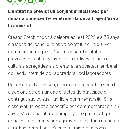
L’entitat ha previst un conjunt d’iniciatives per
donar a conèixer l’efemèride i la seva trajectòria a
la societat.
Creand Crèdit Andorrà celebra aquest 2025 els 75 anys
d’història del banc, que es va constituir el 1950. Per
commemorar aquest 75è aniversari, l’entitat té
previstes durant l’any diverses iniciatives socials i
culturals adreçades als clients, a la societat i també al
col·lectiu intern de col·laboradors i col·laboradores.
Per celebrar l’aniversari, el banc ha preparat un seguit
d’accions de comunicació, actes de participació,
contingut audiovisual i un llibre commemoratiu. S’ha
dissenyat un logotip específic per commemorar els 75
anys i s’ha treballat una campanya de publicitat que
dona veu a diferents protagonistes que, d’una manera o
altra, han format part d’aquesta trajectòria com a