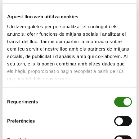
Pon, director de Renda Fixa i Actius Monetaris de Crèdit
Andorrà Asset Management. La sessió tindrà lloc el
Aquest lloc web utilitza cookies
dijous 16 de febrer, a les 17.30 h, en format online. La
Utilitzem galetes per personalitzar el contingut i els
inscripció es pot fer a través de l’enllaç
bit.ly/3Xgi3T6
anuncis, oferir funcions de mitjans socials i analitzar el
que també es pot trobar a les xarxes socials de Crèdit
trànsit del lloc. També compartim la informació sobre
Andorrà.
com feu servir el nostre lloc amb els partners de mitjans
socials, de publicitat i d'anàlisis amb qui col·laborem. Al
La renda fixa serà la temàtica que centrarà aquesta
seu torn, ells la poden combinar amb altres dades que
edició, com a continuació de la sessió anterior en la
els hàgiu proporcionat o hagin recopilat a partir de l'ús
qual es van explicar els principis clau per millorar el
que heu fet dels seus serveis.
rendiment de les inversions en renda variable. El ponent
tractarà punts com les fonts de rendibilitat d’un bo, com
Selecció
afecten els conceptes de duració, ràting o el col·lateral
Requeriments
de
en el preu i quins són els principals tipus de bons i de
consentiment
fons de renda fixa que hi ha al mercat.
Preferències
El cicle va començar el setembre passat amb la
primera conferència a càrrec d’Ignacio Fonseca,