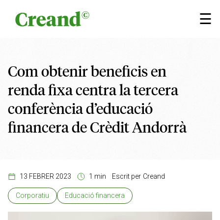
Vés al contingut
×
☰
Com obtenir beneficis en
renda fixa centra la tercera
conferència d’educació
financera de Crèdit Andorrà
13 FEBRER 2023
1 min
Escrit per
Creand
Corporatiu
Educació financera