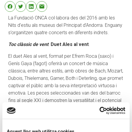
La Fundació ONCA col·labora des del 2016 amb les
Nits d’estiu als museus del Principat d’Andorra. Enguany
s’organitzen quatre concerts en diferents indrets.
Toc clàssic de vent
.
Duet Ales al vent
.
El duet Ales al vent, format per Efrem Roca (saxo) i
Genís Gaya (fagot) oferirà un concert de música
clàssica, entre altres estils, amb obres de Bach, Mozart,
Dubois, Thielemans, Garner, Both i Deterling, que promet
captivar el públic amb la seva interpretació virtuosa i
emotiva. Les peces seleccionades van des del barroc
fins al segle XXI i demostren la versatilitat i el potencial
expressiu d’aquests instruments.
Durada: 60’
Dimecres 26 de juliol de 2023, a les 21 h
,
Cal Pal de
Aquest lloc web utilitza cookies