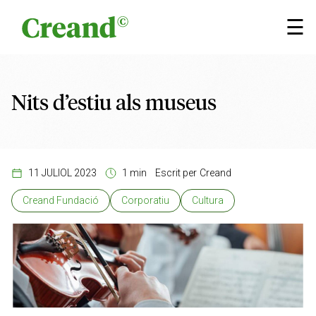
Vés al contingut
×
☰
Nits d’estiu als museus
11 JULIOL 2023
1 min
Escrit per
Creand
Creand Fundació
Corporatiu
Cultura