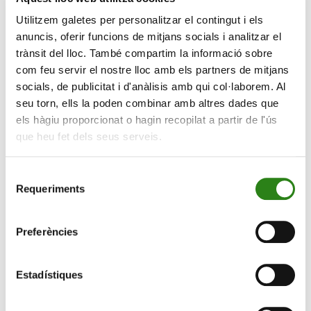
la Cortinada
(en cas de mal temps, església de la
Utilitzem galetes per personalitzar el contingut i els
Cortinada)
.
anuncis, oferir funcions de mitjans socials i analitzar el
trànsit del lloc. També compartim la informació sobre
Divendres 4 d’agost de 2023, a les 19 h
,
Espai
com feu servir el nostre lloc amb els partners de mitjans
Columba
.
socials, de publicitat i d'anàlisis amb qui col·laborem. Al
seu torn, ells la poden combinar amb altres dades que
Colors & songs
.
Duo David Sanz & Roser Puigbò
els hàgiu proporcionat o hagin recopilat a partir de l'ús
que heu fet dels seus serveis.
David Sanz (guitarra) i Roser Puigbò (veu) presenten
una selecció musical única escollida a partir dels colors
Selecció
foscos, el vermell, el taronja, el verd, el blau i la
Requeriments
de
policromia que conformen l’exposició «Khrôma.
consentiment
L’univers emocional del color».
Un viatge musical que
Preferències
recupera cançons d’arreu, des dels sons més
tradicionals de les havaneres fins a grans èxits del món
del jazz o de la cançó popular, amb l’objectiu de
Estadístiques
rememorar els espais de música en directe i traslladar-
nos a locals emblemàtics on, anys enrere, el més