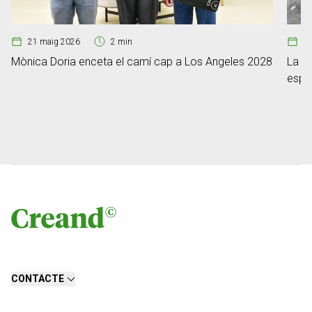
21 maig 2026
2 min
07
Mònica Doria enceta el camí cap a Los Angeles 2028
La F
espor
CONTACTE