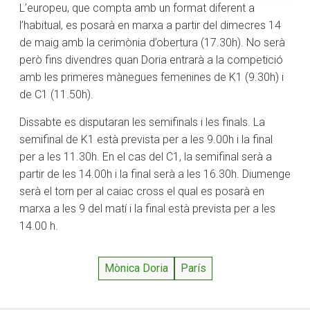
L’europeu, que compta amb un format diferent a
l’habitual, es posarà en marxa a partir del dimecres 14
de maig amb la cerimònia d’obertura (17.30h). No serà
però fins divendres quan Doria entrarà a la competició
amb les primeres mànegues femenines de K1 (9.30h) i
de C1 (11.50h).
Dissabte es disputaran les semifinals i les finals. La
semifinal de K1 està prevista per a les 9.00h i la final
per a les 11.30h. En el cas del C1, la semifinal serà a
partir de les 14.00h i la final serà a les 16.30h. Diumenge
serà el torn per al caiac cross el qual es posarà en
marxa a les 9 del matí i la final està prevista per a les
14.00 h.
Mònica Doria
París