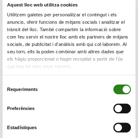
Aquest lloc web utilitza cookies
Doria també ha volgut agrair el suport rebut per Creand
Utilitzem galetes per personalitzar el contingut i els
destacant que “evidentment sense el suport dels
anuncis, oferir funcions de mitjans socials i analitzar el
patrocinadors no podríem estar parlant avui de lluitar
trànsit del lloc. També compartim la informació sobre
per una medalla”. En aquest sentit, Cristina Terés ha
com feu servir el nostre lloc amb els partners de mitjans
apuntat que “des de Creand, hem seguit de prop el
socials, de publicitat i d'anàlisis amb qui col·laborem. Al
treball de la Mònica Doria, la seva motivació, el seu
seu torn, ells la poden combinar amb altres dades que
esforç i la seva dedicació. La Doria s’ha marcat
els hàgiu proporcionat o hagin recopilat a partir de l'ús
diversos objectius de quedar en primers llocs en
que heu fet dels seus serveis.
aquesta temporada i l’Europeu és un dels primers a
aconseguir, però també té a l’agenda la copa del Món
Selecció
que se celebrarà a la Seu d’Urgell, i el Mundial a
Requeriments
de
Austràlia, entre altres competicions internacionals. Amb
consentiment
tots ells té el nostre suport i confiem que el seu esforç
Preferències
donarà grans fruits”.
Vaires-Sur Mane, un terreny conegut
Estadístiques
La seu d’aquest europeu és un espai conegut per Doria.