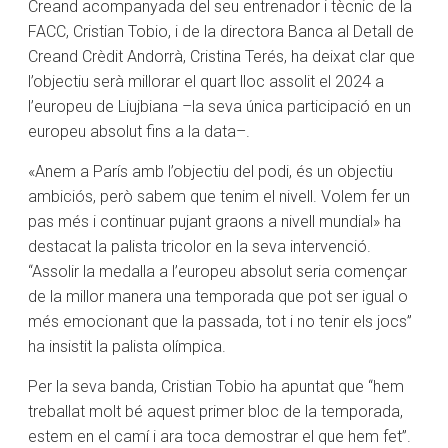
Creand acompanyada del seu entrenador i tècnic de la
FACC, Cristian Tobio, i de la directora Banca al Detall de
Creand Crèdit Andorrà, Cristina Terés, ha deixat clar que
l’objectiu serà millorar el quart lloc assolit el 2024 a
l’europeu de Liujbiana –la seva única participació en un
europeu absolut fins a la data–.
«Anem a París amb l’objectiu del podi, és un objectiu
ambiciós, però sabem que tenim el nivell. Volem fer un
pas més i continuar pujant graons a nivell mundial» ha
destacat la palista tricolor en la seva intervenció.
“Assolir la medalla a l’europeu absolut seria començar
de la millor manera una temporada que pot ser igual o
més emocionant que la passada, tot i no tenir els jocs”
ha insistit la palista olímpica.
Per la seva banda, Cristian Tobio ha apuntat que “hem
treballat molt bé aquest primer bloc de la temporada,
estem en el camí i ara toca demostrar el que hem fet”.