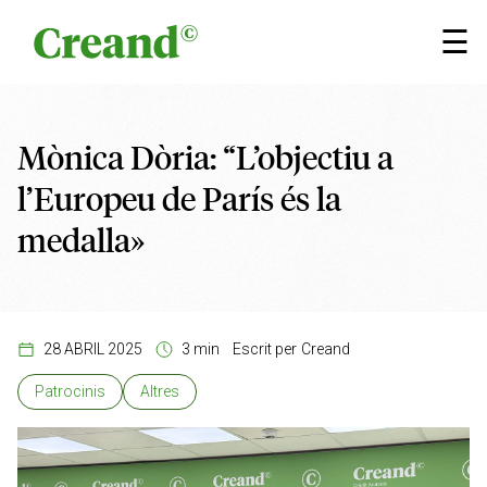
Vés al contingut
×
☰
Mònica Dòria: “L’objectiu a
l’Europeu de París és la
medalla»
28 ABRIL 2025
3 min
Escrit per
Creand
Patrocinis
Altres