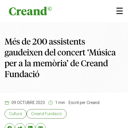
Vés al contingut
×
☰
Més de 200 assistents
gaudeixen del concert ‘Música
per a la memòria’ de Creand
Fundació
09 OCTUBRE 2023
1 min
Escrit per
Creand
Cultura
Creand Fundació