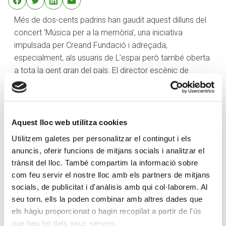
Més de dos-cents padrins han gaudit aquest dilluns del
concert ‘Música per a la memòria’, una iniciativa
impulsada per Creand Fundació i adreçada,
especialment, als usuaris de L’espai però també oberta
a tota la gent gran del país. El director escènic de
l’actuació, Joan Hernández, ha remarcat el caràcter
simbòlic del concert perquè «recuperem la memòria
del passat a través de la música» i ha recordat que la
iniciativa va néixer amb la pandèmia del coronavirus
Aquest lloc web utilitza cookies
amb un aforament limitat, però arran de l’èxit que va
Utilitzem galetes per personalitzar el contingut i els
tenir «any rere any va creixent», arribant aquest dilluns a
anuncis, oferir funcions de mitjans socials i analitzar el
la quarta edició. «És un espectacle especial, va néixer
trànsit del lloc. També compartim la informació sobre
en petit format i amb un aforament reduït i ara veiem
com feu servir el nostre lloc amb els partners de mitjans
com comença a créixer», ha assenyalat, posant
socials, de publicitat i d'anàlisis amb qui col·laborem. Al
l’accent a la novetat d’enguany, on s’ha convidat els
seu torn, ells la poden combinar amb altres dades que
espectadors a ballar durant el concert.
els hàgiu proporcionat o hagin recopilat a partir de l'ús
que heu fet dels seus serveis.