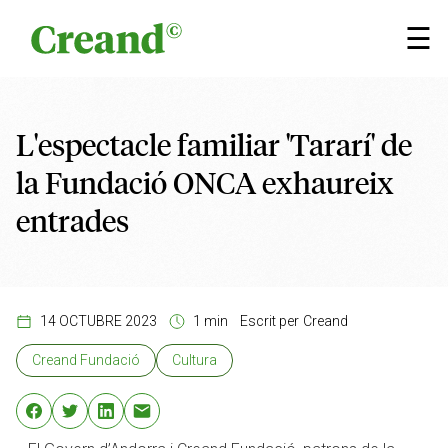
Vés al contingut
×
☰
L'espectacle familiar 'Tararí' de
la Fundació ONCA exhaureix
entrades
14 OCTUBRE 2023
1 min
Escrit per
Creand
Creand Fundació
Cultura