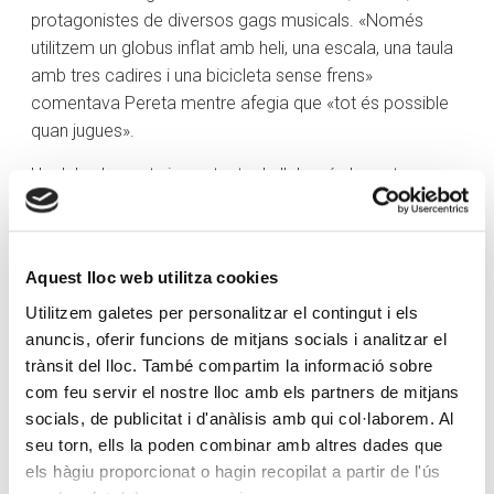
protagonistes de diversos gags musicals. «Només
utilitzem un globus inflat amb heli, una escala, una taula
amb tres cadires i una bicicleta sense frens»
comentava Pereta mentre afegia que «tot és possible
quan jugues».
Un dels elements importants de l’obra és la part
musical. Cançons i actuacions que s’interpreten en
rigorós directe. «Penso que és essencial que sigui així»
assenyalava Pereta. «Vivim en un món on tot és
Aquest lloc web utilitza cookies
enregistrat, enllaunat. Aquí és tot de veritat i penso que
és un punt afegit veure tres personatges que, a part de
Utilitzem galetes per personalitzar el contingut i els
anuncis, oferir funcions de mitjans socials i analitzar el
córrer, parlar o caminar, estan tocant i cantant»
trànsit del lloc. També compartim la informació sobre
assegurava l’actriu.
com feu servir el nostre lloc amb els partners de mitjans
socials, de publicitat i d'anàlisis amb qui col·laborem. Al
seu torn, ells la poden combinar amb altres dades que
els hàgiu proporcionat o hagin recopilat a partir de l'ús