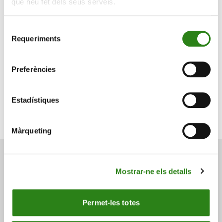
que heu fet dels seus serveis.
Selecció
Requeriments
de
consentiment
Preferències
Estadístiques
Fundació ONCA
Projecte educatiu
Màrqueting
Mostrar-ne els detalls
També et pot interessar
Permet-les totes
Consulta a continuació altres notícies relacionades.