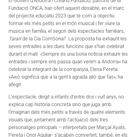
El Govern d’Andorra i Creand Fundació, patrons de la
Fundació ONCA, han ofert aquest dissabte, en el marc
del projecte educatiu 2023 que té com a objectiu
formar els més petits en el món musical i fer viure la
música en família, el segon dels espectacles familiars,
Tararí
de la Cia ComSona?. La proposta ha exhaurit les
seves entrades a les dues funcions que s’han celebrat
durant el matí. «Sempre és una bona notícia exhaurir les
entrades i sempre ens passa quan venim a Andorra» ha
celebrat la integrant de la companyia, Elena Pereta.
«Això significa que a la gent li agrada allò que fas», ha
afegit.
L’espectacle, dirigit a infants d’entre dos i vuit anys, no
explica cap història concreta sinó que juga amb
l’imaginari dels més petits a través de quatre elements
visuals que, juntament amb l’actuació dels tres
personatges principals – interpretats per Marçal Ayats,
Pereta i Oriol Aguilar- s’acaben convertint, també, en els