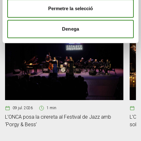
Permetre la selecció
Denega
09 jul. 2026
1 min
2
L’ONCA posa la cirereta al Festival de Jazz amb
L’ONC
‘Porgy & Bess’
sobre