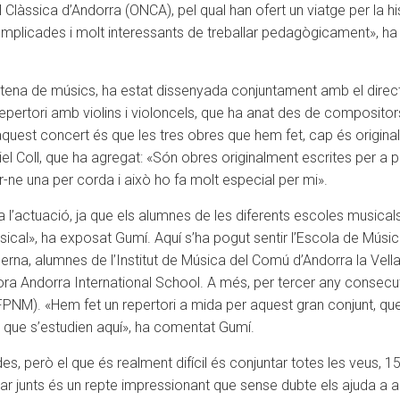
Clàssica d’Andorra (ONCA), pel qual han ofert un viatge per la hi
plicades i molt interessants de treballar pedagògicament», ha es
tena de músics, ha estat dissenyada conjuntament amb el director
repertori amb violins i violoncels, que ha anat des de composit
d’aquest concert és que les tres obres que hem fet, cap és origin
iel Coll, que ha agregat: «Són obres originalment escrites per a p
r-ne una per corda i això ho fa molt especial per mi».
a l’actuació, ja que els alumnes de les diferents escoles musicals
ical», ha exposat Gumí. Aquí s’ha pogut sentir l’Escola de Músi
rna, alumnes de l’Institut de Música del Comú d’Andorra la Vella
ra Andorra International School. A més, per tercer any consecut
FPNM). «Hem fet un repertori a mida per aquest gran conjunt, q
s que s’estudien aquí», ha comentat Gumí.
, però el que és realment difícil és conjuntar totes les veus, 
nar junts és un repte impressionant que sense dubte els ajuda a a