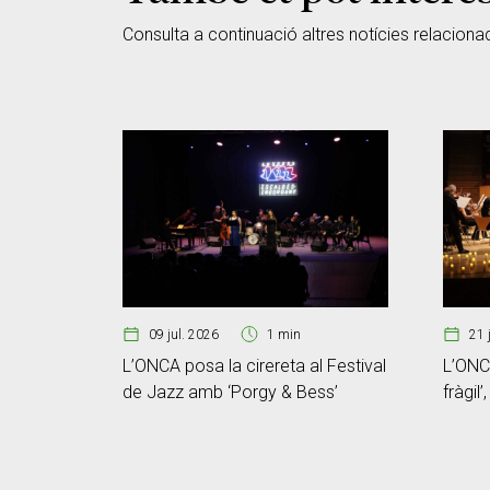
Consulta a continuació altres notícies relaciona
09 jul. 2026
1 min
21 
L’ONCA posa la cirereta al Festival
L’ONCA
de Jazz amb ‘Porgy & Bess’
fràgil’
memòr