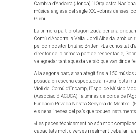
Cambra d’Andorra (Jonca) i l’Orquestra Nacional 
música anglesa del segle XX, «obres denses, com
Gumí.
La primera part, protagonitzada per una cinquan
Comú d’Andorra la Vella, Jordi Albelda, amb un 
pel compositor britànic Britten. «La curiositat 
director de la primera part de l’espectacle, Gabr
va agradar tant aquesta versió que van dir de fe
A la segona part, s’han afegit fins a 150 músics 
posada en escena espectacular i «una festa mus
Violí del Comú d’Encamp, l’Espai de Música Mode
(Associació ACUCA) i alumnes de corda de l’Àgo
Fundació Privada Nostra Senyora de Meritxell (
els nens i nenes del país que toquen instrument
«Les peces tècnicament no són molt complicades
capacitats molt diverses i realment treballar i a