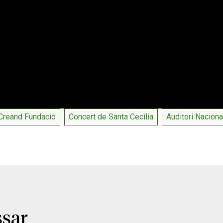
Creand Fundació
Concert de Santa Cecília
Auditori Naciona
ssar