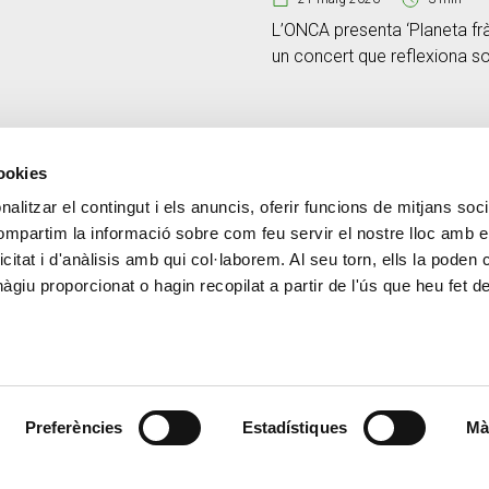
L’ONCA presenta ‘Planeta fràg
un concert que reflexiona so
bellesa i la vulnerabilitat de
cookies
alitzar el contingut i els anuncis, oferir funcions de mitjans socia
CONTACTE
MÉS CREAND
compartim la informació sobre com feu servir el nostre lloc amb e
+376 88 88 88
Govern Corpora
icitat i d'anàlisis amb qui col·laborem. Al seu torn, ells la poden
Actualitat
giu proporcionat o hagin recopilat a partir de l'ús que heu fet d
Espai premsa
Preferències
Estadístiques
Mà