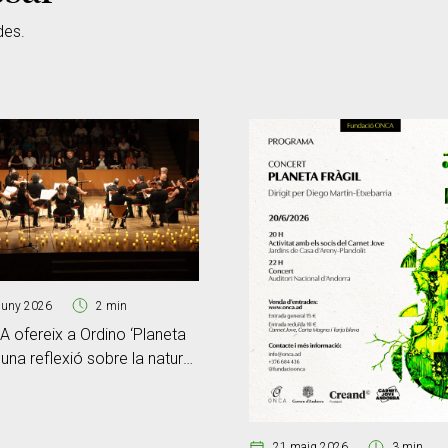
des.
juny 2026
2 min
 ofereix a Ordino ‘Planeta
, una reflexió sobre la natura i
ia històrica
21 maig 2026
3 min