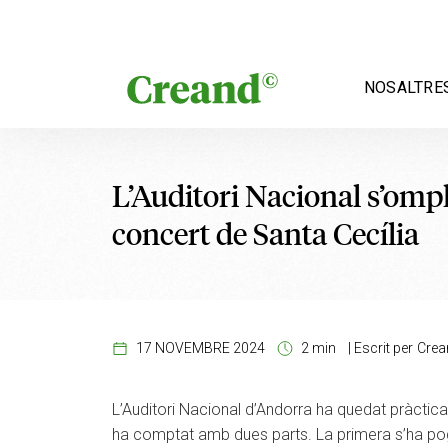
Vés al contingut
NOSALTRE
L’Auditori Nacional s’ompl
concert de Santa Cecília
17 NOVEMBRE 2024
2 min
|
Escrit per
Crea
L’Auditori Nacional d’Andorra ha quedat pràctic
ha comptat amb dues parts. La primera s’ha pogu