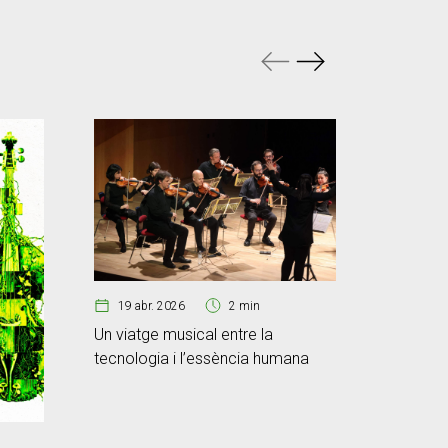
19 abr. 2026
2 min
13 mar
Un viatge musical entre la
La Funda
tecnologia i l’essència humana
Constitu
reivindic
projecte