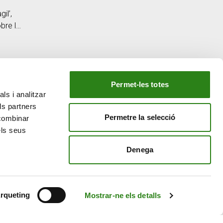
il’,
bre la
l món
Permet-les totes
ls i analitzar
EL NOSTRE GRUP
ls partners
tiu
Creand Crèdit Andorrà
Permetre la selecció
 combinar
Creand Wealth Management Espanya
els seus
Creand Wealth & Securities Luxemburg
Denega
Creand Wealth Management EE. UU.
rqueting
Mostrar-ne els detalls
Avís Legal
Política de cookies
Política de privacitat