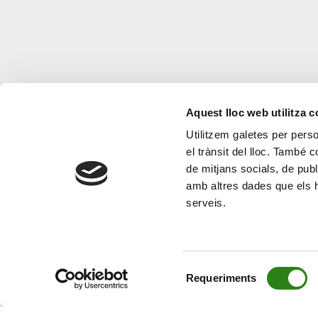
Aquest lloc web utilitza 
Utilitzem galetes per person
el trànsit del lloc. També 
de mitjans socials, de publ
amb altres dades que els hà
serveis.
Selecció
Requeriments
de
consentiment
© Creand