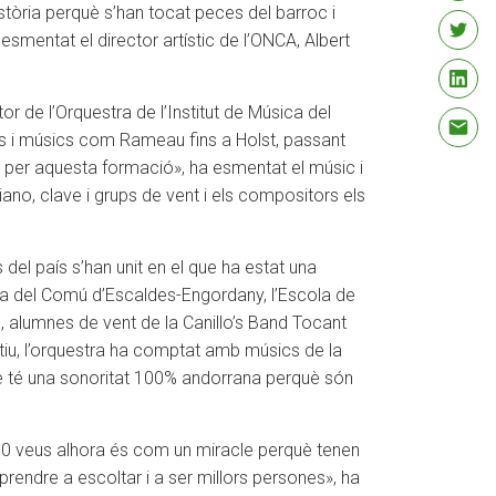
stòria perquè s’han tocat peces del barroc i
mentat el director artístic de l’ONCA, Albert
 de l’Orquestra de l’Institut de Música del
ors i músics com Rameau fins a Holst, passant
al per aquesta formació», ha esmentat el músic i
iano, clave i grups de vent i els compositors els
 del país s’han unit en el que ha estat una
ca del Comú d’Escaldes-Engordany, l’Escola de
, alumnes de vent de la Canillo’s Band Tocant
iu, l’orquestra ha comptat amb músics de la
ue té una sonoritat 100% andorrana perquè són
150 veus alhora és com un miracle perquè tenen
prendre a escoltar i a ser millors persones», ha