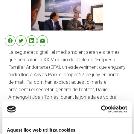
La seguretat digital i el medi ambient seran els temes
que centraran la XXIV edició del Cicle de l’Empresa
Familiar Andorrana (EFA), un esdeveniment que enguany
tindrà lloc a Anyós Park el proper 27 de juny en horari
de matí. Tal com han explicat aquest dimarts el
president i el secretari general de l’entitat, Daniel
Armengol i Joan Tomàs, durant la jornada es voldrà
posar el focus sobre dues amenaces externes a les
empreses com són l’entorn digital, «que està en
constant evolució», els drets humans i l’entorn
mediambiental, «que genera grans reptes de cara al
Aquest lloc web utilitza cookies