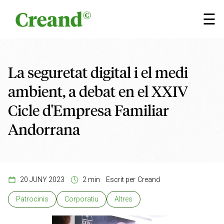
Vés al contingut
×
☰
La seguretat digital i el medi
ambient, a debat en el XXIV
Cicle d'Empresa Familiar
Andorrana
20 JUNY 2023
2 min
Escrit per
Creand
Patrocinis
Corporatiu
Altres