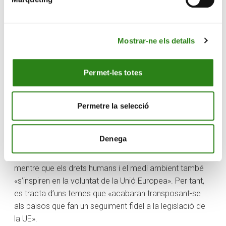
moments estan a l’avantguarda del coneixement» en
aquest àmbit.
Mostrar-ne els detalls
Amb tot, Armengol ha assegurat que la idea d’aquests
cicles és, precisament, donar eines a les empreses
familiars andorranes per tal que puguin fer front a reptes
Permet-les totes
interns i externs que puguin tenir, així com a possibles
amenaces. En relació amb la ponència d’Elisabeth de
Nadal, Tomàs ha recordat que els criteris ESG (que fan
Permetre la selecció
referència a factors ambientals, socials i de govern
corporatiu) responen a una directiva europea «que
Denega
obliga els administradors a prendre decisions que
afecten l’entorn, la sostenibilitat i la governança»,
mentre que els drets humans i el medi ambient també
«s’inspiren en la voluntat de la Unió Europea». Per tant,
es tracta d’uns temes que «acabaran transposant-se
als països que fan un seguiment fidel a la legislació de
la UE».