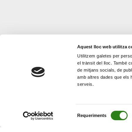
Aquest lloc web utilitza 
Utilitzem galetes per person
el trànsit del lloc. També 
de mitjans socials, de publ
amb altres dades que els hà
serveis.
Selecció
Requeriments
de
consentiment
© Creand