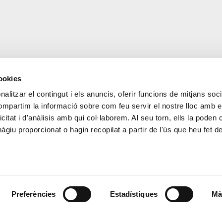
cookies
alitzar el contingut i els anuncis, oferir funcions de mitjans socia
CONTACTE
MÉS CREAND
compartim la informació sobre com feu servir el nostre lloc amb e
+376 88 88 88
Govern Corpora
icitat i d'anàlisis amb qui col·laborem. Al seu torn, ells la poden
Actualitat
giu proporcionat o hagin recopilat a partir de l'ús que heu fet d
Espai premsa
Preferències
Estadístiques
Mà