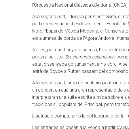
l’Orquestra Nacional Clàssica d’Andorra (ONCA), 
A la segona part, i dirigida per Albert Gumí, dir
participen en aquest esdeveniment: l’Escola de 
Nord, l’Espai de Música Moderna, el Conservator
els alumnes de corda de l’Àgora Andorra Interna
A més, per quart any consecutiu, l’orquestra c
portarà per títol
Set elements essencials
i compt
estat dissenyada conjuntament amb Jordi Albelda,
anirà de Boyce a Rutter, passant pel compositor
A la segona part, prop de cent cinquanta intèrp
un concert en què una gran representació dels ar
interpretaran una suite escrita a mida sobre el
tradicionals i populars del Principat, però transf
L’actuació compta amb la col·laboració de la F
Les entrades es posen a la venda a partir d’avu