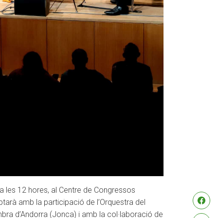
 les 12 hores, al Centre de Congressos
ptarà amb la participació de l’Orquestra del
bra d’Andorra (Jonca) i amb la col·laboració de