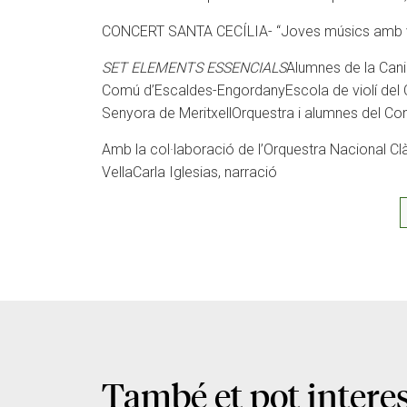
CONCERT SANTA CECÍLIA- “Joves músics amb v
SET ELEMENTS ESSENCIALS
Alumnes de la Cani
Comú d’Escaldes-Engordany
Escola de violí d
Senyora de Meritxell
Orquestra i alumnes del Co
Amb la col·laboració de l’Orquestra Nacional Cl
Vella
Carla Iglesias, narració
També et pot intere