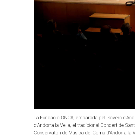
La Fundació ONCA, emparada pel Govern d’Andor
d’Andorra la Vella, el tradicional Concert de San
Conservatori de Música del Comú d’Andorra la V