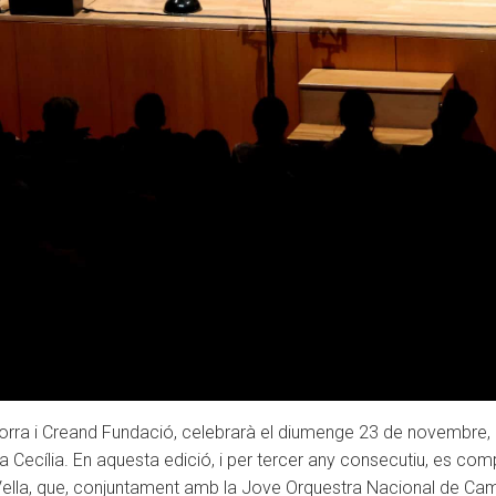
ra i Creand Fundació, celebrarà el diumenge 23 de novembre, a
ta Cecília. En aquesta edició, i per tercer any consecutiu, es com
ella, que, conjuntament amb la Jove Orquestra Nacional de Cam