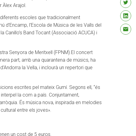
 Àlex Arajol.
es diferents escoles que tradicionalment
ú d’Encamp, l’Escola de Música de les Valls del
 la Canillo’s Band Tocant (Associació ACUCA) i
stra Senyora de Meritxell (FPNM).
El concert
imera part, amb una quarantena de músics, ha
ndorra la Vella, i inclourà un repertori que
cions escrites pel mateix Gumí. Segons ell, “és
 interpel·la com a país. Conjuntament,
parròquia. És música nova, inspirada en melodies
cultural entre els joves».
 tenen un cost de 5 euros.