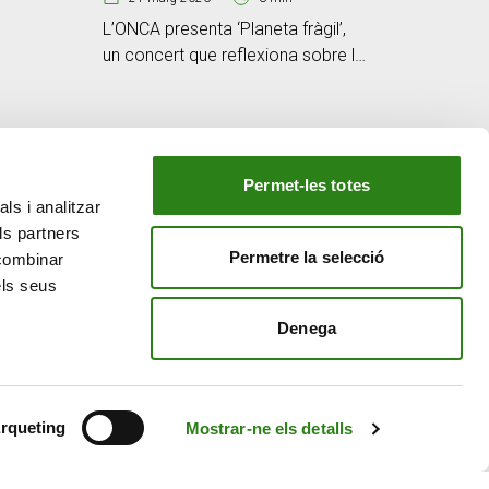
L’ONCA presenta ‘Planeta fràgil’,
un concert que reflexiona sobre la
bellesa i la vulnerabilitat del món
Permet-les totes
ls i analitzar
EL NOSTRE GRUP
ls partners
tiu
Creand Crèdit Andorrà
Permetre la selecció
 combinar
Creand Wealth Management Espanya
els seus
Creand Wealth & Securities Luxemburg
Denega
Creand Wealth Management EE. UU.
rqueting
Mostrar-ne els detalls
Avís Legal
Política de cookies
Política de privacitat