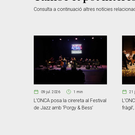
Consulta a continuació altres notícies relaciona
09 jul. 2026
1 min
21 
L’ONCA posa la cirereta al Festival
L’ONCA
de Jazz amb ‘Porgy & Bess’
fràgil’
memòr