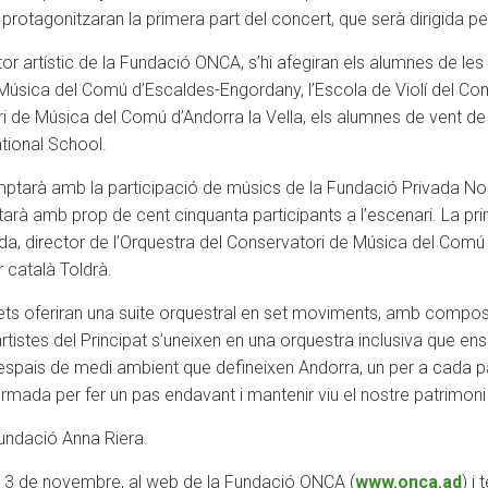
protagonitzaran la primera part del concert, que serà dirigida per
ector artístic de la Fundació ONCA, s’hi afegiran els alumnes de l
Música del Comú d’Escaldes-Engordany, l’Escola de Violí del Com
i de Música del Comú d’Andorra la Vella, els alumnes de vent de
tional School.
omptarà amb la participació de músics de la Fundació Privada No
arà amb prop de cent cinquanta participants a l’escenari. La pr
 director de l’Orquestra del Conservatori de Música del Comú d’A
 català Toldrà.
rets oferiran una suite orquestral en set moviments, amb composi
tistes del Principat s’uneixen en una orquestra inclusiva que ens
s espais de medi ambient que defineixen Andorra, un per a cada 
ormada per fer un pas endavant i mantenir viu el nostre patrimoni 
undació Anna Riera.
i, 3 de novembre, al web de la Fundació ONCA (
www.onca.ad
) i