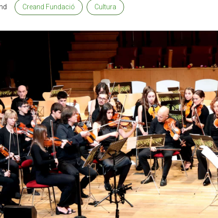
nd
Creand Fundació
Cultura