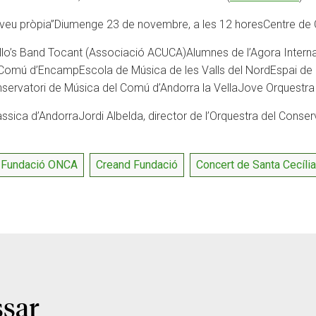
eu pròpia”
Diumenge 23 de novembre, a les 12 hores
Centre de 
llo’s Band Tocant (Associació ACUCA)
Alumnes de l’Agora Intern
el Comú d’Encamp
Escola de Música de les Valls del Nord
Espai de
nservatori de Música del Comú d’Andorra la Vella
Jove Orquestra
àssica d’Andorra
Jordi Albelda, director de l’Orquestra del Conse
Fundació ONCA
Creand Fundació
Concert de Santa Cecília
ssar