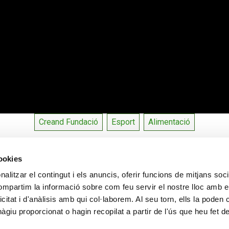
Creand Fundació
Esport
Alimentació
cookies
alitzar el contingut i els anuncis, oferir funcions de mitjans socia
CONTACTE
MÉS CREAND
compartim la informació sobre com feu servir el nostre lloc amb e
+376 88 88 88
Govern Corpora
icitat i d'anàlisis amb qui col·laborem. Al seu torn, ells la poden
Actualitat
giu proporcionat o hagin recopilat a partir de l'ús que heu fet d
Espai premsa