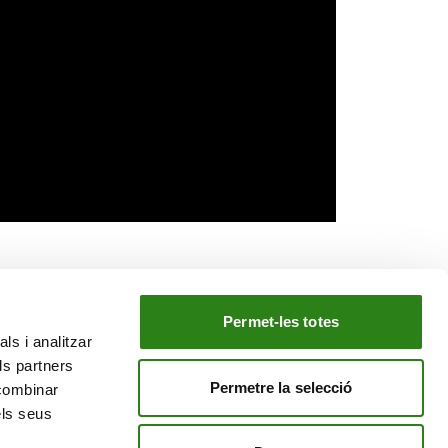
Permet-les totes
ls i analitzar
EL NOSTRE GRUP
ls partners
tiu
Creand Crèdit Andorrà
Permetre la selecció
 combinar
Creand Wealth Management Espanya
els seus
Creand Wealth & Securities Luxemburg