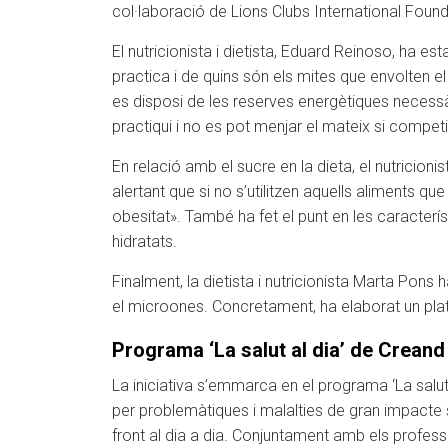
col·laboració de Lions Clubs International Foundat
El nutricionista i dietista, Eduard Reinoso, ha e
practica i de quins són els mites que envolten el
es disposi de les reserves energètiques necessàr
practiqui i no es pot menjar el mateix si compet
En relació amb el sucre en la dieta, el nutricio
alertant que si no s’utilitzen aquells aliments q
obesitat». També ha fet el punt en les caracterís
hidratats.
Finalment, la dietista i nutricionista Marta Pons h
el microones. Concretament, ha elaborat un plat
Programa ‘La salut al dia’ de Crean
La iniciativa s’emmarca en el programa ‘La salut
per problemàtiques i malalties de gran impacte soci
front al dia a dia. Conjuntament amb els professi