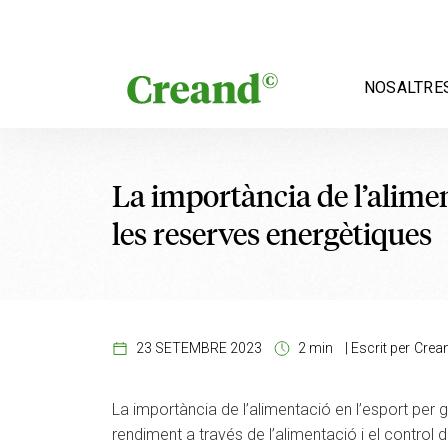
Vés al contingut
NOSALTRE
La importància de l’alimen
les reserves energètiques
23 SETEMBRE 2023
2 min
|
Escrit per
Crea
La importància de l’alimentació en l’esport per 
rendiment a través de l’alimentació i el control