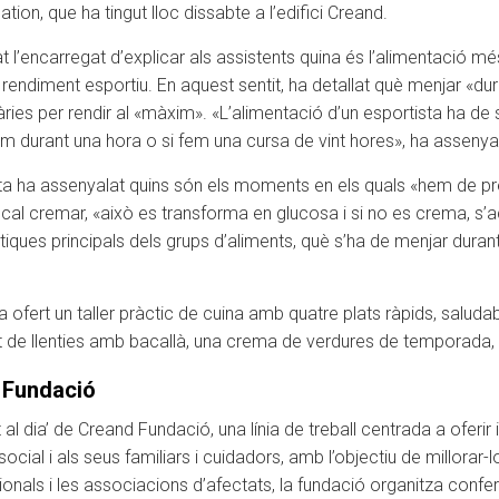
ion, que ha tingut lloc dissabte a l’edifici Creand.
stat l’encarregat d’explicar als assistents quina és l’alimentació
 rendiment esportiu. En aquest sentit, ha detallat què menjar «dur
ies per rendir al «màxim». «L’alimentació d’un esportista ha de 
im durant una hora o si fem una cursa de vint hores», ha assenya
nista ha assenyalat quins són els moments en els quals «hem de pr
ue cal cremar, «això es transforma en glucosa i si no es crema, s
tiques principals dels grups d’aliments, què s’ha de menjar duran
a ofert un taller pràctic de cuina amb quatre plats ràpids, saludabl
 de llenties amb bacallà, una crema de verdures de temporada, u
d Fundació
 al dia’ de Creand Fundació, una línia de treball centrada a ofer
al i als seus familiars i cuidadors, amb l’objectiu de millorar-los 
onals i les associacions d’afectats, la fundació organitza confer