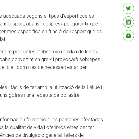
 més adequada segons el tipus d’esport que es
ant l’esport, abans i després» per garantir que
ser més específica en funció de l’esport que es
lat.
endre productes d’absorció ràpida i de lenta»,
’acaba convertint en greix i provocarà sobrepès i
t el dia i com n’és de necessari estar ben
es i fàcils de fer amb la utilització de la Lékué i
ns gofres i una recepta de pollastre.
ir informació i formació a les persones afectades
la qualitat de vida i oferir-los eines per fer
ències de divulgació general, tallers de