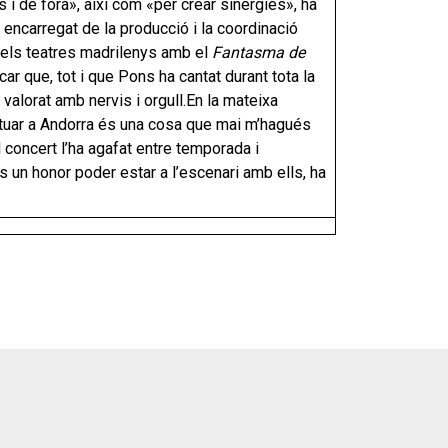
 i de fora», així com «per crear sinergies», ha
 encarregat de la producció i la coordinació
n els teatres madrilenys amb el
Fantasma de
car que, tot i que Pons ha cantat durant tota la
valorat amb nervis i orgull.
En la mateixa
Actuar a Andorra és una cosa que mai m’hagués
l concert l’ha agafat entre temporada i
És un honor poder estar a l’escenari amb ells, ha