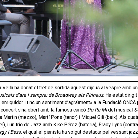
 Vella ha donat el tret de sortida aquest dijous al vespre amb 
sicals d’ara i sempre: de Broadway als Pirineus
. Ha estat dirigi
 enriquidor i tinc un sentiment d’agraïment» a la Fundació ONCA p
 concert s’ha obert amb la famosa cançó
Do Re Mi
del musical
S
 Martin (mezzo), Martí Pons (tenor) i Miquel Gili (baix). Als qu
ncel), i un trio de Jazz amb Kike Pérez (bateria), Brady Lync (contr
rgy i Bes
s, el qual el pianista ha volgut destacar pel vessant ja