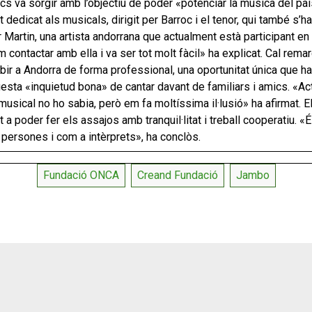
s va sorgir amb l’objectiu de poder «potenciar la música del país
edicat als musicals, dirigit per Barroc i el tenor, qui també s’ha
 Martin, una artista andorrana que actualment està participant e
 contactar amb ella i va ser tot molt fàcil» ha explicat. Cal remar
bir a Andorra de forma professional, una oportunitat única que ha 
uesta «inquietud bona» de cantar davant de familiars i amics. «
musical no ho sabia, però em fa moltíssima il·lusió» ha afirmat. E
 a poder fer els assajos amb tranquil·litat i treball cooperatiu. «
persones i com a intèrprets», ha conclòs.
Fundació ONCA
Creand Fundació
Jambo