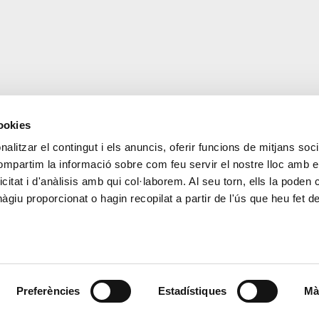
cookies
alitzar el contingut i els anuncis, oferir funcions de mitjans socia
CONTACTE
MÉS CREAND
compartim la informació sobre com feu servir el nostre lloc amb e
+376 88 88 88
Govern Corpora
icitat i d'anàlisis amb qui col·laborem. Al seu torn, ells la poden
Actualitat
giu proporcionat o hagin recopilat a partir de l'ús que heu fet d
Espai premsa
Preferències
Estadístiques
Mà