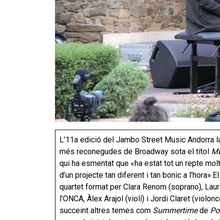
L’11a edició del Jambo Street Music Andorra la
més reconegudes de Broadway sota el títol
Mu
qui ha esmentat que «ha estat tot un repte molt
d’un projecte tan diferent i tan bonic a l’hora».
El
quartet format per Clara Renom (soprano), Laura
l’ONCA, Àlex Arajol (violí) i Jordi Claret (violo
succeint altres temes com
Summertime
de
Po