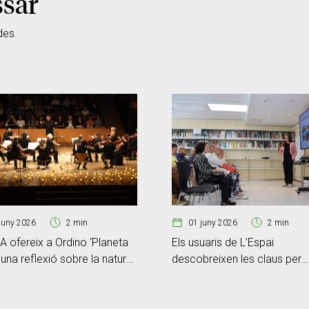
ssar
des.
juny 2026
2 min
01 juny 2026
2 min
 ofereix a Ordino ‘Planeta
Els usuaris de L’Espai
, una reflexió sobre la natura i
descobreixen les claus per
ia històrica
reforçar la seva cibersegure