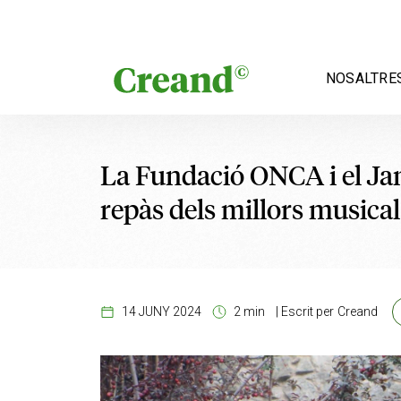
Vés al contingut
NOSALTRE
La Fundació ONCA i el Ja
repàs dels millors musicals
14 JUNY 2024
2 min
|
Escrit per
Creand