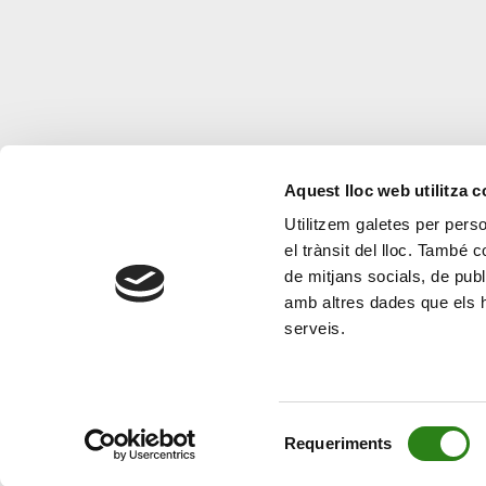
Aquest lloc web utilitza 
Utilitzem galetes per person
el trànsit del lloc. També 
de mitjans socials, de publ
amb altres dades que els hà
serveis.
Selecció
Requeriments
de
consentiment
© Creand