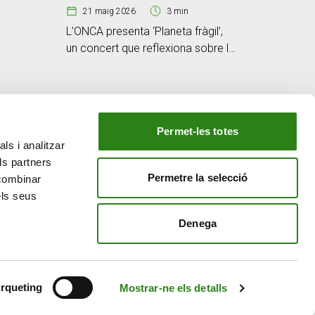
21 maig 2026
3 min
L’ONCA presenta ‘Planeta fràgil’,
un concert que reflexiona sobre la
bellesa i la vulnerabilitat del món
Permet-les totes
ls i analitzar
EL NOSTRE GRUP
ls partners
tiu
Creand Crèdit Andorrà
Permetre la selecció
 combinar
Creand Wealth Management Espanya
els seus
Creand Wealth & Securities Luxemburg
Denega
Creand Wealth Management EE. UU.
rqueting
Mostrar-ne els detalls
Avís Legal
Política de cookies
Política de privacitat