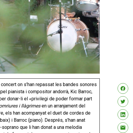
un concert on s’han repassat les bandes sonores
t pel pianista i compositor andorrà, Kic Barroc,
er donar-li el «privilegi de poder formar part
omriures i llàgrimes
en un arranjament del
atre, els han acompanyat el duet de cordes de
abaix) i Barroc (piano). Després, s’han anat
zz-soprano que li han donat a una melodia