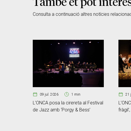
També et pot intere
Consulta a continuació altres notícies relaciona
09 jul. 2026
1 min
21 
L’ONCA posa la cirereta al Festival
L’ONCA
de Jazz amb ‘Porgy & Bess’
fràgil’
memòr