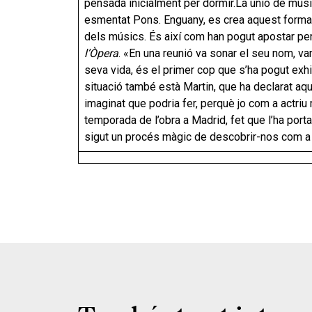
pensada inicialment per dormir.
La unió de músic
esmentat Pons. Enguany, es crea aquest format d
dels músics. És així com han pogut apostar per
l’Òpera
. «En una reunió va sonar el seu nom, vam
seva vida, és el primer cop que s’ha pogut exhi
situació també està Martin, que ha declarat aq
imaginat que podria fer, perquè jo com a actriu 
temporada de l’obra a Madrid, fet que l’ha portat
sigut un procés màgic de descobrir-nos com a 