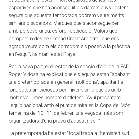
esportives que han aconseguit els darrers anys i estem
segurs que aquesta temporada podrem veure mèrits
similars o superiors. Marques que s’aconsegueixen
amb perseverança, esforç i dedicació. Valors que
compartim des de Creand Crèdit Andorrà i que ens
agrada veure com els corredors els posen a la pràctica
en l’esquí”, ha manifestat Playà.
Per la seva part, el director de la secció d’alpí de la FAE,
Roger Vidosa ha explicat que els equips estan “acabant
una pretemporada en general molt bona”, apuntant a
“projectes ambiciosos per l’hivern, amb equips amb
molt nivell i més nombre d’atletes”. “Avui presentem
l’equip nacional, amb el punt de mira en la Copa del Món
femenina del 10 i 11 de febrer: una vegada més som
organitzadors d’una prova d’aquest nivell.”
La pretemporada ha estat “focalitzada a l’hemisferi sud