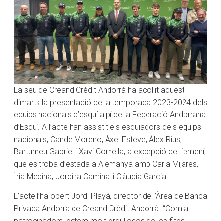
La seu de Creand Crèdit Andorrà ha acollit aquest
dimarts la presentació de la temporada 2023-2024 dels
equips nacionals d’esquí alpí de la Federació Andorrana
d’Esquí. A l’acte han assistit els esquiadors dels equips
nacionals, Cande Moreno, Àxel Esteve, Àlex Rius,
Bartumeu Gabriel i Xavi Cornella, a excepció del femení,
que es troba d’estada a Alemanya amb Carla Mijares,
Ìria Medina, Jordina Caminal i Clàudia Garcia.
L’acte l’ha obert Jordi Playà, director de l’Àrea de Banca
Privada Andorra de Creand Crèdit Andorrà. “Com a
patrocinadors, estem molt orgullosos de les fites