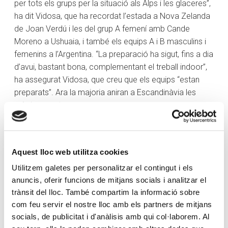
per tots els grups per la situació als Alps i les glaceres”,
ha dit Vidosa, que ha recordat l’estada a Nova Zelanda
de Joan Verdú i les del grup A femení amb Cande
Moreno a Ushuaia, i també els equips A i B masculins i
femenins a l’Argentina. “La preparació ha sigut, fins a dia
d’avui, bastant bona, complementant el treball indoor”,
ha assegurat Vidosa, que creu que els equips “estan
preparats”. Ara la majoria aniran a Escandinàvia les
pròximes setmanes.
Els objectius són “anar millorant les posicions en Copa
del Món amb el Joan Verdú, amb la Cande Moreno
millorar el rànquing de Copa del Món i agafar més punts
Aquest lloc web utilitza cookies
en el circuit de descens i supergegant”, mentre que per
Utilitzem galetes per personalitzar el contingut i els
la resta de l’equip la idea és “tenir cada cop més
anuncis, oferir funcions de mitjans socials i analitzar el
presència en Copa d’Europa i arrancar algun punt entre
trànsit del lloc. També compartim la informació sobre
el top30”.
com feu servir el nostre lloc amb els partners de mitjans
socials, de publicitat i d'anàlisis amb qui col·laborem. Al
Cande Moreno, amb Simon Bastelica: “El nostre