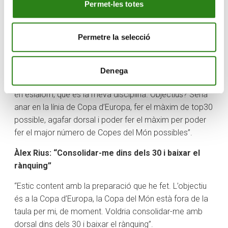
Mundials ni Jocs i ens centrarem en la Copa del Món”,
Permet-les totes
ha expressat Cande Moreno.
Àxel Esteve: “Vull fer el màxim de top30 a la Copa
Permetre la selecció
d’Europa”
“Vinc d’una setmana indoor a Bèlgica. En uns dies anem
Denega
cap a Suècia i Finlàndia per acabar la pretemporada, jo
en eslàlom, que és la meva disciplina. Objectius? Seria
anar en la línia de Copa d’Europa, fer el màxim de top30
possible, agafar dorsal i poder fer el màxim per poder
fer el major número de Copes del Món possibles”.
Àlex Rius: “Consolidar-me dins dels 30 i baixar el
rànquing”
“Estic content amb la preparació que he fet. L’objectiu
és a la Copa d’Europa, la Copa del Món està fora de la
taula per mi, de moment. Voldria consolidar-me amb
dorsal dins dels 30 i baixar el rànquing”.