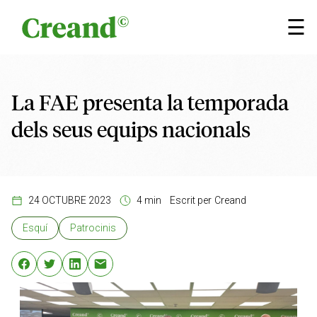
Vés al contingut
×
☰
La FAE presenta la temporada
dels seus equips nacionals
24 OCTUBRE 2023
4 min
Escrit per
Creand
Esquí
Patrocinis