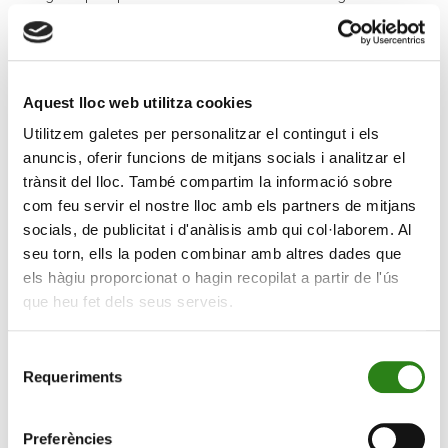
patés proposats al taller: paté de pèsol i alvocat, paté
de llenties i pesto vermell, paté de nous i bolets i paté
de carxofa i anacards. «Utilitzarem una base el llegum i
fruits secs, que són aliments molt nutritius des del punt
Aquest lloc web utilitza cookies
de vista de la proteïna, dels greixos saludables, de les
Utilitzem galetes per personalitzar el contingut i els
vitamines i dels minerals» ha indicat Pons durant
anuncis, oferir funcions de mitjans socials i analitzar el
l’activitat. «A més, són aliments molt sostenibles, que és
trànsit del lloc. També compartim la informació sobre
un tema que sempre intentem tenir present a l’hora de
com feu servir el nostre lloc amb els partners de mitjans
fer les receptes» ha afegit la nutricionista. Finalment, el
socials, de publicitat i d'anàlisis amb qui col·laborem. Al
taller ha finalitzat amb un tast on els participants han
seu torn, ells la poden combinar amb altres dades que
pogut degustar el resultat final.
els hàgiu proporcionat o hagin recopilat a partir de l'ús
que heu fet dels seus serveis.
Selecció
Requeriments
de
consentiment
Preferències