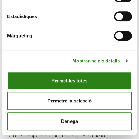
Estadístiques
Pons, per altra banda, ha destacat el fet que, en
Màrqueting
comparació amb els patés d’origen animal, aquests
presenten més beneficis nutritivament com ara el fet de
tenir greixos saludables, ser més sostenibles i tenir una
Mostrar-ne els detalls
aroma més atractiva. «Són opcions molt fàcils de
menjar, que podem tenir preparades i que ens poden
servir d’aperitiu, de sopar o també per complementar
Permet-les totes
un àpat» ha assegurat la dietista.
L’espai és el centre social d’activitats i formació que la
Permetre la selecció
Fundació Crèdit Andorrà posa a disposició del col·lectiu
de gent gran. Ofereix un ampli ventall de recursos
pensats perquè les persones grans es mantinguin
Denega
actives i participin en la societat, a través de tres
àmbits: l’espai de la informàtica, l’espai de la