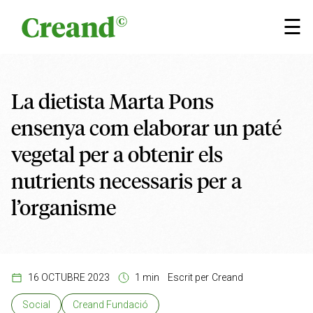
Vés al contingut
×
☰
La dietista Marta Pons
ensenya com elaborar un paté
vegetal per a obtenir els
nutrients necessaris per a
l’organisme
16 OCTUBRE 2023
1 min
Escrit per
Creand
Social
Creand Fundació