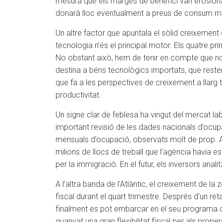
mesura que els marges de benefici van erosiona
donarà lloc eventualment a preus de consum més 
Un altre factor que apuntala el sòlid creixement d
tecnologia n’és el principal motor. Els quatre p
No obstant això, hem de tenir en compte que no 
destina a béns tecnològics importats, que resten d
que fa a les perspectives de creixement a llarg t
productivitat.
Un signe clar de feblesa ha vingut del mercat lab
important revisió de les dades nacionals d’ocup
mensuals d’ocupació, observats molt de prop. A
milions de llocs de treball que l’agència havia
per la immigració. En el futur, els inversors an
A l’altra banda de l’Atlàntic, el creixement de 
fiscal durant el quart trimestre. Després d’un r
finalment es pot embarcar en el seu programa de
guanyat una gran flexibilitat fiscal per als prop