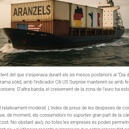
t del que s’esperava durant els sis mesos posteriors al “Dia de 
a sòlid, amb l’indicador Citi US Surprise mantenint-se amb fer
ens. D’altra banda, el creixement de la zona de l’euro ha estat m
tat relativament moderat. L’índex de preus de les despeses de 
 que, de moment, els consumidors no suporten gran part de la cà
cost. No obstant això, no totes les empreses es poden permetr