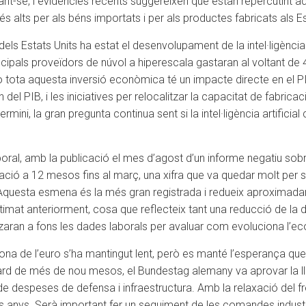
nt-se, i evidències recents suggereixen que estan repercutint
alts per als béns importats i per als productes fabricats als Es
els Estats Units ha estat el desenvolupament de la intel·ligència 
rincipals proveïdors de núvol a hiperescala gastaran al voltant 
tota aquesta inversió econòmica té un impacte directe en el PI
el PIB, i les iniciatives per relocalitzar la capacitat de fabricac
ermini, la gran pregunta continua sent si la intel·ligència artific
oral, amb la publicació el mes d’agost d’un informe negatiu sobre 
ació a 12 mesos fins al març, una xifra que va quedar molt per s
questa esmena és la més gran registrada i redueix aproximadame
 estimat anteriorment, cosa que reflecteix tant una reducció de 
alitzaran a fons les dades laborals per avaluar com evoluciona l’e
la zona de l’euro s’ha mantingut lent, però es manté l’esperança 
etard de més de nou mesos, el Bundestag alemany va aprovar la lle
 despeses de defensa i infraestructura. Amb la relaxació del fr
ers anys. Serà important fer un seguiment de les comandes industri