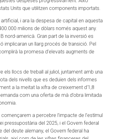
 aquestes despeses progressivament. Això
tats Units que utilitzen components importats.
artificial, i ara la despesa de capital en aquesta
de 400.000 milions de dòlars només aquest any.
B nord-americà. Gran part de la inversió es
ió implicaran un llarg procés de transició. Pel
ial complirà la promesa d’elevats augments de
els llocs de treball al juliol, juntament amb una
ota dels nivells que es deduïen dels informes
nt a la meitat la xifra de creixement d’1,8
la demanda com una oferta de mà d’obra limitada
conomia.
que començarem a percebre l’impacte de l’estímul
i pressupostària del 2025, i el Govern federal
e del deute alemany, el Govern federal ha
als, així com de les xifres financeres del