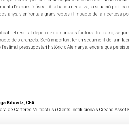
enta l’expansió fiscal. A la banda negativa, la situació polític
dos anys, s’enfronta a grans reptes i l’impacte de la incertesa 
at i el resultat depèn de nombrosos factors. Tot i això, seguim
mpacte dels aranzels. Serà important fer un seguiment de la infl
 l’estímul pressupostari històric d’Alemanya, encara que persist
ga Kitovitz, CFA
ora de Carteres Multiactius i Clients Institucionals
Creand Asset